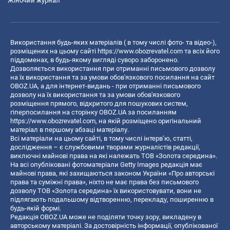
Жіночий журнал
Використання будь-яких матеріалів ( в тому числі фото- та відео-),
розміщених на цьому сайті
https://www.obozrevatel.com
та всіх його
піддоменах, в будь-якому вигляді суворо заборонено.
Дозволяється використання при отриманні письмового дозволу
на їх використання та за умови обов'язкового посилання на сайт
OBOZ.UA, а для інтернет-видань - при отриманні письмового
дозволу на їх використання та за умови обов'язкового
розміщення прямого, відкритого для пошукових систем,
гіперпосилання на сторінку OBOZ.UA за посиланням
https://www.obozrevatel.com
, на якій розміщено оригінальний
матеріал в першому абзаці матеріалу.
Всі матеріали на цьому сайті, в тому числі інтерв’ю, статті,
дослідження – є службовими творами журналістів редакції,
виключні майнові права на які належать ТОВ «Золота середина».
На всі опубліковані фотоматеріали Getty Images редакція має
майнові права, які захищаються законом України «Про авторські
права та суміжні права», ніхто не має права без письмового
дозволу ТОВ «Золота середина» їх використовувати, вони не
підлягають подальшому відтворенню, перекладу, поширенню в
будь-якій формі.
Редакція OBOZ.UA може не поділяти точку зору, викладену в
авторському матеріалі. За достовірність інформації, опублікованої