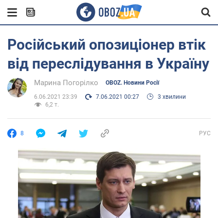
Російський опозиціонер втік
від переслідування в Україну
Марина Погорілко
OBOZ. Новини Росії
6.06.2021 23:39
7.06.2021 00:27
3 хвилини
6,2 т.
8
РУС