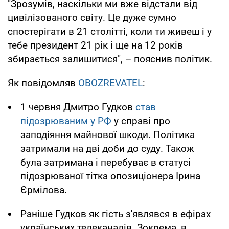
"Зрозумів, наскільки ми вже відстали від
цивілізованого світу. Це дуже сумно
спостерігати в 21 столітті, коли ти живеш і у
тебе президент 21 рік і ще на 12 років
збирається залишитися", – пояснив політик.
Як повідомляв
OBOZREVATEL
:
1 червня Дмитро Гудков
став
підозрюваним у РФ
у справі про
заподіяння майнової шкоди. Політика
затримали на дві доби до суду. Також
була затримана і перебуває в статусі
підозрюваної тітка опозиціонера Ірина
Єрмілова.
Раніше Гудков як гість з'являвся в ефірах
українських телеканалів. Зокрема, в