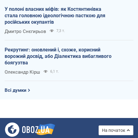
У полоні власних міфів: як Костянтинівка
стала головною ідеологічною пасткою для
російських окупантів
Дмитро Снєгирьов
7,3 т.
Рекрутинг: оновлений і, схоже, корисний
ворожий досвід, або Діалектика вибагливого
боягузтва
Олександр Кірш
6,1 т.
Всі думки
На початок