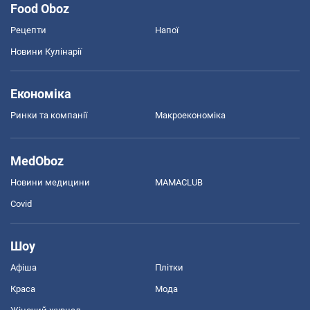
Food Oboz
Рецепти
Напої
Новини Кулінарії
Економіка
Ринки та компанії
Макроекономіка
MedOboz
Новини медицини
MAMACLUB
Covid
Шоу
Афіша
Плітки
Краса
Мода