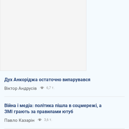
Дух Анкоріджа остаточно випарувався
Віктор Андрусів
6,7 т.
Війна і медіа: політика пішла в соцмережі, а
ЗМІ грають за правилами ютуб
Павло Казарін
3,6 т.