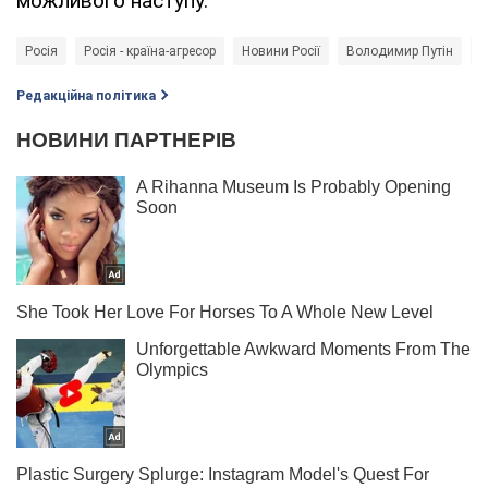
можливого наступу.
Росія
Росія - країна-агресор
Новини Росії
Володимир Путін
С
Редакційна політика