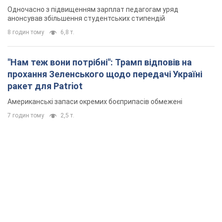
Одночасно з підвищенням зарплат педагогам уряд
анонсував збільшення студентських стипендій
8 годин тому
6,8 т.
"Нам теж вони потрібні": Трамп відповів на
прохання Зеленського щодо передачі Україні
ракет для Patriot
Американські запаси окремих боєприпасів обмежені
7 годин тому
2,5 т.