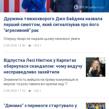
Дружина тяжкохворого Джо Байдена назвала
перший симптом, який сигналізував про його
"агресивний" рак
Спершу лікарі не надали цьому належної уваги
6.08.2026 12:46
18,0 т.
Відпустка Лесі Нікітюк у Карпатах
обернулася скандалом: чому ведучу
несправедливо захейтили
Знаменитість вийшла на пряму комунікацію в
мережі та розставила всі крапки над "і"
6.08.2026 17:32
14,6 т.
"Динамо" з перемоги стартувало у