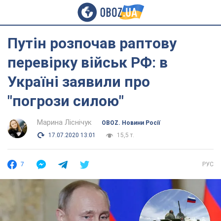
Путін розпочав раптову
перевірку військ РФ: в
Україні заявили про
"погрози силою"
Марина Ліснічук
OBOZ. Новини Росії
17.07.2020 13:01
15,5 т.
7
РУС