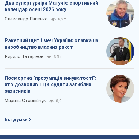
Два супертурніри Магучіх: спортивний
календар осені 2026 року
Олександр Липенко
8,3 т.
Ракетний щит і меч України: ставка на
виробництво власних ракет
Кирило Татарінов
3,5 т.
Посмертна "презумпція винуватості":
хто дозволив ТЦК судити загиблих
захисників
Марина Ставнійчук
8,0 т.
Всі думки