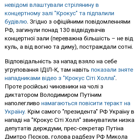
невідомі влаштували стрілянину в
концертному залі "Крокус" та підпалили
будівлю
. Згідно з офіційними повідомленнями
РФ, загинули понад 130 відвідувачів
концертної зали (переважна більшість – не від
куль, а від вогню та диму), постраждали сотні.
Відповідальність за напад взяло на себе
угруповання ІДІЛ-К, там навіть
показали зняте
нападниками відео з "Крокус Сіті Холла"
.
Проте російські чиновники на чолі з
диктатором Володимиром Путіним
наполегливо
намагаються повісити теракт на
Україну.
Крім самого "президента" РФ Україну в
нападі на "Крокус Сіті Холл" звинуватили низка
депутатів держдуми, прес-секретар Путіна
Дмитро Пєсков, голова радбезу РФ Микола