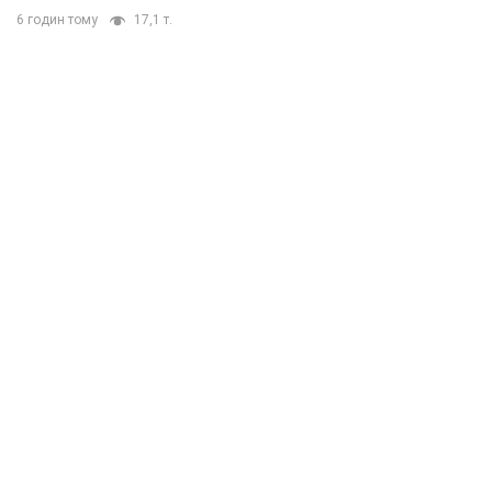
6 годин тому
17,1 т.