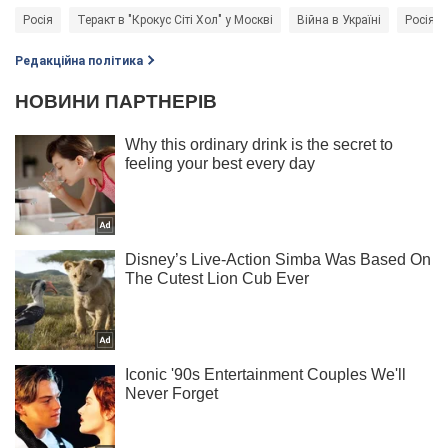
Росія
Теракт в "Крокус Сіті Хол" у Москві
Війна в Україні
Росія -
Редакційна політика