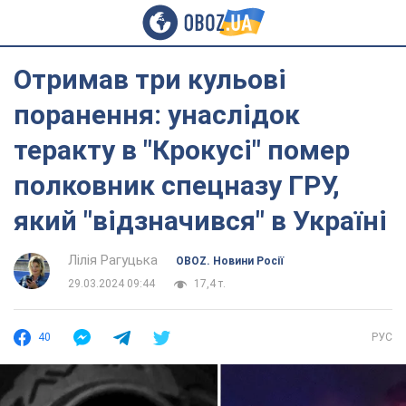
Отримав три кульові
поранення: унаслідок
теракту в "Крокусі" помер
полковник спецназу ГРУ,
який "відзначився" в Україні
Лілія Рагуцька
OBOZ. Новини Росії
29.03.2024 09:44
17,4 т.
40
РУС