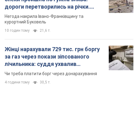
дороги перетворились на річки.
Відео
Негода накрила Івано-Франківщину та
курортний Буковель
10 годин тому
21,6 т.
Жінці нарахували 729 тис. грн боргу
за газ через покази зіпсованого
лічильника: суддя ухвалив
неочікуване рішення
Чи треба платити борг через донарахування
4 години тому
30,5 т.