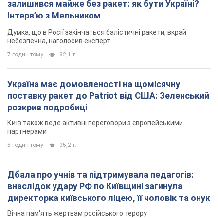
залишився майже без ракет: як бути Україні?
Інтерв’ю з Мельником
Думка, що в Росії закінчаться балістичні ракети, вкрай
небезпечна, наголосив експерт
7 годин тому
32,1 т.
Україна має домовленості на щомісячну
поставку ракет до Patriot від США: Зеленський
розкрив подробиці
Київ також веде активні переговори з європейськими
партнерами
5 годин тому
35,2 т.
Дбала про учнів та підтримувала педагогів:
внаслідок удару РФ по Київщині загинула
директорка київського ліцею, її чоловік та онук
Вічна пам'ять жертвам російського терору