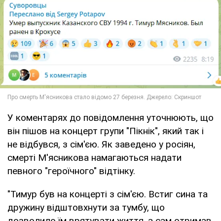
У коментарях до повідомлення уточнюють, що
він пішов на концерт групи "Пікнік", який так і
не відбувся, з сім'єю. Як заведено у росіян,
смерті М'ясникова намагаються надати
певного "героїчного" відтінку.
"Тимур був на концерті з сім'єю. Встиг сина та
дружину відштовхнути за тумбу, що
дозволило їм врятувати життя, а сам отримав