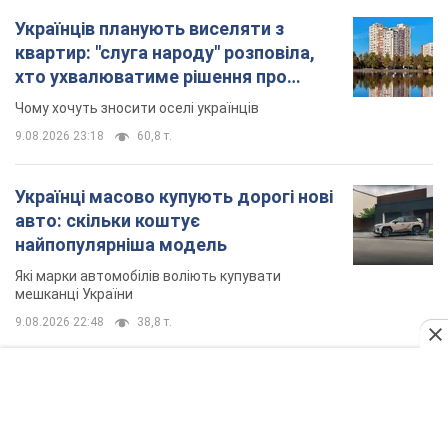
TOP NEWS
Дрони уразили НПЗ у Нижньокамську, сталась