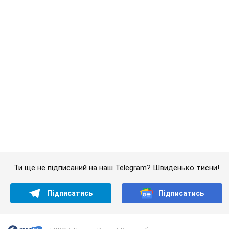
Українці масово переносять свої мобільні
номери на одного й того самого оператора: на
який найчастіше переходять
Мобільні тарифи досягли критичної межі
9.08.2026 23:48
68,3 т.
Українців планують виселяти з