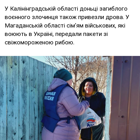
У Калінінградській області доньці загиблого
воєнного злочинця також привезли дрова. У
Магаданській області сім'ям військових, які
воюють в Україні, передали пакети зі
свіжомороженою рибою.