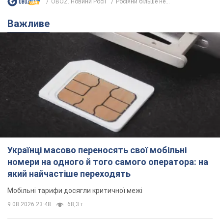
квартир: "слуга народу" розповіла,
хто ухвалюватиме рішення про
знесення будинків
Чому хочуть зносити оселі українців
9.08.2026 23:18
60,8 т.
Українці масово купують дорогі нові
авто: скільки коштує
найпопулярніша модель
Які марки автомобілів воліють купувати
мешканці України
9.08.2026 22:48
38,8 т.