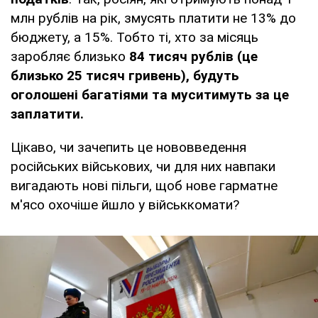
млн рублів на рік, змусять платити не 13% до
бюджету, а 15%. Тобто ті, хто за місяць
заробляє близько
84 тисяч рублів (це
близько 25 тисяч гривень), будуть
оголошені багатіями та муситимуть за це
заплатити.
Цікаво, чи зачепить це нововведення
російських військових, чи для них навпаки
вигадають нові пільги, щоб нове гарматне
м'ясо охочіше йшло у військкомати?