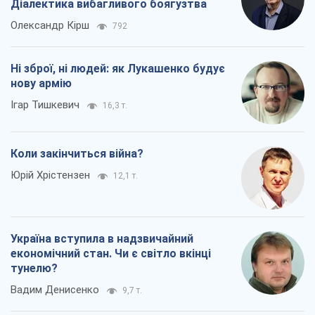
Діалектика вибагливого боягузтва
Олександр Кірш
792
Ні зброї, ні людей: як Лукашенко будує
нову армію
Ігар Тишкевич
16,3 т.
Коли закінчиться війна?
Юрій Хрістензен
12,1 т.
Україна вступила в надзвичайний
економічний стан. Чи є світло вкінці
тунелю?
Вадим Денисенко
9,7 т.