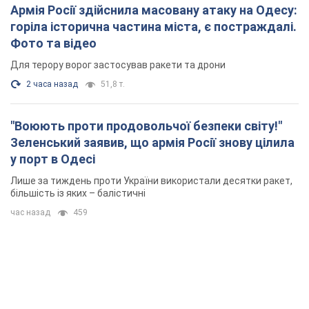
Армія Росії здійснила масовану атаку на Одесу:
горіла історична частина міста, є постраждалі.
Фото та відео
Для терору ворог застосував ракети та дрони
2 часа назад
51,8 т.
"Воюють проти продовольчої безпеки світу!"
Зеленський заявив, що армія Росії знову цілила
у порт в Одесі
Лише за тиждень проти України використали десятки ракет,
більшість із яких – балістичні
час назад
459