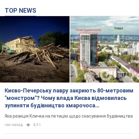
TOP NEWS
Києво-Печерську лавру закриють 80-метровим
"монстром"? Чому влада Києва відмовилась
зупиняти будівництво хмарочоса
"московського вірянина"
Яка реакція Кличка на петицію щодо скасування будівництва
час назад
4,3 т.