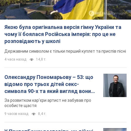
Якою була оригінальна версія гімну України та
чому її боялася Російська імперія: про це не
розповідають у школі
Державним символом є тільки перший куплет та приспів пісні
4 часа назад
14,8 т.
Олександру Пономарьову – 53: що
відомо про трьох дітей секс-
символа 90-х та який вигляд вони
мають
За розвитком кар'єри артист не забував про
особисте щастя
9 часов назад
8,4 т.