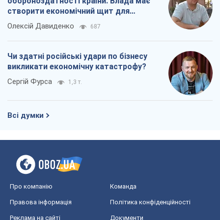
обороноздатності країни. Влада має
створити економічний щит для
компаній
Олексій Давиденко
687
Чи здатні російські удари по бізнесу
викликати економічну катастрофу?
Сергій Фурса
1,3 т.
Всі думки
Про компанію
Команда
Правова інформація
Політика конфіденційності
Реклама на сайті
Документи