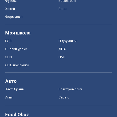
Футбол
Баскетбол
Хокей
Бокс
Формула-1
Моя школа
ГДЗ
Підручники
Онлайн уроки
ДПА
ЗНО
НМТ
СНД посібники
Авто
Тест Драйв
Електромобілі
Акції
Сервіс
Food Oboz