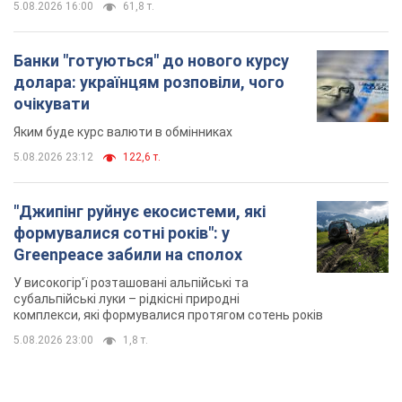
5.08.2026 16:00
61,8 т.
Банки "готуються" до нового курсу
долара: українцям розповіли, чого
очікувати
Яким буде курс валюти в обмінниках
5.08.2026 23:12
122,6 т.
"Джипінг руйнує екосистеми, які
формувалися сотні років": у
Greenpeace забили на сполох
У високогір'ї розташовані альпійські та
субальпійські луки – рідкісні природні
комплекси, які формувалися протягом сотень років
5.08.2026 23:00
1,8 т.