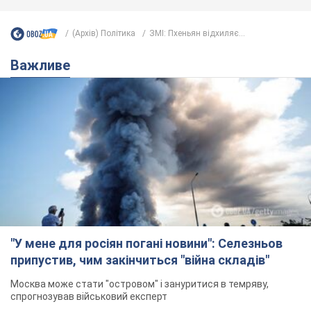
(Архів) Політика
ЗМІ: Пхеньян відхиляє...
Важливе
"У мене для росіян погані новини": Селезньов
припустив, чим закінчиться "війна складів"
Москва може стати "островом" і зануритися в темряву,
спрогнозував військовий експерт