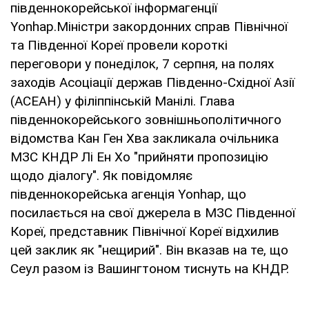
південнокорейської інформагенції
Yonhap.Міністри закордонних справ Північної
та Південної Кореї провели короткі
переговори у понеділок, 7 серпня, на полях
заходів Асоціації держав Південно-Східної Азії
(АСЕАН) у філіппінській Манілі. Глава
південнокорейського зовнішньополітичного
відомства Кан Ген Хва закликала очільника
МЗС КНДР Лі Ен Хо "прийняти пропозицію
щодо діалогу". Як повідомляє
південнокорейська агенція Yonhap, що
посилається на свої джерела в МЗС Південної
Кореї, представник Північної Кореї відхилив
цей заклик як "нещирий". Він вказав на те, що
Сеул разом із Вашингтоном тиснуть на КНДР.