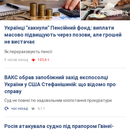
Українці "хакнули" Пенсійний фонд: виплати
масово підвищують через позови, але грошей
не вистачає
Як перераховують пенсії
5 часов назад
103,6 т.
ВАКС обрав запобіжний захід експосолці
України у США Стефанішиній: що відомо про
справу
Суд не повністю задовольнив клопотання прокуратури
час назад
4,1 т.
Росія атакувала судно під прапором Гвінеї-