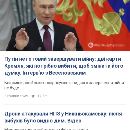
Путін не готовий завершувати війну: дві карти
Кремля, які потрібно вибити, щоб змінити його
думку. Інтерв’ю з Веселовським
Без зміни російських розрахунків швидкого завершення війни
не буде
3 години тому
17,7 т.
Дрони атакували НПЗ у Нижньокамську: після
вибухів було видно дим. Відео
Місцеві активно публікували фото та відео