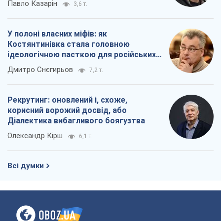
Павло Казарін
3,6 т.
У полоні власних міфів: як
Костянтинівка стала головною
ідеологічною пасткою для російських
окупантів
Дмитро Снєгирьов
7,2 т.
Рекрутинг: оновлений і, схоже,
корисний ворожий досвід, або
Діалектика вибагливого боягузтва
Олександр Кірш
6,1 т.
Всі думки