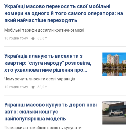
Українці масово переносять свої мобільні
номери на одного й того самого оператора: на
який найчастіше переходять
Мобільні тарифи досягли критичної межі
10 годин тому
63,0 т.
Українців планують виселяти з
квартир: "слуга народу" розповіла,
хто ухвалюватиме рішення про
знесення будинків
Чому хочуть зносити оселі українців
10 годин тому
58,0 т.
Українці масово купують дорогі нові
авто: скільки коштує
найпопулярніша модель
Які марки автомобілів воліють купувати