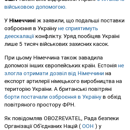
військовою допомогою.
У
Німеччині
ж заявили, що подальші поставки
озброєння в Україну
не сприятимуть
деескалації
конфлікту. Уряд пообіцяв Україні
лише 5 тисяч військових захисних касок.
При цьому Німеччина також завадила
допомозі інших європейських країн. Естонія
не
злогла отримати дозвіл від Німеччини
на
експорт артилерії німецького виробництва на
територію України. А британські повітряні
борти постачали озброєння в Україну
в обхід
повітряного простору ФРН.
Як повідомляв OBOZREVATEL, Рада безпеки
Організації Об'єднаних Націй (
ООН
) у