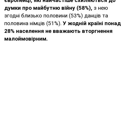
європейці, які найчастіше схиляються до
думки про майбутню війну (58%),
з нею
згодні близько половини (53%) данців та
половина німців (51%).
У жодній країні понад
28% населення не вважають вторгнення
малоймовірним.