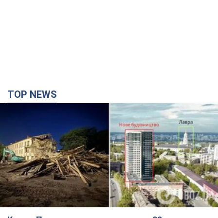
Києво-Печерську лавру закриють 80-метровим
"монстром"? Чому влада Києва відмовилась
зупиняти будівництво хмарочоса
"московського вірянина"
Яка реакція Кличка на петицію щодо скасування будівництва
4 часа назад
39,7 т.
Армія РФ запустила по Одесі 11 ракет різного