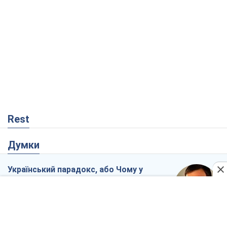
Rest
Думки
Український парадокс, або Чому у
Путіна нічого не вийшло з Україною
Віталій Портников
4,4 т.
Москва висуває претензії Пекіну:
дружба перетворюється на залежність
Росії від Китаю
Віктор Каспрук
5,8 т.
Дух Анкоріджа остаточно випарувався
Віктор Андрусів
708