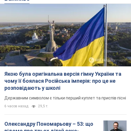
Якою була оригінальна версія гімну України та
чому її боялася Російська імперія: про це не
розповідають у школі
Державним символом є тільки перший куплет та приспів пісні
6 часов назад
29,5 т.
Олександру Пономарьову – 53: що
відомо про трьох дітей секс-
символа 90-х та який вигляд вони
мають
За розвитком кар'єри артист не забував про
особисте щастя
12 часов назад
9,6 т.
У ПриватБанку розповіли, чи дійсні
долари 1996 року: чи приймають