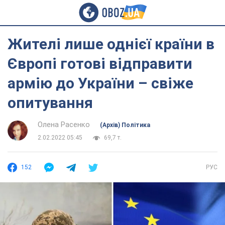
Жителі лише однієї країни в
Європі готові відправити
армію до України – свіже
опитування
Олена Расенко
(Архів) Політика
2.02.2022 05:45
69,7 т.
152
РУС