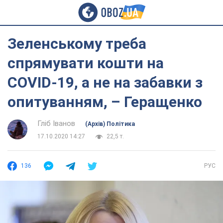
Зеленському треба
спрямувати кошти на
COVID-19, а не на забавки з
опитуванням, – Геращенко
Гліб Іванов
(Архів) Політика
17.10.2020 14:27
22,5 т.
136
РУС