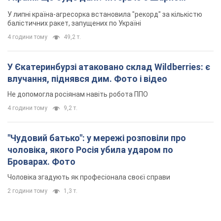
У липні країна-агресорка встановила "рекорд" за кількістю
балістичних ракет, запущених по Україні
4 години тому
49,2 т.
У Єкатеринбурзі атаковано склад Wildberries: є
влучання, піднявся дим. Фото і відео
Не допомогла росіянам навіть робота ППО
4 години тому
9,2 т.
"Чудовий батько": у мережі розповіли про
чоловіка, якого Росія убила ударом по
Броварах. Фото
Чоловіка згадують як професіонала своєї справи
2 години тому
1,3 т.