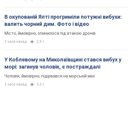
В окупованій Ялті прогриміли потужні вибухи:
валить чорний дим. Фото і відео
Місто, ймовірно, опинилося під атакою дронів
2 часа назад
2,9 т.
У Коблевому на Миколаївщині стався вибух у
морі: загинув чоловік, є постраждалі
Чоловік, ймовірно, підірвався на морській міні
2 часа назад
3,3 т.