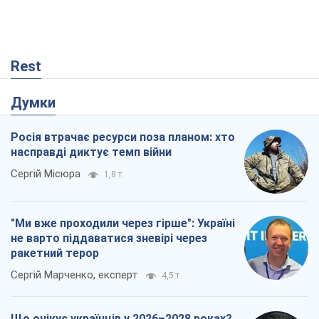
Rest
Думки
Росія втрачає ресурси поза планом: хто
насправді диктує темп війни
Сергій Місюра
1,8 т.
"Ми вже проходили через гірше": Україні
не варто піддаватися зневірі через
ракетний терор
Сергій Марченко, експерт
4,5 т.
Що очікує українців у 2026–2028 роках?