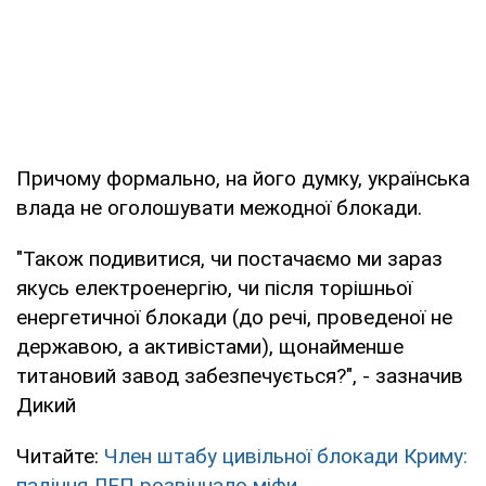
Причому формально, на його думку, українська
влада не оголошувати межодної блокади.
"Також подивитися, чи постачаємо ми зараз
якусь електроенергію, чи після торішньої
енергетичної блокади (до речі, проведеної не
державою, а активістами), щонайменше
титановий завод забезпечується?", - зазначив
Дикий
Читайте:
Член штабу цивільної блокади Криму:
падіння ЛЕП розвінчало міфи