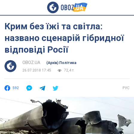
Крим без їжі та світла:
названо сценарій гібридної
відповіді Росії
OBOZ.UA
(Архів) Політика
26.07.2018 17:45
72,4 т.
592
РУС