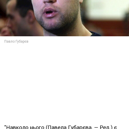
"Навколо нього (Павела Губарєва. — Ред.) є