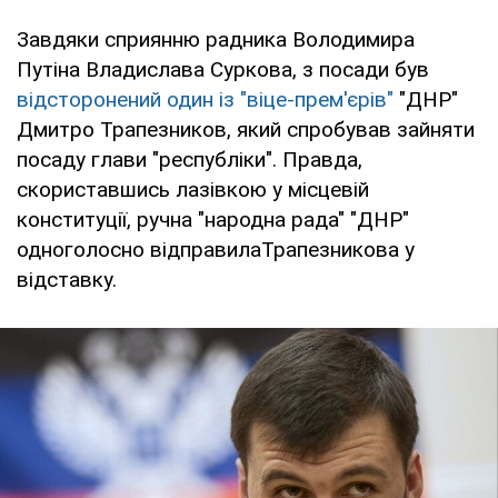
Завдяки сприянню радника Володимира
Путіна Владислава Суркова, з посади був
відсторонений один із "віце-прем'єрів"
"ДНР"
Дмитро Трапезников, який спробував зайняти
посаду глави "республіки". Правда,
скориставшись лазівкою у місцевій
конституції, ручна "народна рада" "ДНР"
одноголосно відправилаТрапезникова у
відставку.