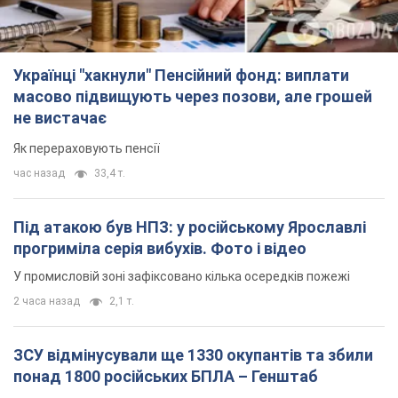
Українці "хакнули" Пенсійний фонд: виплати
масово підвищують через позови, але грошей
не вистачає
Як перераховують пенсії
час назад
33,4 т.
Під атакою був НПЗ: у російському Ярославлі
прогриміла серія вибухів. Фото і відео
У промисловій зоні зафіксовано кілька осередків пожежі
2 часа назад
2,1 т.
ЗСУ відмінусували ще 1330 окупантів та збили
понад 1800 російських БПЛА – Генштаб