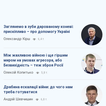
Заглянемо в зуби дарованому коневі:
прискіпливо – про допомогу Україні
Олександр Кірш
6,4 т.
Між жахливою війною і ще гіршим
миром на умовах агресора, або
Безвихідність – теж зброя Росії
Олексій Копитько
5,8 т.
Драбина ескалації війни: до чого нам
треба готуватися
Андрій Шевчишин
6,8 т.