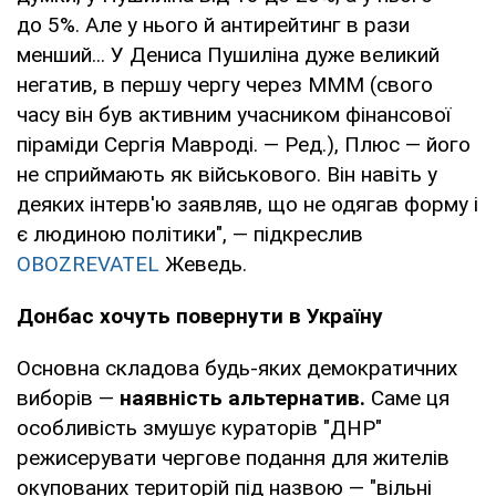
до 5%. Але у нього й антирейтинг в рази
менший... У Дениса Пушиліна дуже великий
негатив, в першу чергу через МММ (свого
часу він був активним учасником фінансової
піраміди Сергія Мавроді. — Ред.), Плюс — його
не сприймають як військового. Він навіть у
деяких інтерв'ю заявляв, що не одягав форму і
є людиною політики", — підкреслив
OBOZREVATEL
Жеведь.
Донбас хочуть повернути в Україну
Основна складова будь-яких демократичних
виборів —
наявність альтернатив.
Саме ця
особливість змушує кураторів "ДНР"
режисерувати чергове подання для жителів
окупованих територій під назвою — "вільні