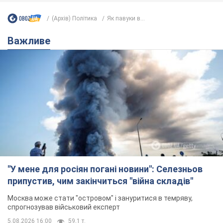
(Архів) Політика
Як павуки в...
Важливе
"У мене для росіян погані новини": Селезньов
припустив, чим закінчиться "війна складів"
Москва може стати "островом" і зануритися в темряву,
спрогнозував військовий експерт
5.08.2026 16:00
59,1 т.