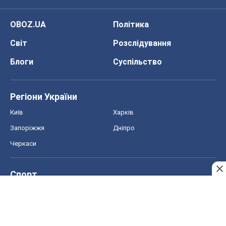
OBOZ.UA
Політика
Світ
Розслідування
Блоги
Суспільство
Регіони України
Київ
Харків
Запоріжжя
Дніпро
Черкаси
Спорт
Футбол
Баскетбол
Хокей
Бокс
Формула-1