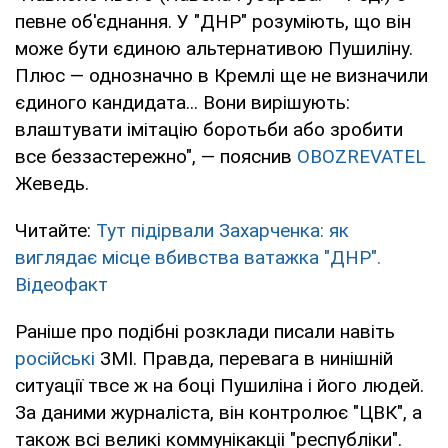
певне об'єднання. У "ДНР" розуміють, що він
може бути єдиною альтернативою Пушиліну.
Плюс — однозначно в Кремлі ще не визначили
єдиного кандидата... Вони вирішують:
влаштувати імітацію боротьби або зробити
все беззастережно", — пояснив
OBOZREVATEL
Жеведь.
Читайте:
Тут підірвали Захарченка: як
виглядає місце вбивства ватажка "ДНР".
Відеофакт
Раніше про подібні розклади писали навіть
російські
ЗМІ. Правда, перевага в нинішній
ситуації твсе ж на боці Пушиліна і його людей.
За даними журналіста, він контролює "ЦВК", а
також всі великі коммунікакціі "республіки".