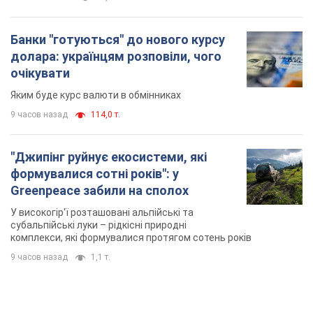
Банки "готуються" до нового курсу
долара: українцям розповіли, чого
очікувати
Яким буде курс валюти в обмінниках
9 часов назад
114,0 т.
"Джипінг руйнує екосистеми, які
формувалися сотні років": у
Greenpeace забили на сполох
У високогір'ї розташовані альпійські та
субальпійські луки – рідкісні природні
комплекси, які формувалися протягом сотень років
9 часов назад
1,1 т.