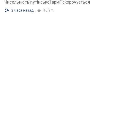
Чисельність путінської армії скорочується
2 часа назад
15,9 т.