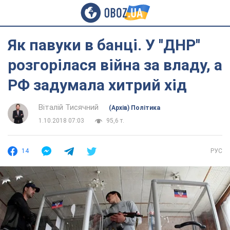
Як павуки в банці. У ''ДНР''
розгорілася війна за владу, а
РФ задумала хитрий хід
Віталій Тисячний
(Архів) Політика
1.10.2018 07:03
95,6 т.
14
РУС