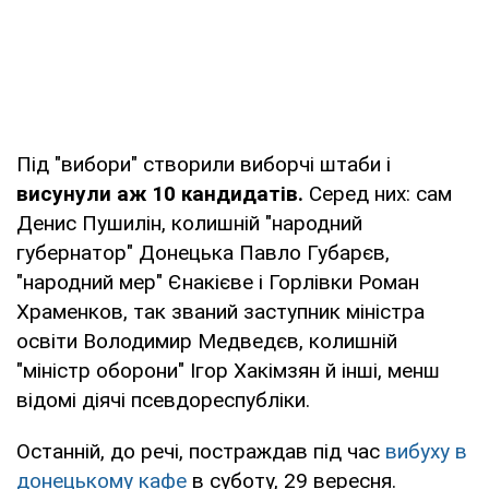
Під "вибори" створили виборчі штаби і
висунули аж 10 кандидатів.
Серед них: сам
Денис Пушилін, колишній "народний
губернатор" Донецька Павло Губарєв,
"народний мер" Єнакієве і Горлівки Роман
Храменков, так званий заступник міністра
освіти Володимир Медведєв, колишній
"міністр оборони" Ігор Хакімзян й інші, менш
відомі діячі псевдореспубліки.
Останній, до речі, постраждав під час
вибуху в
донецькому кафе
в суботу, 29 вересня.