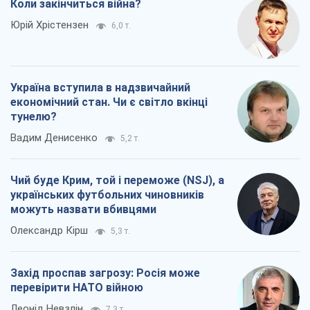
Коли закінчиться війна?
Юрій Хрістензен
6,0 т.
Україна вступила в надзвичайний
економічний стан. Чи є світло вкінці
тунелю?
Вадим Денисенко
5,2 т.
Чий буде Крим, той і переможе (NSJ), а
українських футбольних чиновників
можуть назвати вбивцями
Олександр Кірш
5,3 т.
Захід проспав загрозу: Росія може
перевірити НАТО війною
Леонід Невзлін
7,3 т.