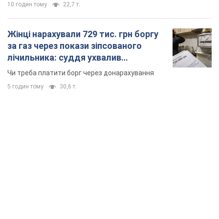
10 годин тому
22,7 т.
Жінці нарахували 729 тис. грн боргу
за газ через покази зіпсованого
лічильника: суддя ухвалив
неочікуване рішення
Чи треба платити борг через донарахування
5 годин тому
30,6 т.