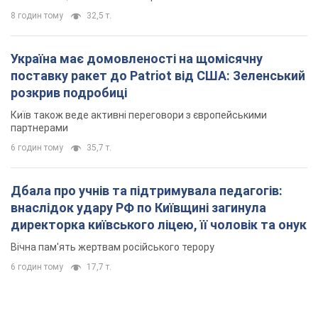
8 годин тому
32,5 т.
Україна має домовленості на щомісячну
поставку ракет до Patriot від США: Зеленський
розкрив подробиці
Київ також веде активні переговори з європейськими
партнерами
6 годин тому
35,7 т.
Дбала про учнів та підтримувала педагогів:
внаслідок удару РФ по Київщині загинула
директорка київського ліцею, її чоловік та онук
Вічна пам'ять жертвам російського терору
6 годин тому
17,7 т.