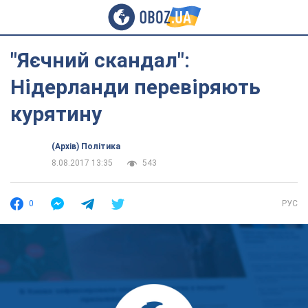
"Яєчний скандал":
Нідерланди перевіряють
курятину
(Архів) Політика
8.08.2017 13:35
543
0
РУС