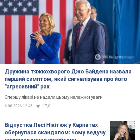
Дружина тяжкохворого Джо Байдена назвала
перший симптом, який сигналізував про його
"агресивний" рак
Спершу лікарі не надали цьому належної уваги
6.08.2026 12:46
17,0 т.
Відпустка Лесі Нікітюк у Карпатах
обернулася скандалом: чому ведучу
несправедливо захейтили