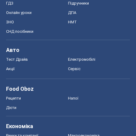
ГДЗ
Підручники
Онлайн уроки
ДПА
ЗНО
НМТ
СНД посібники
Авто
Тест Драйв
Електромобілі
Акції
Сервіс
Food Oboz
Рецепти
Напої
Дієти
Економіка
Ринки та компанії
Макроекономіка