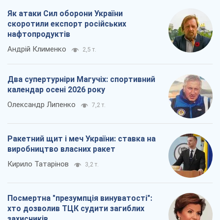
Як атаки Сил оборони України
скоротили експорт російських
нафтопродуктів
Андрій Клименко
2,5 т.
Два супертурніри Магучіх: спортивний
календар осені 2026 року
Олександр Липенко
7,2 т.
Ракетний щит і меч України: ставка на
виробництво власних ракет
Кирило Татарінов
3,2 т.
Посмертна "презумпція винуватості":
хто дозволив ТЦК судити загиблих
захисників