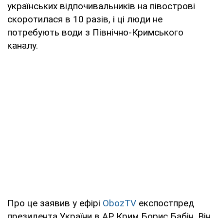
українських відпочивальників на півострові
скоротилася в 10 разів, і ці люди не
потребують води з Північно-Кримського
каналу.
Про це заявив у ефірі
ObozTV
експостпред
президента України в АР Крим Борис Бабін. Він