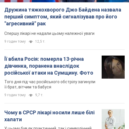
Дружина тяжкохворого Джо Байдена назвала
перший симптом, який сигналізував про його
"агресивний" рак
Спершу лікарі не надали цьому належної уваги
9 годин тому
12,5 т.
Її вбила Росія: померла 13-річна
дівчинка, поранена внаслідок
російської атаки на Сумщину. Фото
Того дня під час російського обстрілу загинули
її брат, вітчим та бабуся
9 годин тому
9,7 т.
Чому в СРСР лікарі носили лише білі
халати
У цьому був як практичний, так і символічний