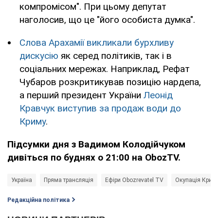
компромісом". При цьому депутат
наголосив, що це "його особиста думка".
Слова Арахамії викликали бурхливу
дискусію
як серед політиків, так і в
соціальних мережах. Наприклад, Рефат
Чубаров розкритикував позицію нардепа,
а перший президент України
Леонід
Кравчук виступив за продаж води до
Криму
.
Підсумки дня з Вадимом Колодійчуком
дивіться по буднях о 21:00 на
ObozTV
.
Україна
Пряма трансляція
Ефіри Obozrevatel TV
Окупація Крим
Редакційна політика