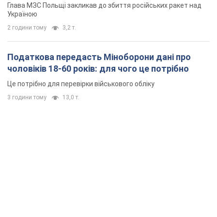
Глава МЗС Польщі закликав до збиття російських ракет над
Україною
2 години тому
3,2 т.
Податкова передасть Міноборони дані про
чоловіків 18-60 років: для чого це потрібно
Це потрібно для перевірки військового обліку
3 години тому
13,0 т.