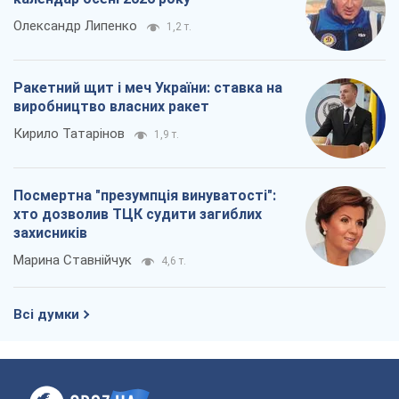
Олександр Липенко
1,2 т.
Ракетний щит і меч України: ставка на
виробництво власних ракет
Кирило Татарінов
1,9 т.
Посмертна "презумпція винуватості":
хто дозволив ТЦК судити загиблих
захисників
Марина Ставнійчук
4,6 т.
Всі думки