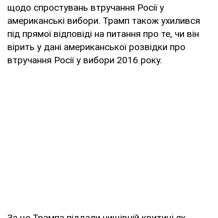
щодо спростувань втручання Росії у
американські вибори. Трамп також ухилився
під прямої відповіді на питання про те, чи він
вірить у дані американської розвідки про
втручання Росії у вибори 2016 року.
За це Трампа піддали нищівній критиці як