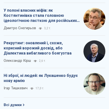
У полоні власних міфів: як
Костянтинівка стала головною
ідеологічною пасткою для російських
окупантів
Дмитро Снєгирьов
3,2 т.
Рекрутинг: оновлений і, схоже,
корисний ворожий досвід, або
Діалектика вибагливого боягузтва
Олександр Кірш
2,6 т.
Ні зброї, ні людей: як Лукашенко будує
нову армію
Ігар Тишкевич
17,0 т.
Всі думки