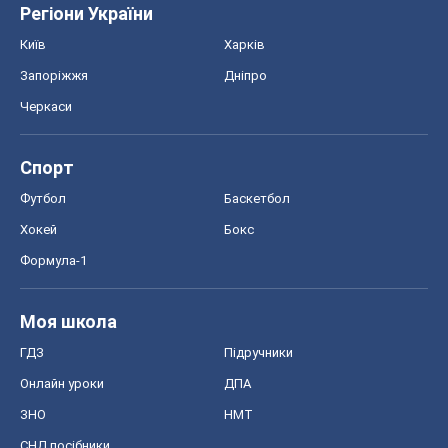
Регіони України
Київ
Харків
Запоріжжя
Дніпро
Черкаси
Спорт
Футбол
Баскетбол
Хокей
Бокс
Формула-1
Моя школа
ГДЗ
Підручники
Онлайн уроки
ДПА
ЗНО
НМТ
СНД посібники