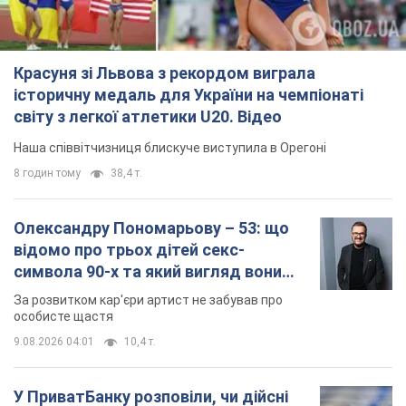
Красуня зі Львова з рекордом виграла
історичну медаль для України на чемпіонаті
світу з легкої атлетики U20. Відео
Наша співвітчизниця блискуче виступила в Орегоні
8 годин тому
38,4 т.
Олександру Пономарьову – 53: що
відомо про трьох дітей секс-
символа 90-х та який вигляд вони
мають
За розвитком кар'єри артист не забував про
особисте щастя
9.08.2026 04:01
10,4 т.
У ПриватБанку розповіли, чи дійсні