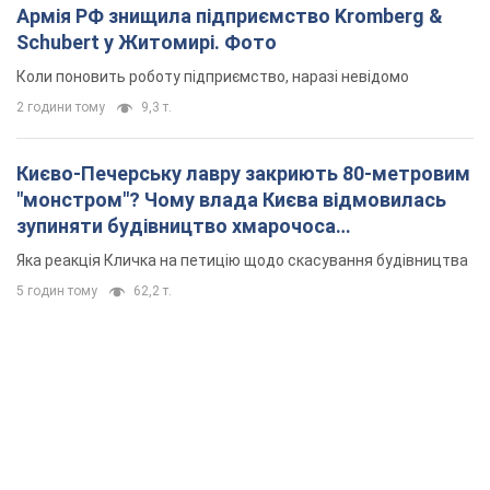
Армія РФ знищила підприємство Kromberg &
Schubert у Житомирі. Фото
Коли поновить роботу підприємство, наразі невідомо
2 години тому
9,3 т.
Києво-Печерську лавру закриють 80-метровим
"монстром"? Чому влада Києва відмовилась
зупиняти будівництво хмарочоса
"московського вірянина"
Яка реакція Кличка на петицію щодо скасування будівництва
5 годин тому
62,2 т.