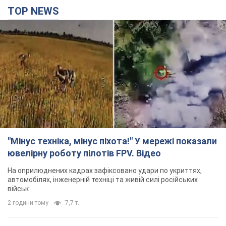
TOP NEWS
"Мінус техніка, мінус піхота!" У мережі показали
ювелірну роботу пілотів FPV. Відео
На оприлюднених кадрах зафіксовано удари по укриттях,
автомобілях, інженерній техніці та живій силі російських
військ
2 години тому
7,7 т.