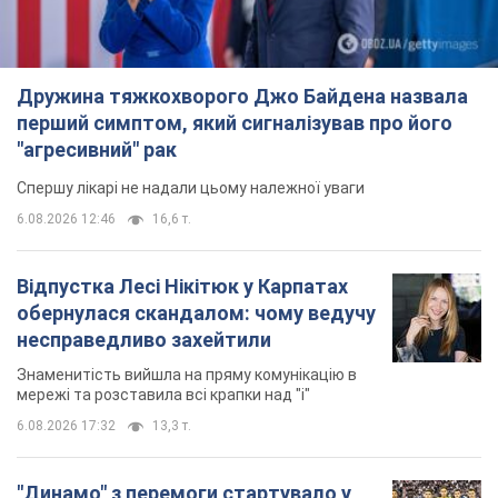
обернулася скандалом: чому ведучу
несправедливо захейтили
Знаменитість вийшла на пряму комунікацію в
мережі та розставила всі крапки над "і"
6.08.2026 17:32
13,3 т.
"Динамо" з перемоги стартувало у
кваліфікації Ліги конференцій. Відео
Матч відбувся в Любліні
8 часов назад
2,4 т.