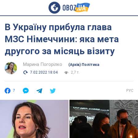
В Україну прибула глава
МЗС Німеччини: яка мета
другого за місяць візиту
Марина Погорілко
(Архів) Політика
7.02.2022 18:04
2,7 т.
7
РУС