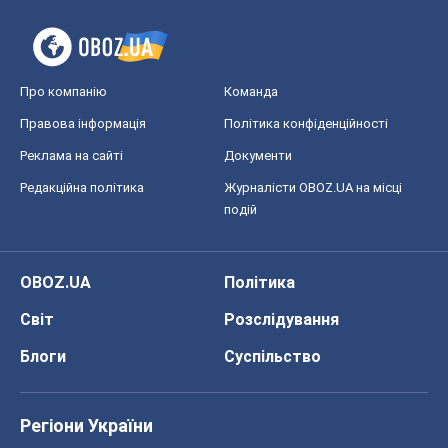
OBOZ.UA
Політика
Світ
Розслідування
Блоги
Суспільство
Регіони України
Київ
Харків
Запоріжжя
Дніпро
Черкаси
Спорт
Футбол
Баскетбол
Хокей
Бокс
Формула-1