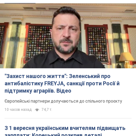
підтримку аграріїв. Відео
Європейські партнери долучаються до спільного проєкту
10 часов назад
74,7 т.
З 1 вересня українським вчителям підвищать
зарплати: Корецький розкрив деталі
Одночасно з підвищенням зарплат педагогам уряд
анонсував збільшення студентських стипендій
6 часов назад
4,2 т.
"Нам теж вони потрібні": Трамп відповів на
прохання Зеленського щодо передачі Україні
ракет для Patriot
Американські запаси окремих боєприпасів обмежені
5 часов назад
1,4 т.