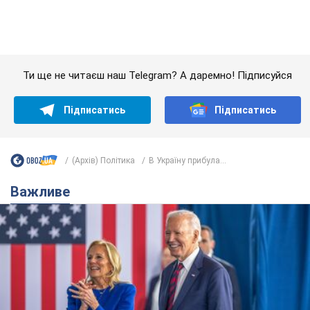
Дружина тяжкохворого Джо Байдена назвала
перший симптом, який сигналізував про його
"агресивний" рак
Спершу лікарі не надали цьому належної уваги
6.08.2026 12:46
16,6 т.
Відпустка Лесі Нікітюк у Карпатах