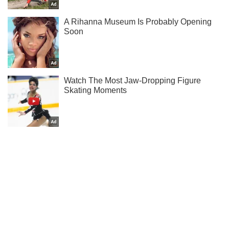
Ти ще не читаєш наш Telegram? А даремно! Підписуйся
Підписатись
Підписатись
(Архів) Політика
В Україну прибула...
Важливе