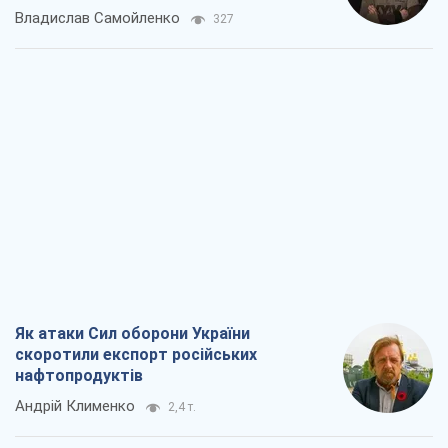
Як атаки Сил оборони України
скоротили експорт російських
нафтопродуктів
Андрій Клименко
2,4 т.
Два супертурніри Магучіх: спортивний
календар осені 2026 року
Олександр Липенко
6,8 т.
Ракетний щит і меч України: ставка на
виробництво власних ракет
Кирило Татарінов
3,1 т.
Посмертна "презумпція винуватості":