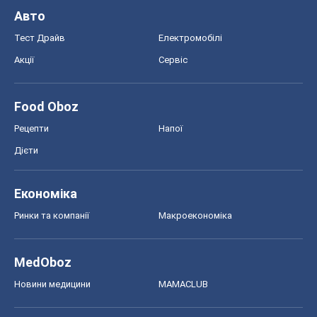
Ринки та компанії
Макроекономіка
MedOboz
Новини медицини
MAMACLUB
Шоу
Афіша
Плітки
Краса
Мода
Жіночий журнал