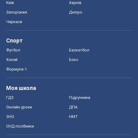
Моя школа
ГДЗ
Підручники
Онлайн уроки
ДПА
ЗНО
НМТ
СНД посібники
Авто
Тест Драйв
Електромобілі
Акції
Сервіс
Food Oboz
Рецепти
Напої
Дієти
Економіка