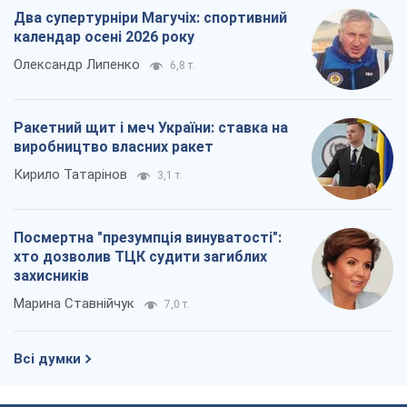
хто дозволив ТЦК судити загиблих
захисників
Марина Ставнійчук
7,0 т.
Всі думки
Про компанію
Команда
Правова інформація
Політика конфіденційності
Реклама на сайті
Документи
Редакційна політика
Журналісти OBOZ.UA на місці
подій