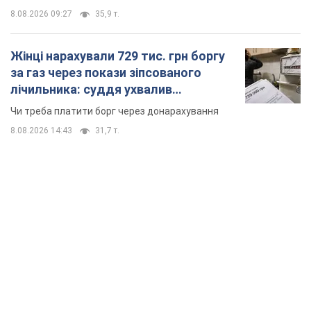
8.08.2026 09:27
35,9 т.
Жінці нарахували 729 тис. грн боргу
за газ через покази зіпсованого
лічильника: суддя ухвалив
неочікуване рішення
Чи треба платити борг через донарахування
8.08.2026 14:43
31,7 т.