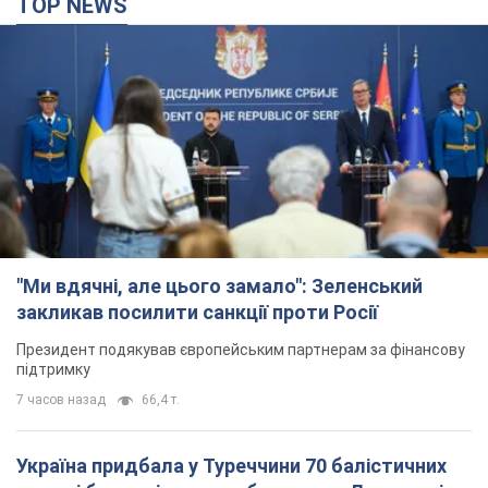
TOP NEWS
"Ми вдячні, але цього замало": Зеленський
закликав посилити санкції проти Росії
Президент подякував європейським партнерам за фінансову
підтримку
7 часов назад
66,4 т.
Україна придбала у Туреччини 70 балістичних