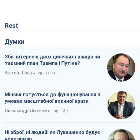
Rest
Думки
Збіг інтересів двох цинічних гравців чи
таємний план Трампа і Путіна?
Віктор Швець
11,0 т.
Мінськ готується до функціонування в
умовах масштабної воєнної кризи
Олександр Левченко
16,1 т.
Ні зброї, ні людей: як Лукашенко будує
нову армію