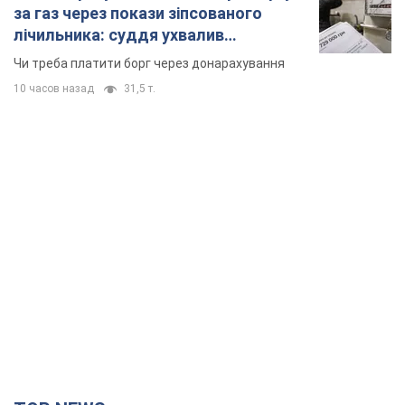
за газ через покази зіпсованого
лічильника: суддя ухвалив
неочікуване рішення
Чи треба платити борг через донарахування
10 часов назад
31,5 т.