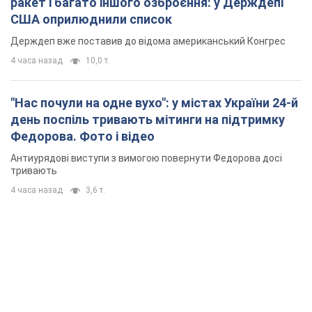
ракет і багато іншого озброєння: у Держдепі
США оприлюднили список
Держдеп вже поставив до відома американський Конгрес
4 часа назад
10,0 т.
"Нас почули на одне вухо": у містах України 24-й
день поспіль тривають мітинги на підтримку
Федорова. Фото і відео
Антиурядові виступи з вимогою повернути Федорова досі
тривають
4 часа назад
3,6 т.