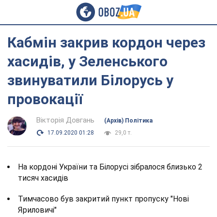
Кабмін закрив кордон через
хасидів, у Зеленського
звинуватили Білорусь у
провокації
Вікторія Довгань
(Архів) Політика
17.09.2020 01:28
29,0 т.
На кордоні України та Білорусі зібралося близько 2
тисяч хасидів
Тимчасово був закритий пункт пропуску "Нові
Яриловичі"