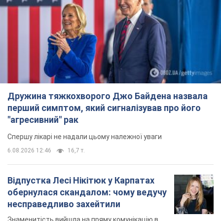
Спершу лікарі не надали цьому належної уваги
6.08.2026 12:46
16,7 т.
Відпустка Лесі Нікітюк у Карпатах
обернулася скандалом: чому ведучу
несправедливо захейтили
Знаменитість вийшла на пряму комунікацію в
мережі та розставила всі крапки над "і"
6.08.2026 17:32
13,4 т.
"Динамо" з перемоги стартувало у
кваліфікації Ліги конференцій. Відео
Матч відбувся в Любліні
9 часов назад
2,4 т.