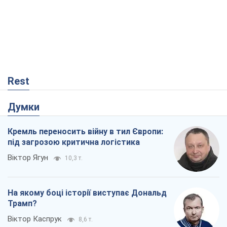
під загрозою критична логістика
Віктор Ягун
10,3 т.
На якому боці історії виступає Дональд
Трамп?
Віктор Каспрук
8,6 т.
Про заплановану вирубку більше 600
дерев і теплотрасу: що відбувається на
Теремках у Києві
Владислав Самойленко
369