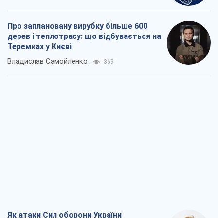
Як атаки Сил оборони України
скоротили експорт російських
нафтопродуктів
Андрій Клименко
2,4 т.
Два супертурніри Магучіх: спортивний
календар осені 2026 року
Олександр Липенко
6,9 т.
Ракетний щит і меч України: ставка на