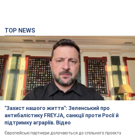
"Захист нашого життя": Зеленський про
антибалістику FREYJA, санкції проти Росії й
підтримку аграріїв. Відео
Європейські партнери долучаються до спільного проєкту
10 часов назад
75,7 т.
З 1 вересня українським вчителям підвищать
зарплати: Корецький розкрив деталі
Одночасно з підвищенням зарплат педагогам уряд
анонсував збільшення студентських стипендій
6 часов назад
4,3 т.
"Нам теж вони потрібні": Трамп відповів на