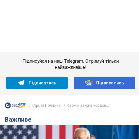
Підписатись
Підписатись
(Архів) Політика
Кабмін закрив кордон...
Важливе
Дружина тяжкохворого Джо Байдена назвала
перший симптом, який сигналізував про його
"агресивний" рак