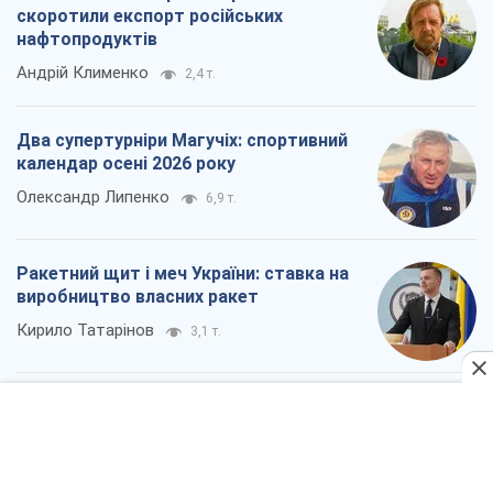
виробництво власних ракет
Кирило Татарінов
3,1 т.
Посмертна "презумпція винуватості":
хто дозволив ТЦК судити загиблих
захисників
Марина Ставнійчук
7,1 т.
Всі думки
Про компанію
Команда
Правова інформація
Політика конфіденційності