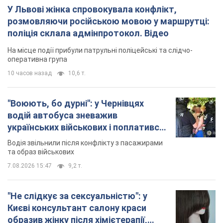
У Львові жінка спровокувала конфлікт,
розмовляючи російською мовою у маршрутці:
поліція склала адмінпротокол. Відео
На місце події прибули патрульні поліцейські та слідчо-
оперативна група
10 часов назад
10,6 т.
"Воюють, бо дурні": у Чернівцях
водій автобуса зневажив
українських військових і поплатився.
Відео
Водія звільнили після конфлікту з пасажирами
та образ військових
7.08.2026 15:47
9,2 т.
"Не слідкує за сексуальністю": у
Києві консультант салону краси
образив жінку після хімієтерапії,