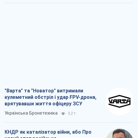
"Варта" та "Новатор" витримали
кулеметний обстріл і удар FPV-дрона,
врятувавши життя офіцеру ЗСУ
Українська Бронетехніка
3,2 т.
КНДР як каталізатор війни, або Про