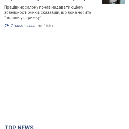
розгорівся скандал. Фото
Працівник салону почав надавати оцінку
зовнішності жінки, сказавши, що вона носить
"чоловічу стрижку"
7 часов назад
16,6 т.
TOP NEWS