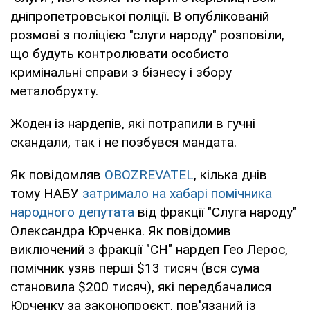
дніпропетровської поліції. В опублікованій
розмові з поліцією "слуги народу" розповіли,
що будуть контролювати особисто
кримінальні справи з бізнесу і збору
металобрухту.
Жоден із нардепів, які потрапили в гучні
скандали, так і не позбувся мандата.
Як повідомляв
OBOZREVATEL
, кілька днів
тому НАБУ
затримало на хабарі помічника
народного депутата
від фракції "Слуга народу"
Олександра Юрченка. Як повідомив
виключений з фракції "СН" нардеп Гео Лерос,
помічник узяв перші $13 тисяч (вся сума
становила $200 тисяч), які передбачалися
Юрченку за законопроєкт, пов'язаний із