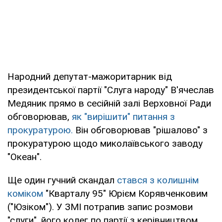
Народний депутат-мажоритарник від
президентської партії "Слуга народу" В'ячеслав
Медяник прямо в сесійній залі Верховної Ради
обговорював,
як "вирішити" питання з
прокуратурою.
Він обговорював "рішалово" з
прокуратурою щодо миколаївського заводу
"Океан".
Ще один гучний скандал
стався з колишнім
коміком
"Кварталу 95" Юрієм Корявченковим
("Юзіком"). У ЗМІ потрапив запис розмови
"слуги", його колег по партії з керівництвом