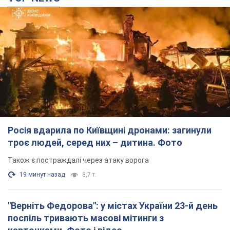
Росія вдарила по Київщині дронами: загинули
троє людей, серед них – дитина. Фото
Також є постраждалі через атаку ворога
19 минут назад
8,7 т.
"Верніть Федорова": у містах України 23-й день
поспіль тривають масові мітинги з