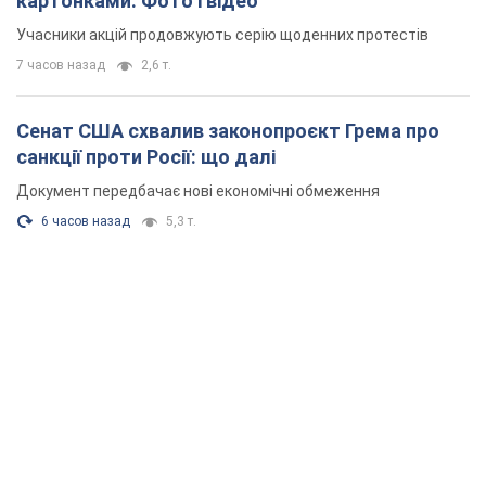
картонками. Фото і відео
Учасники акцій продовжують серію щоденних протестів
7 часов назад
2,6 т.
Сенат США схвалив законопроєкт Грема про
санкції проти Росії: що далі
Документ передбачає нові економічні обмеження
6 часов назад
5,3 т.