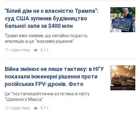
"Білий дім не є власністю Трампа":
суд США зупинив будівництво
бальної зали за $400 млн
Трамп вже заявив, що негайно подасть
апеляцію а це "жахливе рішення"
11 годин тому
3,1 т.
Війна змінює не лише тактику: в НГУ
показали інженерні рішення проти
російських FPV-дронів. Фото
Це "постапокаліптична естетика зі світу
"Шаленого Макса"
11 годин тому
9,7 т.