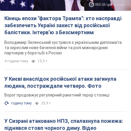
Кінець епохи "фактора Трампа": хто насправді
забезпечить Україні захист від російської
балістики. Інтерв’ю з Безсмертним
Володимир Зеленський зустрівся з українським дипломата
та окреслив нове бачення війни та ролі міжнародних
партнерів у боротьбі з Росією
4 години тому
15,9 т.
У Києві внаслідок російської атаки загинула
людина, постраждали четверо. Фото
Ворог продовжує регулярний ракетний терор столиці
годину тому
25,9 т.
У Сизрані атаковано НПЗ, спалахнула пожежа:
піднявся стовп чорного диму. Відео