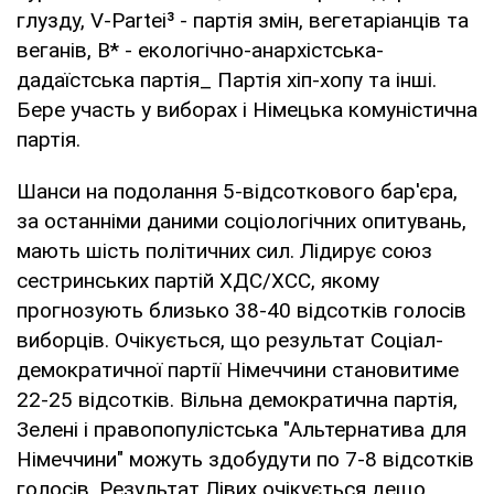
глузду, V-Partei³ - партія змін, вегетаріанців та
веганів, B* - екологічно-анархістська-
дадаїстська партія_ Партія хіп-хопу та інші.
Бере участь у виборах і Німецька комуністична
партія.
Шанси на подолання 5-відсоткового бар'єра,
за останніми даними соціологічних опитувань,
мають шість політичних сил. Лідирує союз
сестринських партій ХДС/ХСС, якому
прогнозують близько 38-40 відсотків голосів
виборців. Очікується, що результат Соціал-
демократичної партії Німеччини становитиме
22-25 відсотків. Вільна демократична партія,
Зелені і правопопулістська "Альтернатива для
Німеччини" можуть здобудути по 7-8 відсотків
голосів. Результат Лівих очікується дещо