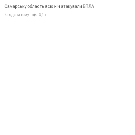
Самарську область всю ніч атакували БПЛА
4 години тому
3,1 т.