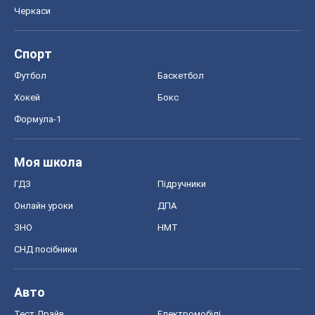
Моя школа
ГДЗ
Підручники
Онлайн уроки
ДПА
ЗНО
НМТ
СНД посібники
Авто
Тест Драйв
Електромобілі
Акції
Сервіс
Food Oboz
Рецепти
Напої
Дієти