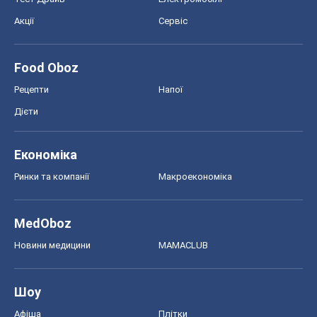
Економіка
Ринки та компанії
Макроекономіка
MedOboz
Новини медицини
MAMACLUB
Шоу
Афіша
Плітки
Краса
Мода
Жіночий журнал