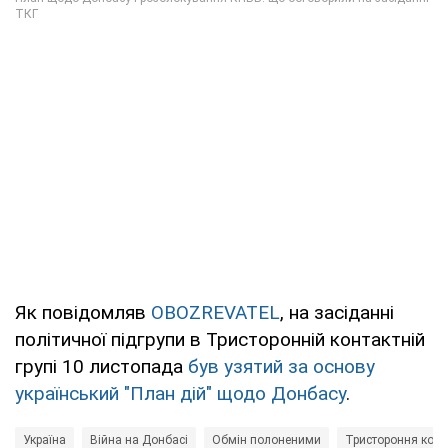
Як повідомляв
OBOZREVATEL
, на засіданні
політичної підгрупи в Тристоронній контактній
групі 10 листопада
був узятий за основу
український "План дій" щодо Донбасу
.
Україна
Війна на Донбасі
Обмін полоненими
Тристороння конт