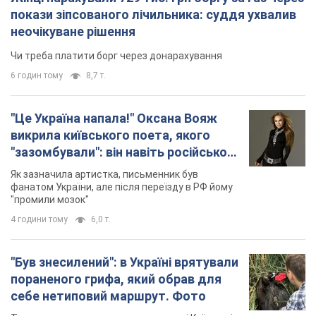
"зазомбували": він навіть російської
не знав, а тепер хоче геноциду
Як зазначила артистка, письменник був
українців
фанатом України, але після переїзду в РФ йому
"промили мозок"
4 години тому
6,0 т.
"Був знесилений": в Україні врятували
пораненого грифа, який обрав для
себе нетиповий маршрут. Фото
Травмованого птаха виявили на межі Київщині
та Черкащини
5 годин тому
2,6 т.