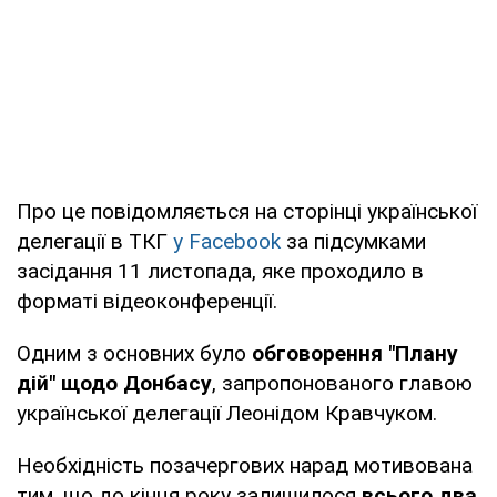
Про це повідомляється на сторінці української
делегації в ТКГ
у Facebook
за підсумками
засідання 11 листопада, яке проходило в
форматі відеоконференції.
Одним з основних було
обговорення "Плану
дій" щодо Донбасу
, запропонованого главою
української делегації Леонідом Кравчуком.
Необхідність позачергових нарад мотивована
тим, що до кінця року залишилося
всього два