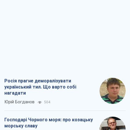
Росія прагне деморалізувати
український тил. Що варто собі
нагадати
Юрій Богданов
504
Господарі Чорного моря: про козацьку
морську славу
Юрій Кирпичов
567
"Покоління олів'є": звичка до
російського виявилася сильнішою за
війну
Руслан Горовий
3,1 т.