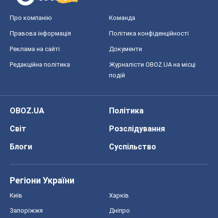
OBOZ.UA
Політика
Світ
Розслідування
Блоги
Суспільство
Регіони України
Київ
Харків
Запоріжжя
Дніпро
Черкаси
Спорт
Футбол
Баскетбол
Хокей
Бокс
Формула-1