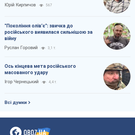
Ось кінцева мета російського
масованого удару
Ігор Чернецький
4,4 т.
Всі думки
Про компанію
Команда
Правова інформація
Політика конфіденційності
Реклама на сайті
Документи
Редакційна політика
Журналісти OBOZ.UA на місці
подій