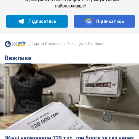
Жінці нарахували 729 тис. грн боргу за газ через
покази зіпсованого лічильника: суддя ухвалив
неочікуване рішення
Чи треба платити борг через донарахування
6 годин тому
8,7 т.
"Це Україна напала!" Оксана Вояж
викрила київського поета, якого