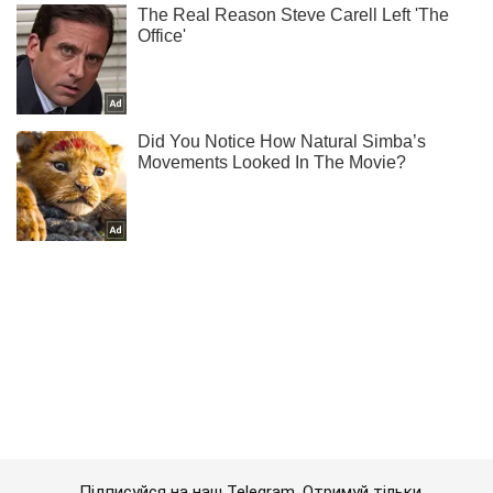
Підписуйся на наш Telegram. Отримуй тільки
найважливіше!
Підписатись
Підписатись
(Архів) Політика
План щодо Донбасу...
Важливе