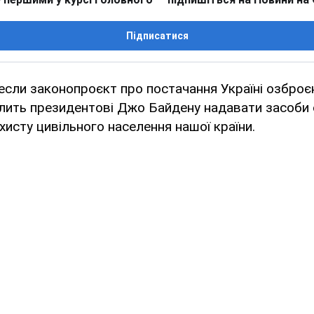
Підписатися
сли законопроєкт про постачання Україні озброє
лить президентові Джо Байдену надавати засоби 
ахисту цивільного населення нашої країни.