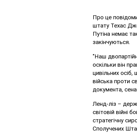
Про це повідом
штату Техас Дж
Путіна немає так
закінчуються.
"Наш двопартійн
оскільки він пр
цивільних осіб,
війська проти св
документа, сен
Ленд-ліз – держ
світовій війні б
стратегічну сир
Сполучених Штат