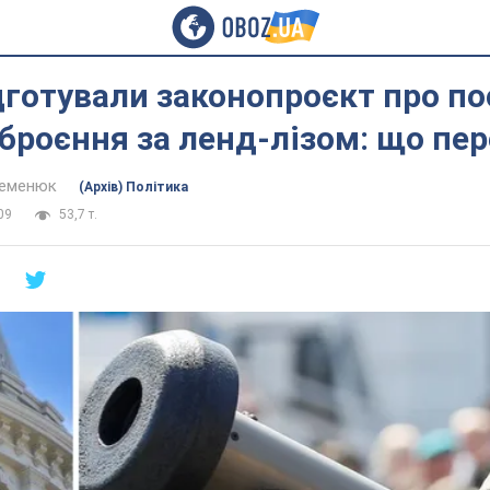
готували законопроєкт про п
зброєння за ленд-лізом: що пе
Семенюк
(Архів) Політика
09
53,7 т.