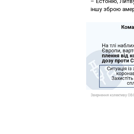
– Естонію, Литв
іншу зброю аме