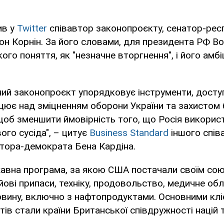
ив у
Twitter
співавтор законопроєкту, сенатор-респ
он Корнін. За його словами, для президента РФ В
ого поняття, як "незначне вторгнення", і його амбі
ий законопроєкт упорядковує інструменти, доступ
ацює над зміцненням оборони України та захистом
 щоб зменшити ймовірність того, що Росія викорис
ого сусіда", – цитує
Business Standard
іншого спів
атора-демократа Бена Кардіна.
авна програма, за якою США постачали своїм сою
ойові припаси, техніку, продовольство, медичне обл
овину, включно з нафтопродуктами. Основними кл
ів стали країни Британської співдружності націй 