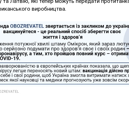
у та Латвію, які тепер можуть передати протитанк
риканського виробництва.