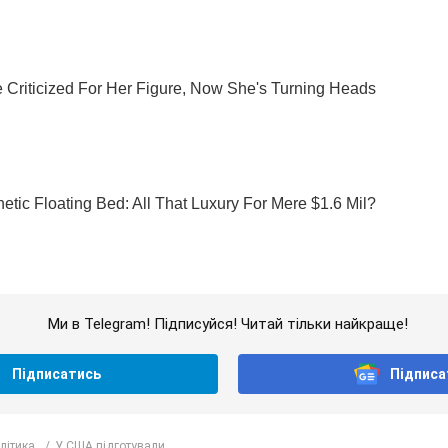
Ми в Telegram! Підписуйся! Читай тільки найкраще!
Підписатись
Підписа
олітика
У США підготували...