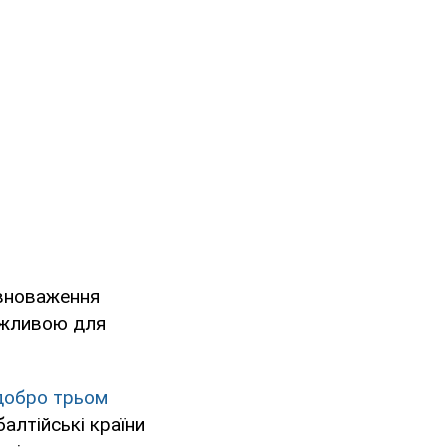
овноваження
важливою для
добро трьом
алтійські країни