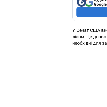
Google
У Сенат США вне
лізом. Це дозво
необхідні для з