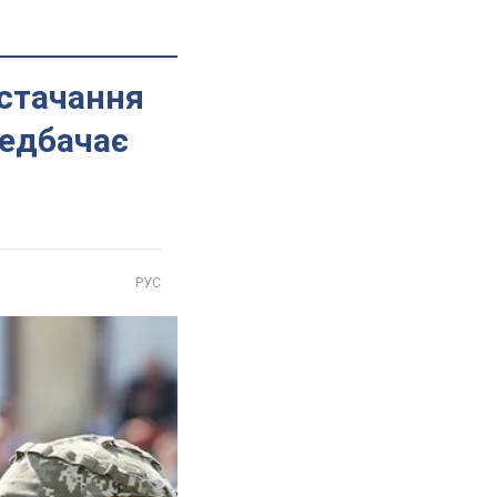
остачання
редбачає
РУС