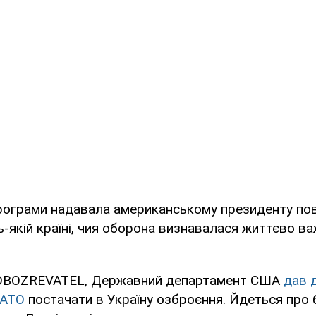
 програми надавала американському президенту п
-якій країні, чия оборона визнавалася життєво 
 OBOZREVATEL, Державний департамент США
дав 
НАТО
постачати в Україну озброєння. Йдеться про б