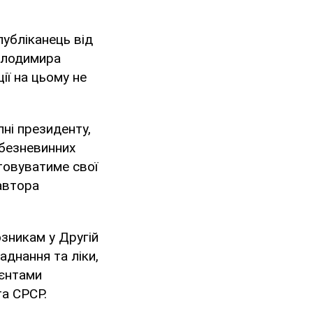
убліканець від
олодимира
ції на цьому не
ні президенту,
 безневинних
товуватиме свої
автора
зникам у Другій
аднання та ліки,
ієнтами
та СРСР.