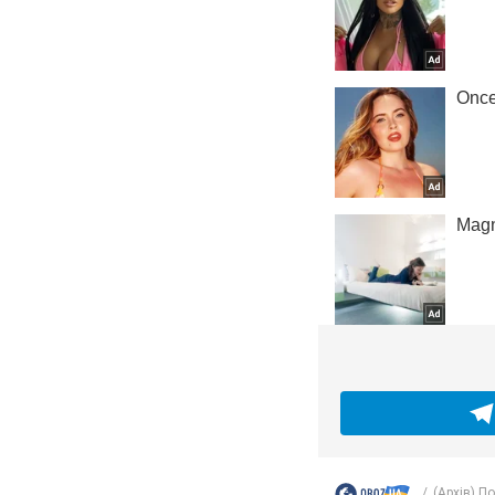
(Архів) П