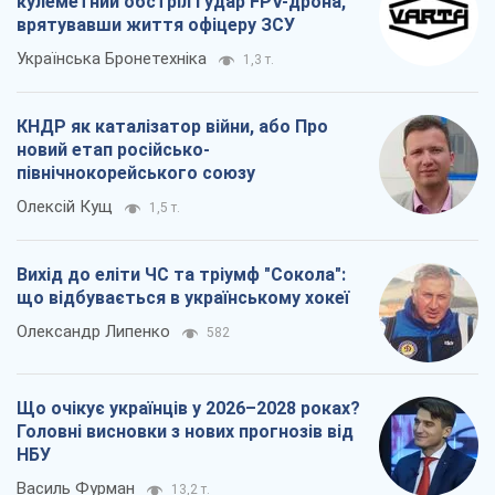
кулеметний обстріл і удар FPV-дрона,
врятувавши життя офіцеру ЗСУ
Українська Бронетехніка
1,3 т.
КНДР як каталізатор війни, або Про
новий етап російсько-
північнокорейського союзу
Олексій Кущ
1,5 т.
Вихід до еліти ЧС та тріумф "Сокола":
що відбувається в українському хокеї
Олександр Липенко
582
Що очікує українців у 2026–2028 роках?
Головні висновки з нових прогнозів від
НБУ
Василь Фурман
13,2 т.