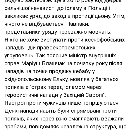
Боднар застерігає ще з 2016 року від дедалі
сильнішої ненависті до ісламу в Польщі і
закликає уряд до заходів протидії цьому. Утім,
нічого не відбувається. Навпаки:
представники уряду переважно мовчать.
Ніхто не хоче виступати проти ксенофобських
нападів і дій правоекстремістських
угруповань. Так пояснив міністр внутрішніх
справ Маріуш Блашчак на початку року після
нападів на точки продажу кебабу у
східнопольському Ельку, мовляв у багатьох
поляків є "страх перед ісламом через
терористичні напади у Західній Європі".
Настрої проти чужинців лише погіршуються.
Деякі напади навіть були спрямовані проти
поляків, яких через їхню смаглявість вважали
арабами, повідомляє незалежна структура, що