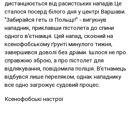
дистанціюється від расистських нападів.Це
сталося посерд білого дня у центрі Варшави.
"Забирайся геть із Польщі!" - вигукнув
нападник, приклавши пістолета до спини
одного в'єтнамця. Цей напад, скоєний на
ксенофобському ґрунті минулого тижня,
завершився доволі без драми. Ішлося не про
справжню зброю, а про пістолет для
відлякування, повідомила поліція. В'єтнамець
відбувся лише переляком, однак нападнику
все одно загрожує судовий процес.
Ксенофобські настрої