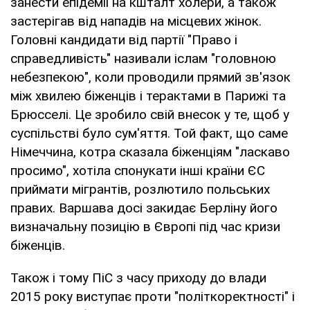
занести епідемії на кшталт холери, а також
застерігав від нападів на місцевих жінок.
Головні кандидати від партії "Право і
справедливість" називали іслам "головною
небезпекою", коли проводили прямий зв'язок
між хвилею біженців і терактами в Парижі та
Брюсселі. Це зробило свій внесок у те, щоб у
суспільстві було сум'яття. Той факт, що саме
Німеччина, котра сказала біженціям "ласкаво
просимо", хотіла спонукати інші країни ЄС
приймати мігрантів, розлютило польських
правих. Варшава досі закидає Берліну його
визначальну позицію в Європі під час кризи
біженців.
Також і тому ПіС з часу приходу до влади
2015 року виступає проти "політкоректності" і