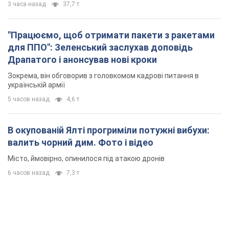
3 часа назад
37,7 т.
"Працюємо, щоб отримати пакети з ракетами
для ППО": Зеленський заслухав доповідь
Драпатого і анонсував нові кроки
Зокрема, він обговорив з головкомом кадрові питання в
українській армії
5 часов назад
4,6 т.
В окупованій Ялті прогриміли потужні вибухи:
валить чорний дим. Фото і відео
Місто, ймовірно, опинилося під атакою дронів
6 часов назад
7,3 т.