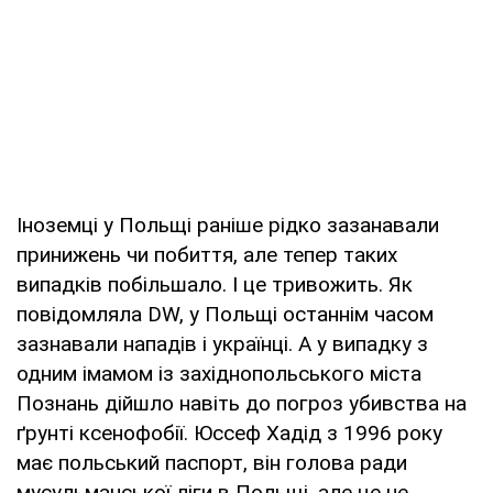
Іноземці у Польщі раніше рідко зазанавали
принижень чи побиття, але тепер таких
випадків побільшало. І це тривожить. Як
повідомляла DW, у Польщі останнім часом
зазнавали нападів і українці. А у випадку з
одним імамом із західнопольського міста
Познань дійшло навіть до погроз убивства на
ґрунті ксенофобії. Юссеф Хадід з 1996 року
має польський паспорт, він голова ради
мусульманської ліги в Польщі, але це не