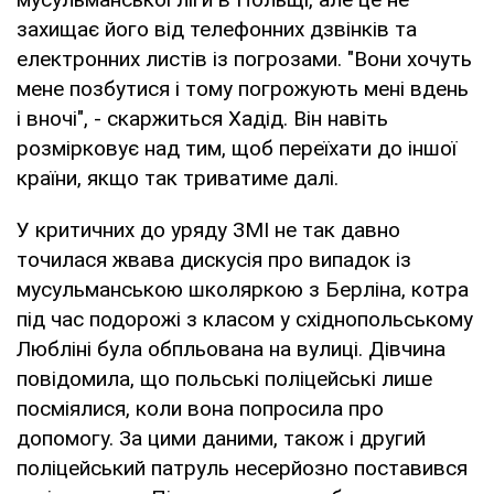
захищає його від телефонних дзвінків та
електронних листів із погрозами. "Вони хочуть
мене позбутися і тому погрожують мені вдень
і вночі", - скаржиться Хадід. Він навіть
розмірковує над тим, щоб переїхати до іншої
країни, якщо так триватиме далі.
У критичних до уряду ЗМІ не так давно
точилася жвава дискусія про випадок із
мусульманською школяркою з Берліна, котра
під час подорожі з класом у східнопольському
Любліні була обпльована на вулиці. Дівчина
повідомила, що польські поліцейські лише
посміялися, коли вона попросила про
допомогу. За цими даними, також і другий
поліцейський патруль несерйозно поставився