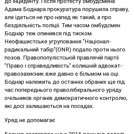
до інциденту. Після протесту омбудсмена
Адама Боднара прокуратура порушила справу,
але ідеться не про напад як такий, а про
бездіяльність поліції. Тим часом омбудсмен
Боднар теж опинився під тиском.
Неофашистське угруповання "Націонал-
радикальний табір"(ONR) подало проти нього
позов. Правопопулістській правлячій партії
"Право і справедливість" колишній адвокат-
правозахисник вже давно є більмом на оці.
Боднар належить до останніх обраних ще під
час попереднього праволіберального уряду
очільників органів демократичного контролю,
які досі залишаються на посадах.
Уряд не допомагає