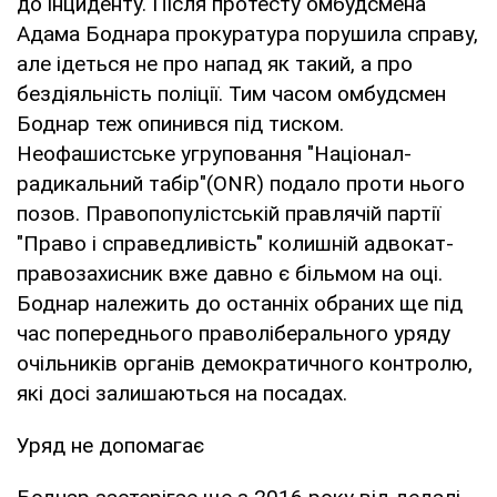
до інциденту. Після протесту омбудсмена
Адама Боднара прокуратура порушила справу,
але ідеться не про напад як такий, а про
бездіяльність поліції. Тим часом омбудсмен
Боднар теж опинився під тиском.
Неофашистське угруповання "Націонал-
радикальний табір"(ONR) подало проти нього
позов. Правопопулістській правлячій партії
"Право і справедливість" колишній адвокат-
правозахисник вже давно є більмом на оці.
Боднар належить до останніх обраних ще під
час попереднього праволіберального уряду
очільників органів демократичного контролю,
які досі залишаються на посадах.
Уряд не допомагає