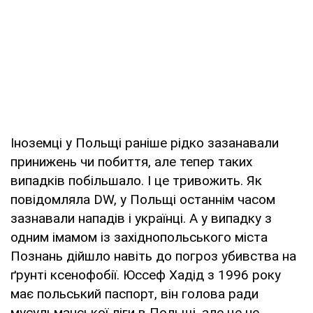
Іноземці у Польщі раніше рідко зазанавали
принижень чи побиття, але тепер таких
випадків побільшало. І це тривожить. Як
повідомляла DW, у Польщі останнім часом
зазнавали нападів і українці. А у випадку з
одним імамом із західнопольського міста
Познань дійшло навіть до погроз убивства на
ґрунті ксенофобії. Юссеф Хадід з 1996 року
має польський паспорт, він голова ради
мусульманської ліги в Польщі, але це не