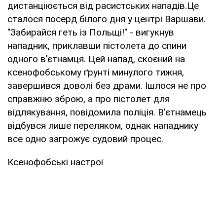
дистанціюється від расистських нападів.Це
сталося посерд білого дня у центрі Варшави.
"Забирайся геть із Польщі!" - вигукнув
нападник, приклавши пістолета до спини
одного в'єтнамця. Цей напад, скоєний на
ксенофобському ґрунті минулого тижня,
завершився доволі без драми. Ішлося не про
справжню зброю, а про пістолет для
відлякування, повідомила поліція. В'єтнамець
відбувся лише переляком, однак нападнику
все одно загрожує судовий процес.
Ксенофобські настрої