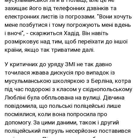
захищає його від телефонних дзвінків та
електронних листів із погрозами. "Вони хочуть
мене позбутися і тому погрожують мені вдень
і вночі", - скаржиться Хадід. Він навіть
розмірковує над тим, щоб переїхати до іншої
країни, якщо так триватиме далі.
У критичних до уряду ЗМІ не так давно
точилася жвава дискусія про випадок із
мусульманською школяркою з Берліна, котра
під час подорожі з класом у східнопольському
Любліні була обпльована на вулиці. Дівчина
повідомила, що польські поліцейські лише
посміялися, коли вона попросила про
допомогу. За цими даними, також і другий
поліцейський патруль несерйозно поставився