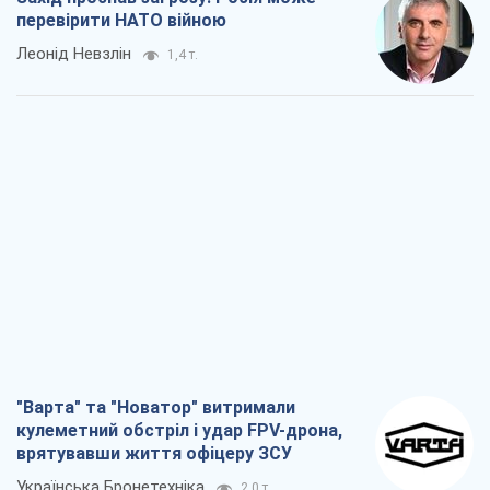
перевірити НАТО війною
Леонід Невзлін
1,4 т.
"Варта" та "Новатор" витримали
кулеметний обстріл і удар FPV-дрона,
врятувавши життя офіцеру ЗСУ
Українська Бронетехніка
2,0 т.