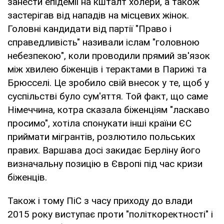
занести епідемії на кшталт холери, а також
застерігав від нападів на місцевих жінок.
Головні кандидати від партії "Право і
справедливість" називали іслам "головною
небезпекою", коли проводили прямий зв'язок
між хвилею біженців і терактами в Парижі та
Брюсселі. Це зробило свій внесок у те, щоб у
суспільстві було сум'яття. Той факт, що саме
Німеччина, котра сказала біженціям "ласкаво
просимо", хотіла спонукати інші країни ЄС
приймати мігрантів, розлютило польських
правих. Варшава досі закидає Берліну його
визначальну позицію в Європі під час кризи
біженців.
Також і тому ПіС з часу приходу до влади
2015 року виступає проти "політкоректності" і