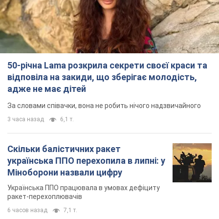
50-річна Lama розкрила секрети своєї краси та
відповіла на закиди, що зберігає молодість,
адже не має дітей
За словами співачки, вона не робить нічого надзвичайного
3 часа назад
6,1 т.
Скільки балістичних ракет
українська ППО перехопила в липні: у
Міноборони назвали цифру
Українська ППО працювала в умовах дефіциту
ракет-перехоплювачів
6 часов назад
7,1 т.