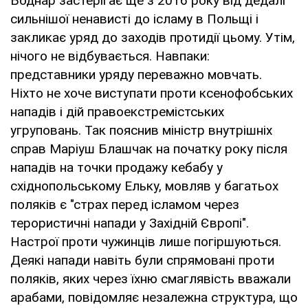
Боднар застерігає ще з 2016 року від дедалі
сильнішої ненависті до ісламу в Польщі і
закликає уряд до заходів протидії цьому. Утім,
нічого не відбувається. Навпаки:
представники уряду переважно мовчать.
Ніхто не хоче виступати проти ксенофобських
нападів і дій правоекстремістських
угруповань. Так пояснив міністр внутрішніх
справ Маріуш Блашчак на початку року після
нападів на точки продажу кебабу у
східнопольському Ельку, мовляв у багатьох
поляків є "страх перед ісламом через
терористичні напади у Західній Європі".
Настрої проти чужинців лише погіршуються.
Деякі напади навіть були спрямовані проти
поляків, яких через їхню смаглявість вважали
арабами, повідомляє незалежна структура, що