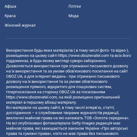
Афіша
Плітки
Краса
Мода
Жіночий журнал
Використання будь-яких матеріалів ( в тому числі фото- та відео-),
розміщених на цьому сайті
https://www.obozrevatel.com
та всіх його
піддоменах, в будь-якому вигляді суворо заборонено.
Дозволяється використання при отриманні письмового дозволу
на їх використання та за умови обов'язкового посилання на сайт
OBOZ.UA, а для інтернет-видань - при отриманні письмового
дозволу на їх використання та за умови обов'язкового
розміщення прямого, відкритого для пошукових систем,
гіперпосилання на сторінку OBOZ.UA за посиланням
https://www.obozrevatel.com
, на якій розміщено оригінальний
матеріал в першому абзаці матеріалу.
Всі матеріали на цьому сайті, в тому числі інтерв’ю, статті,
дослідження – є службовими творами журналістів редакції,
виключні майнові права на які належать ТОВ «Золота середина».
На всі опубліковані фотоматеріали Getty Images редакція має
майнові права, які захищаються законом України «Про авторські
права та суміжні права», ніхто не має права без письмового