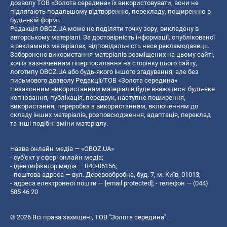
дозволу ТОВ «Золота середина» їх використовувати, вони не
підлягають подальшому відтворенню, перекладу, поширенню в
будь-якій формі.
Редакція OBOZ.UA може не поділяти точку зору, викладену в
авторському матеріалі. За достовірність інформації, опублікованої
в рекламних матеріалах, відповідальність несе рекламодавець.
Заборонено використання матеріалів розміщених на цьому сайті,
хоч із зазначенням гіперпосилання на сторінку цього сайту,
логотипу OBOZ.UA або будь-якого іншого згадування, але без
письмового дозволу Редакції/ТОВ «Золота середина»
Незаконним використанням матеріалів буде вважатися: будь-яке
копiювання, публiкацiя, передрук, наступне поширення,
використання, переробка з використанням, включенням до
складу інших матеріалів, розповсюдження, адаптація, переклад
та інші подібні зміни матеріалу.
Назва онлайн медіа — «OBOZ.UA»
- суб'єкт у сфері онлайн медіа;
- ідентифікатор медіа — R40-06156;
- поштова адреса — вул. Деревообробна, буд. 7, м. Київ, 01013;
- адреса електронної пошти —
[email protected]
; - телефон — (044)
585 46 20
© 2026 Всі права захищені, ТОВ "Золота середина".