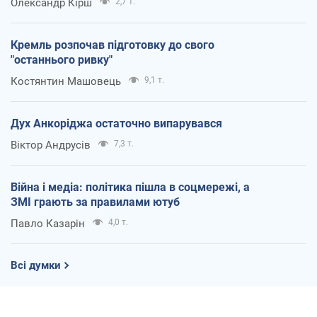
Олександр Кірш
2,7 т.
Кремль розпочав підготовку до свого
"останнього ривку"
Костянтин Машовець
9,1 т.
Дух Анкоріджа остаточно випарувався
Віктор Андрусів
7,3 т.
Війна і медіа: політика пішла в соцмережі, а
ЗМІ грають за правилами ютуб
Павло Казарін
4,0 т.
Всі думки