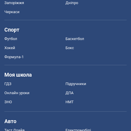
Запоріжжя
Дніпро
Черкаси
Спорт
Футбол
Баскетбол
Хокей
Бокс
Формула-1
Моя школа
ГДЗ
Підручники
Онлайн уроки
ДПА
ЗНО
НМТ
Авто
Тест Драйв
Електромобілі