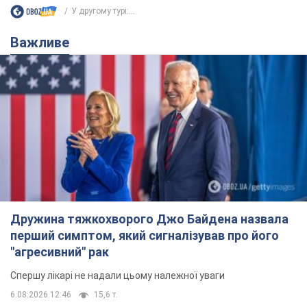
Дружина тяжкохворого Джо Байдена назвала
перший симптом, який сигналізував про його
"агресивний" рак
Спершу лікарі не надали цьому належної уваги
6.08.2026 12:46
15,6 т.
Відпустка Лесі Нікітюк у Карпатах
обернулася скандалом: чому ведучу
несправедливо захейтили
Знаменитість вийшла на пряму комунікацію в
мережі та розставила всі крапки над "і"
9 годин тому
12,5 т.