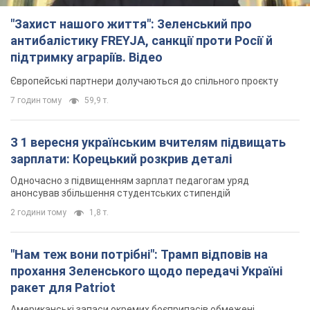
З 1 вересня українським вчителям підвищать
зарплати: Корецький розкрив деталі
Одночасно з підвищенням зарплат педагогам уряд
анонсував збільшення студентських стипендій
2 години тому
1,8 т.
"Нам теж вони потрібні": Трамп відповів на
прохання Зеленського щодо передачі Україні
ракет для Patriot
Американські запаси окремих боєприпасів обмежені
2 години тому
408