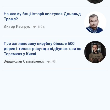
дерев і теплотрасу: що відбувається на
Теремках у Києві
Владислав Самойленко
93
Як атаки Сил оборони України
скоротили експорт російських
нафтопродуктів
Андрій Клименко
2,1 т.