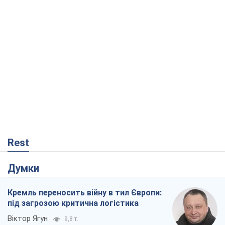
Rest
Думки
Кремль переносить війну в тил Європи:
під загрозою критична логістика
Віктор Ягун
9,8 т.
На якому боці історії виступає Дональд
Трамп?
Віктор Каспрук
8,0 т.
Про заплановану вирубку більше 600