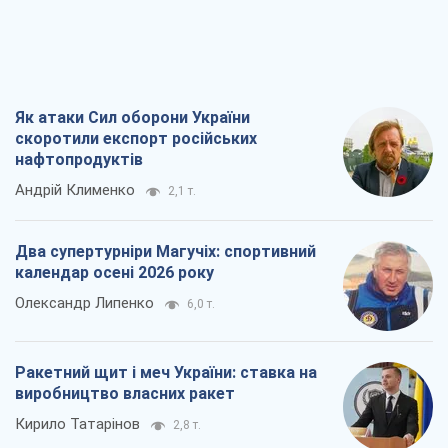
Два супертурніри Магучіх: спортивний
календар осені 2026 року
Олександр Липенко
6,0 т.
Ракетний щит і меч України: ставка на
виробництво власних ракет
Кирило Татарінов
2,8 т.
Посмертна "презумпція винуватості":
хто дозволив ТЦК судити загиблих
захисників
Марина Ставнійчук
6,5 т.
Всі думки