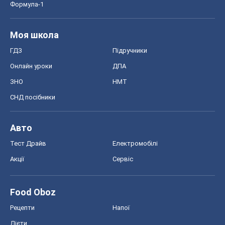
Авто
Тест Драйв
Електромобілі
Акції
Сервіс
Food Oboz
Рецепти
Напої
Дієти
Економіка
Ринки та компанії
Макроекономіка
MedOboz
Новини медицини
MAMACLUB