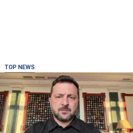
TOP NEWS
"Захист нашого життя": Зеленський про
антибалістику FREYJA, санкції проти Росії й
підтримку аграріїв. Відео
Європейські партнери долучаються до спільного проєкту
7 годин тому
59,9 т.