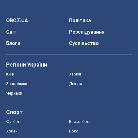
Регіони України
Київ
Харків
Запоріжжя
Дніпро
Черкаси
Спорт
Футбол
Баскетбол
Хокей
Бокс
Формула-1
Моя школа
ГДЗ
Підручники
Онлайн уроки
ДПА
ЗНО
НМТ
СНД посібники