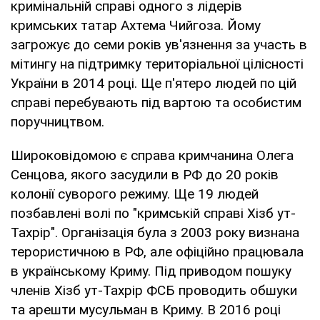
кримінальній справі одного з лідерів
кримських татар Ахтема Чийгоза. Йому
загрожує до семи років ув'язнення за участь в
мітингу на підтримку територіальної цілісності
України в 2014 році. Ще п'ятеро людей по цій
справі перебувають під вартою та особистим
поручництвом.
Широковідомою є справа кримчанина Олега
Сенцова, якого засудили в РФ до 20 років
колонії суворого режиму. Ще 19 людей
позбавлені волі по "кримській справі Хізб ут-
Тахрір". Організація була з 2003 року визнана
терористичною в РФ, але офіційно працювала
в українському Криму. Під приводом пошуку
членів Хізб ут-Тахрір ФСБ проводить обшуки
та арешти мусульман в Криму. В 2016 році