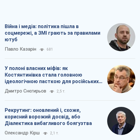
Війна і медіа: політика пішла в
соцмережі, а ЗМІ грають за правилами
ютуб
Павло Казарін
681
У полоні власних міфів: як
Костянтинівка стала головною
ідеологічною пасткою для російських
окупантів
Дмитро Снєгирьов
2,5 т.
Рекрутинг: оновлений і, схоже,
корисний ворожий досвід, або
Діалектика вибагливого боягузтва
Олександр Кірш
2,1 т.