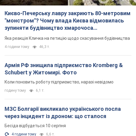
Києво-Печерську лавру закриють 80-метровим
"монстром"? Чому влада Києва відмовилась
зупиняти будівництво хмарочоса
"московського вірянина"
Яка реакція Кличка на петицію щодо скасування будівництва
4 години тому
46,3 т.
Армія РФ знищила підприємство Kromberg &
Schubert у Житомирі. Фото
Коли поновить роботу підприємство, наразі невідомо
годину тому
6,1 т.
МЗС Болгарії викликало українського посла
через інцидент із дроном: що сталося
Бесіда відбудеться 10 серпня
4 години тому
6,6 т.