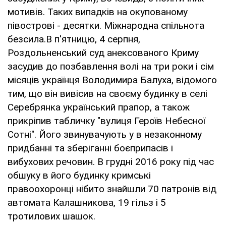
мотивів. Таких випадків на окупованому
півострові - десятки. Міжнародна спільнота
безсила.В п'ятницю, 4 серпня,
Роздольненський суд анексованого Криму
засудив до позбавлення волі на три роки і сім
місяців українця Володимира Балуха, відомого
тим, що він вивісив на своєму будинку в селі
Серебрянка український прапор, а також
прикріпив табличку "вулиця Героїв Небесної
Сотні". Його звинувачують у в незаконному
придбанні та зберіганні боєприпасів і
вибухових речовин. В грудні 2016 року під час
обшуку в його будинку кримські
правоохоронці нібито знайшли 70 патронів від
автомата Калашникова, 19 гільз і 5
тротилових шашок.