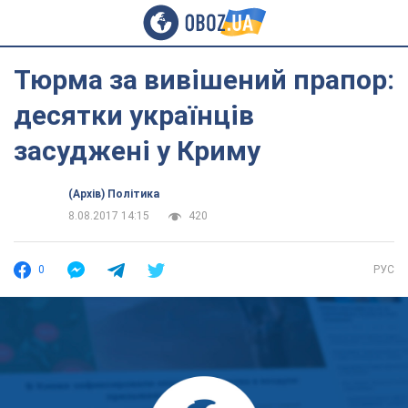
Тюрма за вивішений прапор:
десятки українців
засуджені у Криму
(Архів) Політика
8.08.2017 14:15
420
0
РУС