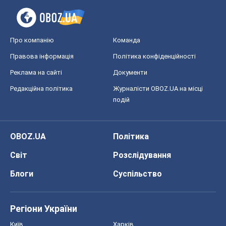
подій
OBOZ.UA
Політика
Світ
Розслідування
Блоги
Суспільство
Регіони України
Київ
Харків
Запоріжжя
Дніпро
Черкаси
Спорт
Футбол
Баскетбол
Хокей
Бокс