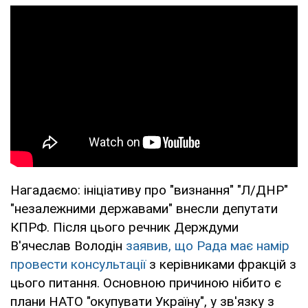
Нагадаємо: ініціативу про "визнання" "Л/ДНР"
"незалежними державами" внесли депутати
КПРФ. Після цього речник Держдуми
В'ячеслав Володін
заявив, що Рада має намір
провести консультації
з керівниками фракцій з
цього питання. Основною причиною нібито є
плани НАТО "окупувати Україну", у зв'язку з