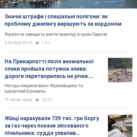
На Прикарпатті після аномальної
спеки пройшла потужна злива:
дороги перетворились на річки.
Відео
Негода накрила Івано-Франківщину та
курортний Буковель
10 часов назад
22,2 т.
Жінці нарахували 729 тис. грн боргу
за газ через покази зіпсованого
лічильника: суддя ухвалив
неочікуване рішення
Чи треба платити борг через донарахування
5 часов назад
30,6 т.