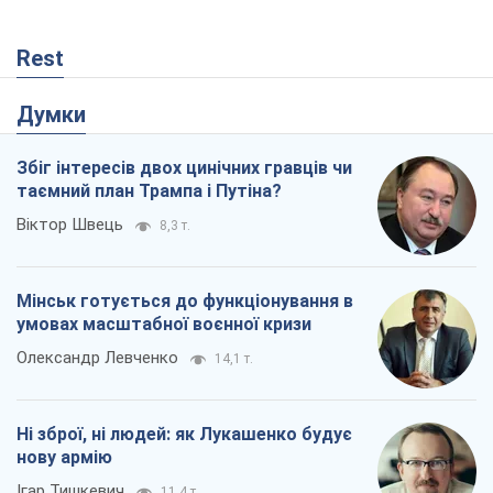
Віктор Швець
8,3 т.
Мінськ готується до функціонування в
умовах масштабної воєнної кризи
Олександр Левченко
14,1 т.
Ні зброї, ні людей: як Лукашенко будує
нову армію
Ігар Тишкевич
11,4 т.