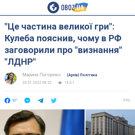
"Це частина великої гри":
Кулеба пояснив, чому в РФ
заговорили про "визнання"
"ЛДНР"
Марина Погорілко
(Архів) Політика
25.01.2022 08:32
16,5 т.
87
РУС