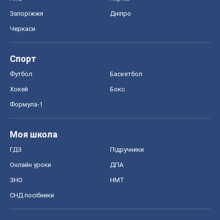
Формула-1
Моя школа
ГДЗ
Підручники
Онлайн уроки
ДПА
ЗНО
НМТ
СНД посібники
Авто
Тест Драйв
Електромобілі
Акції
Сервіс
Food Oboz
Рецепти
Напої