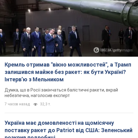
Кремль отримав "вікно можливостей", а Трамп
залишився майже без ракет: як бути Україні?
Інтерв’ю з Мельником
Думка, що в Росії закінчаться балістичні ракети, вкрай
небезпечна, наголосив експерт
7 часов назад
32,3 т.
Україна має домовленості на щомісячну
поставку ракет до Patriot від США: Зеленський
розкрив подробиці
Київ також веде активні переговори з європейськими
партнерами
5 часов назад
35,4 т.
Дбала про учнів та підтримувала педагогів:
внаслідок удару РФ по Київщині загинула
директорка київського ліцею, її чоловік та онук