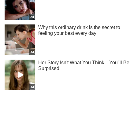
Ми в Telegram! Підписуйся! Читай тільки найкраще!
Підписатись
Підписатись