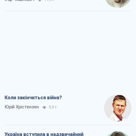
Коли закінчиться війна?
Юрій Хрістензен
5,9 т.
Україна вступила в надзвичайний
економічний стан. Чи є світло вкінці
тунелю?
Вадим Денисенко
5,0 т.
Чий буде Крим, той і переможе (NSJ), а
українських футбольних чиновників
можуть назвати вбивцями