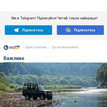
(Архів) Політика
"Це частина великої...
Важливе
Значні штрафи і спеціальні полігони: як
проблему джипінгу вирішують за кордоном
Україні не завадить взяти приклад із країн Європи
8.08.2026 05:10
1,9 т.