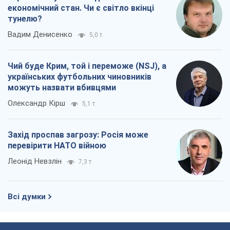
Олександр Кірш
5,1 т.
Захід проспав загрозу: Росія може
перевірити НАТО війною
Леонід Невзлін
7,3 т.
Всі думки
Про компанію
Команда
Правова інформація
Політика конфіденційності
Реклама на сайті
Документи
Редакційна політика
Журналісти OBOZ.UA на місці