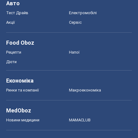
Дієти
Економіка
Ринки та компанії
Макроекономіка
MedOboz
Новини медицини
MAMACLUB
Шоу
Афіша
Плітки
Краса
Мода
Жіночий журнал