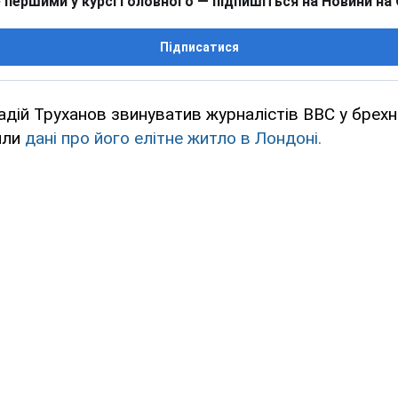
 першими у курсі головного — підпишіться на Новини на
Підписатися
дій Труханов звинуватив журналістів ВВС у брехні 
или
дані про його елітне житло в Лондоні.