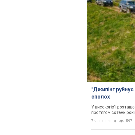
"Джипінг руйнує 
сполох
У високогір'ї розташо
протягом сотень рокі
7 часов назад
597