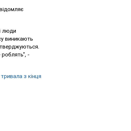
овідомляє
і люди
су виникають
ідтверджуються.
 роблять", -
 тривала з кінця