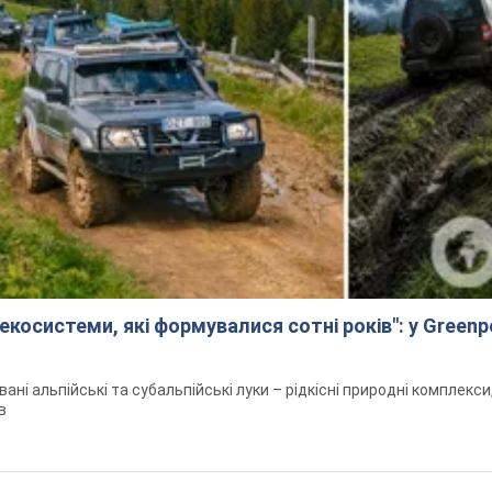
екосистеми, які формувалися сотні років": у Green
вані альпійські та субальпійські луки – рідкісні природні комплекс
в