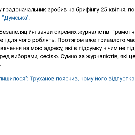
у градоначальник зробив на брифінгу 25 квітня, п
я
"Думська".
 Безапеляційні заяви окремих журналістів. Грамотн
е і для чого роблять. Протягом вже тривалого ча
увачення на мою адресу, які в підсумку нічим не п
ед виборами, сесією. Сумно за журналістів, які це
.
лишилося": Труханов пояснив, чому його відпустка