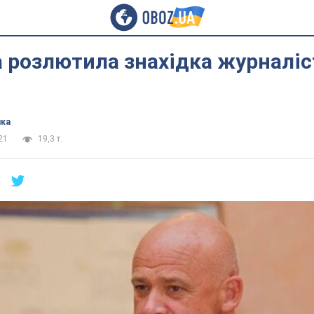
 розлютила знахідка журналіст
ика
21
19,3 т.