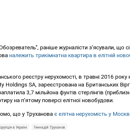
Обозреватель", раніше журналісти з'ясували, що сі
нова
належить трикімнатна квартира в елітній ново
нського реєстру нерухомості, в травні 2016 року 
rty Holdings SA, зареєстрована на Британських Вірг
заплатила 3,7 мільйона фунтів стерлінгів (приблиз
ртиру на п'ятому поверсі елітної новобудови.
домо, що у Труханова
є елітна нерухомість у Москві
орупція в Україні
Геннадій Труханов