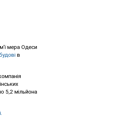
м'ї мера Одеси
будові
в
компанія
інських
но 5,2 мільйона
.