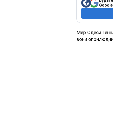
Будьте
Google
Мер Одеси Генна
вони оприлюдн