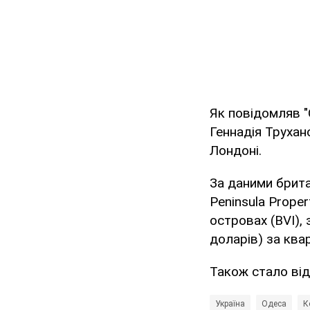
Як повідомляв "
Геннадія Труха
Лондоні.
За даними брита
Peninsula Prope
островах (BVI), 
доларів) за ква
Також стало ві
Україна
Одеса
К