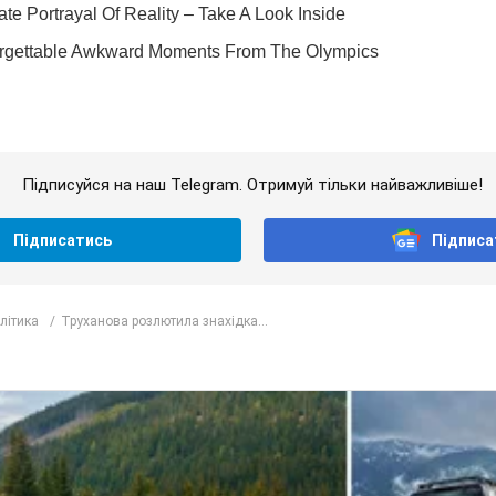
Підписуйся на наш Telegram. Отримуй тільки найважливіше!
Підписатись
Підписа
олітика
Труханова розлютила знахідка...