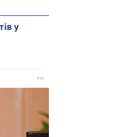
ів у
РУС