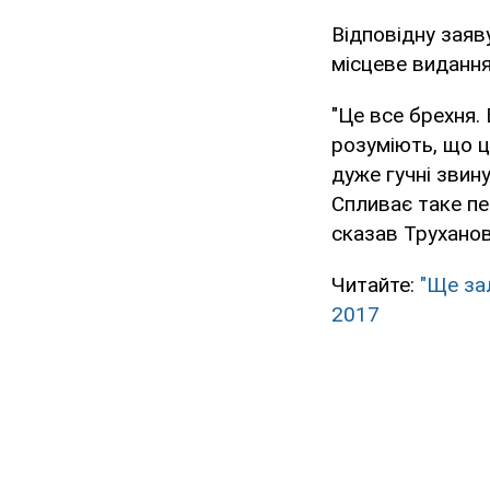
Відповідну заяв
місцеве виданн
"Це все брехня.
розуміють, що ц
дуже гучні звин
Спливає таке пер
сказав Труханов
Читайте:
"Ще за
2017