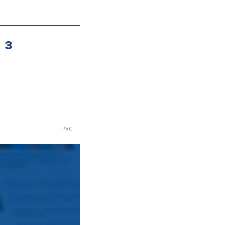
 з
РУС