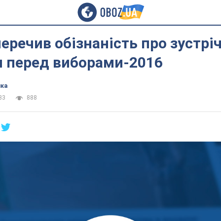
еречив обізнаність про зустріч
и перед виборами-2016
ика
33
888