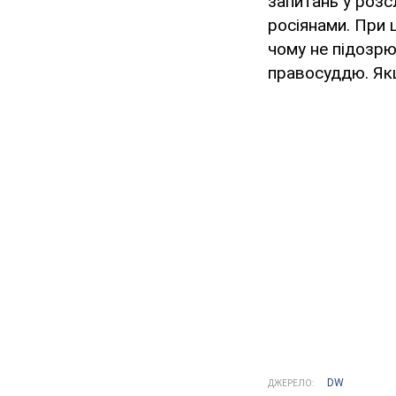
запитань у роз
росіянами. При 
чому не підозрю
правосуддю. Якщ
DW
ДЖЕРЕЛО: