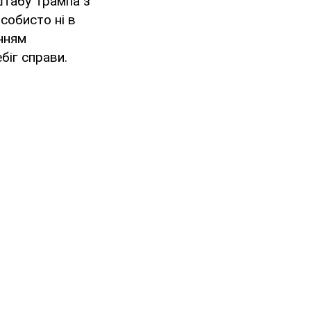
штабу Трампа з
собисто ні в
нням
біг справи.