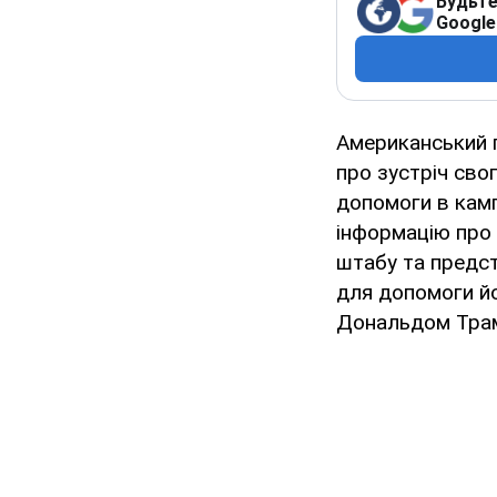
Будьте
Google
Американський 
про зустріч сво
допомоги в кам
інформацію про 
штабу та предст
для допомоги йо
Дональдом Трамп