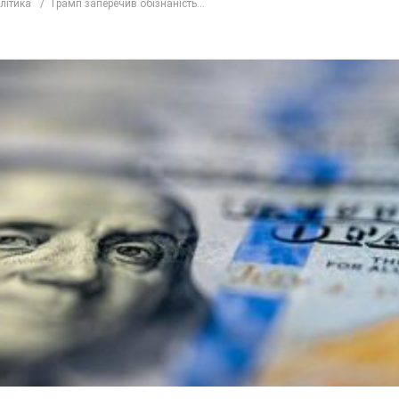
олітика
Трамп заперечив обізнаність...