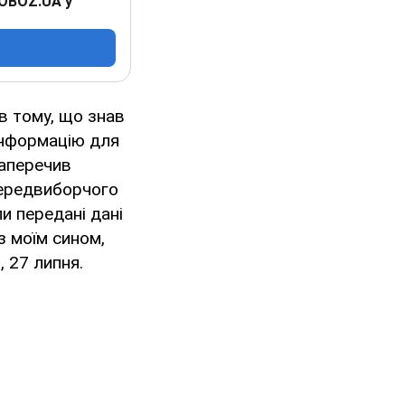
 OBOZ.UA у
в тому, що знав
 інформацію для
заперечив
передвиборчого
и передані дані
з моїм сином,
 27 липня.