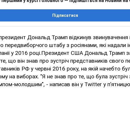
 першими у курсі головного — підпишіться на Новини на
Підписатися
президент Дональд Трамп відкинув звинувачення 
го передвиборчого штабу з росіянами, які надали
панії у 2016 році.Президент США Дональд Трамп 
те, що він знав про зустріч представників свого 
авників РФ у червні 2016 року, на якій начебто бул
му на виборах. "Я не знав про те, що була зустріч 
ом-молодшим", - написав він у Twitter у п’ятницю,