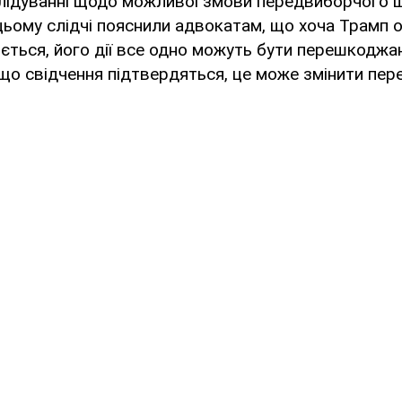
слідуванні щодо можливої змови передвиборчого 
цьому слідчі пояснили адвокатам, що хоча Трамп о
ється, його дії все одно можуть бути перешкоджа
о свідчення підтвердяться, це може змінити пере