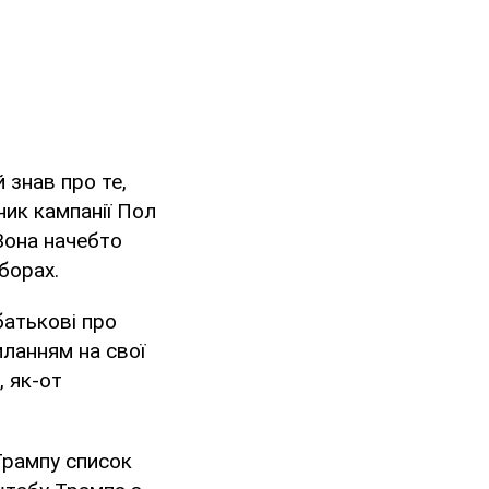
 знав про те,
ик кампанії Пол
Вона начебто
борах.
батькові про
иланням на свої
, як-от
Трампу список