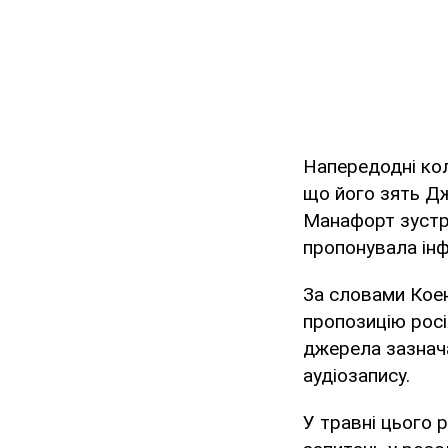
Напередодні кол
що його зять Д
Манафорт зустр
пропонувала інф
За словами Коен
пропозицію росі
джерела зазнача
аудіозапису.
У травні цього