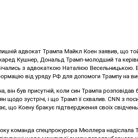
ишній адвокат Трампа Майкл Коен заявив, що той
жаред Кушнер, Дональд Трамп-молодший та керівн
ічались з адвокаткою Наталією Весельницькою. 
ормацію від уряду РФ для допомоги Трампу на ви
а, він був присутній, коли син Трампа розповідав 
ян щодо зустрічі, і що Трамп її схвалив. CNN з пос
є, що Коену бракує підтвердження своїх свідчень
 року команда спецпрокурора Мюллера надіслала 