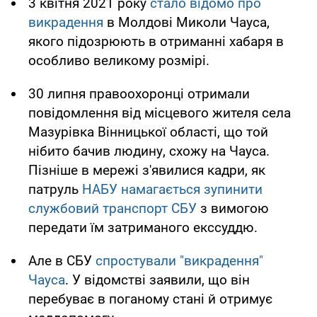
3 квітня 2021 року
стало відомо про
викрадення
в Молдові Миколи Чауса,
якого підозрюють в отриманні хабаря в
особливо великому розмірі.
30 липня правоохоронці отримали
повідомлення від місцевого жителя села
Мазурівка Вінницької області, що той
нібито бачив людину, схожу на Чауса.
Пізніше в мережі з'явилися кадри, як
патруль
НАБУ намагається зупинити
службовий транспорт СБУ
з вимогою
передати їм затриманого екссуддю.
Але в СБУ
спростували "викрадення"
Чауса
. У відомстві заявили, що він
перебуває в поганому стані й отримує