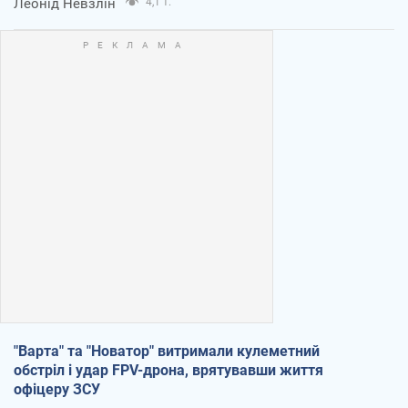
Леонід Невзлін
4,1 т.
"Варта" та "Новатор" витримали кулеметний
обстріл і удар FPV-дрона, врятувавши життя
офіцеру ЗСУ