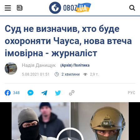
Суд не визначив, хто буде
охороняти Чауса, нова втеча
імовірна - журналіст
Надія Данищук
(Архів) Політика
5.08.2021 01:51
2 хвилини
2,9 т.
348
РУС