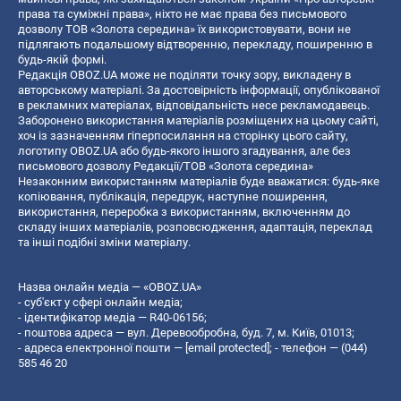
права та суміжні права», ніхто не має права без письмового
дозволу ТОВ «Золота середина» їх використовувати, вони не
підлягають подальшому відтворенню, перекладу, поширенню в
будь-якій формі.
Редакція OBOZ.UA може не поділяти точку зору, викладену в
авторському матеріалі. За достовірність інформації, опублікованої
в рекламних матеріалах, відповідальність несе рекламодавець.
Заборонено використання матеріалів розміщених на цьому сайті,
хоч із зазначенням гіперпосилання на сторінку цього сайту,
логотипу OBOZ.UA або будь-якого іншого згадування, але без
письмового дозволу Редакції/ТОВ «Золота середина»
Незаконним використанням матеріалів буде вважатися: будь-яке
копiювання, публiкацiя, передрук, наступне поширення,
використання, переробка з використанням, включенням до
складу інших матеріалів, розповсюдження, адаптація, переклад
та інші подібні зміни матеріалу.
Назва онлайн медіа — «OBOZ.UA»
- суб'єкт у сфері онлайн медіа;
- ідентифікатор медіа — R40-06156;
- поштова адреса — вул. Деревообробна, буд. 7, м. Київ, 01013;
- адреса електронної пошти —
[email protected]
; - телефон — (044)
585 46 20