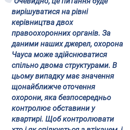
"Очевидно, це питання буде
вирішуватися на рівні
керівництва двох
правоохоронних органів. За
даними наших джерел, охорона
Чауса може здійснюватися
спільно двома структурами. В
цьому випадку має значення
щонайближче оточення
охорони, яка безпосередньо
контролює обставини у
квартирі. Щоб контролювати
хто і як спілкується з втікачем, і