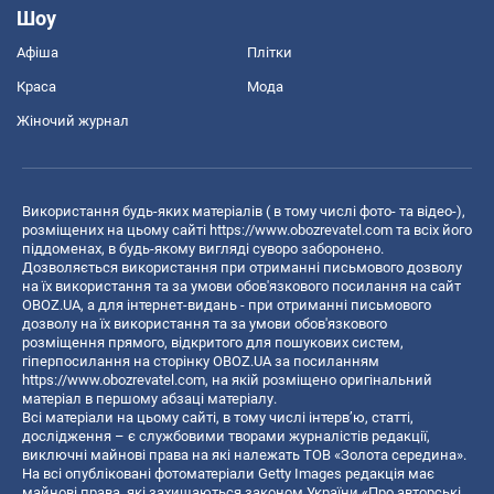
Шоу
Афіша
Плітки
Краса
Мода
Жіночий журнал
Використання будь-яких матеріалів ( в тому числі фото- та відео-),
розміщених на цьому сайті
https://www.obozrevatel.com
та всіх його
піддоменах, в будь-якому вигляді суворо заборонено.
Дозволяється використання при отриманні письмового дозволу
на їх використання та за умови обов'язкового посилання на сайт
OBOZ.UA, а для інтернет-видань - при отриманні письмового
дозволу на їх використання та за умови обов'язкового
розміщення прямого, відкритого для пошукових систем,
гіперпосилання на сторінку OBOZ.UA за посиланням
https://www.obozrevatel.com
, на якій розміщено оригінальний
матеріал в першому абзаці матеріалу.
Всі матеріали на цьому сайті, в тому числі інтерв’ю, статті,
дослідження – є службовими творами журналістів редакції,
виключні майнові права на які належать ТОВ «Золота середина».
На всі опубліковані фотоматеріали Getty Images редакція має
майнові права, які захищаються законом України «Про авторські