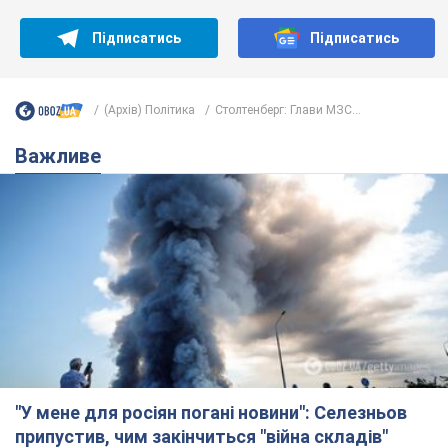
Підписатись
Підписатись
(Архів) Політика
Столтенберг: Глави МЗС...
Важливе
"У мене для росіян погані новини": Селезньов
припустив, чим закінчиться "війна складів"