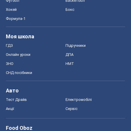
Футбол
Баскетбол
Хокей
Бокс
Формула-1
Моя школа
ГДЗ
Підручники
Онлайн уроки
ДПА
ЗНО
НМТ
СНД посібники
Авто
Тест Драйв
Електромобілі
Акції
Сервіс
Food Oboz