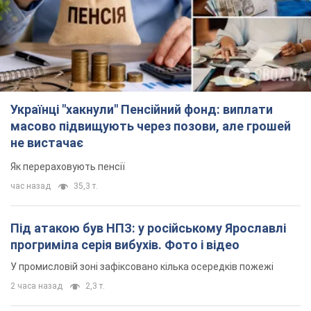
Українці "хакнули" Пенсійний фонд: виплати
масово підвищують через позови, але грошей
не вистачає
Як перераховують пенсії
час назад
35,3 т.
Під атакою був НПЗ: у російському Ярославлі
прогриміла серія вибухів. Фото і відео
У промисловій зоні зафіксовано кілька осередків пожежі
2 часа назад
2,3 т.