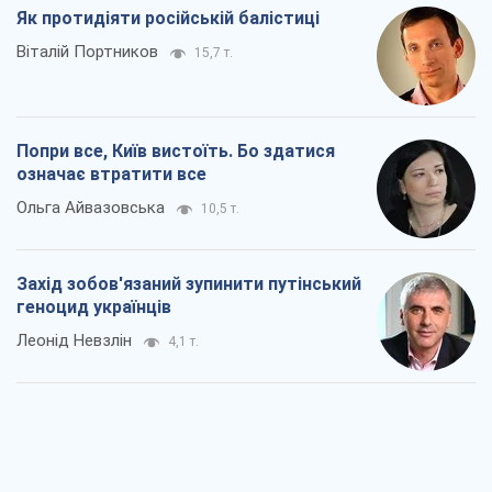
Як протидіяти російській балістиці
Віталій Портников
15,7 т.
Попри все, Київ вистоїть. Бо здатися
означає втратити все
Ольга Айвазовська
10,5 т.
Захід зобов'язаний зупинити путінський
геноцид українців
Леонід Невзлін
4,1 т.