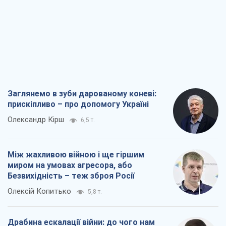
Заглянемо в зуби дарованому коневі:
прискіпливо – про допомогу Україні
Олександр Кірш
6,5 т.
Між жахливою війною і ще гіршим
миром на умовах агресора, або
Безвихідність – теж зброя Росії
Олексій Копитько
5,8 т.
Драбина ескалації війни: до чого нам