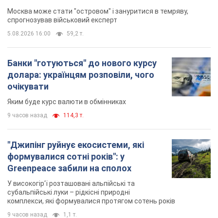
Москва може стати "островом" і зануритися в темряву,
спрогнозував військовий експерт
5.08.2026 16:00
59,2 т.
Банки "готуються" до нового курсу
долара: українцям розповіли, чого
очікувати
Яким буде курс валюти в обмінниках
9 часов назад
114,3 т.
"Джипінг руйнує екосистеми, які
формувалися сотні років": у
Greenpeace забили на сполох
У високогір'ї розташовані альпійські та
субальпійські луки – рідкісні природні
комплекси, які формувалися протягом сотень років
9 часов назад
1,1 т.