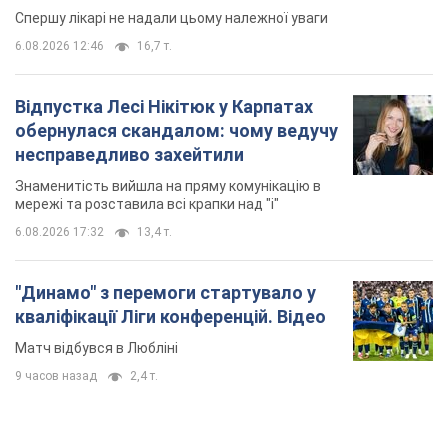
Спершу лікарі не надали цьому належної уваги
6.08.2026 12:46
16,7 т.
Відпустка Лесі Нікітюк у Карпатах
обернулася скандалом: чому ведучу
несправедливо захейтили
Знаменитість вийшла на пряму комунікацію в
мережі та розставила всі крапки над "і"
6.08.2026 17:32
13,4 т.
"Динамо" з перемоги стартувало у
кваліфікації Ліги конференцій. Відео
Матч відбувся в Любліні
9 часов назад
2,4 т.