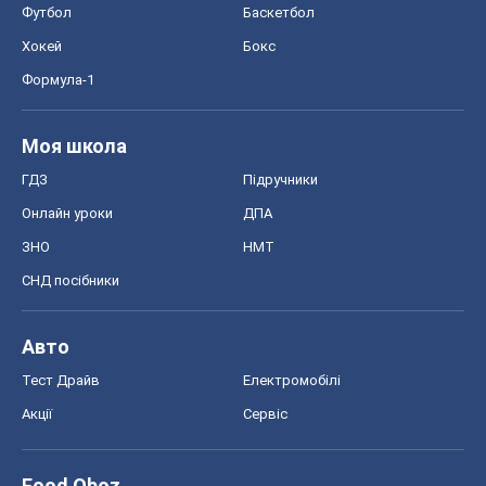
Футбол
Баскетбол
Хокей
Бокс
Формула-1
Моя школа
ГДЗ
Підручники
Онлайн уроки
ДПА
ЗНО
НМТ
СНД посібники
Авто
Тест Драйв
Електромобілі
Акції
Сервіс
Food Oboz