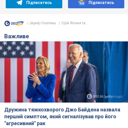
Підписатись
Підписатись
(Архів) Політика
США Японія та...
Важливе
Дружина тяжкохворого Джо Байдена назвала
перший симптом, який сигналізував про його
"агресивний" рак