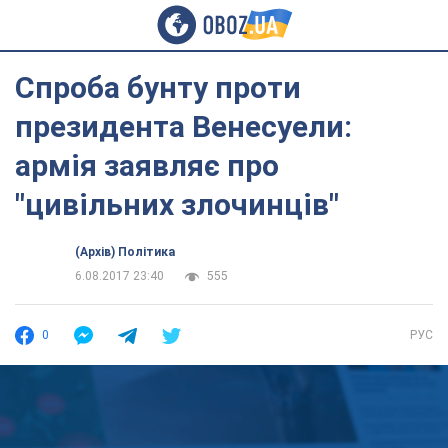
Спроба бунту проти
президента Венесуели:
армія заявляє про
"цивільних злочинців"
(Архів) Політика
6.08.2017 23:40
555
0
РУС