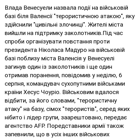
Влада Венесуели назвала події на військовій
базі біля Валенсії "терористичною атакою", яку
здійснили "цивільні злочинці". Жителі міста
вийшли на підтримку заколотників.Під час
спроби організувати повстання проти
президента Ніколаса Мадуро на військовій
базі поблизу міста Валенсія у Венесуелі
загинув один із заколотників і ще один
отримав поранення, повідомив у неділю, 6
серпня, командувач сухопутними військами
країни Хесус Чоуріо. Військовим вдалося
відбити, за його словами, "терористичну
атаку" на базу, сімох "терористів", серед яких
нібито і лідер групи, заарештовано, передає
агентство AFP. Поредставники армії також
запевнили, що в усіх інших військових