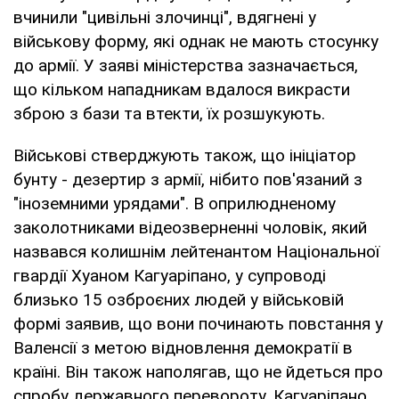
вчинили "цивільні злочинці", вдягнені у
військову форму, які однак не мають стосунку
до армії. У заяві міністерства зазначається,
що кільком нападникам вдалося викрасти
зброю з бази та втекти, їх розшукують.
Військові стверджують також, що ініціатор
бунту - дезертир з армії, нібито пов'язаний з
"іноземними урядами". В оприлюдненому
заколотниками відеозверненні чоловік, який
назвався колишнім лейтенантом Національної
гвардії Хуаном Кагуаріпано, у супроводі
близько 15 озброєних людей у військовій
формі заявив, що вони починають повстання у
Валенсії з метою відновлення демократії в
країні. Він також наполягав, що не йдеться про
спробу державного перевороту. Кагуаріпано