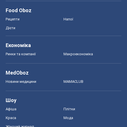
Food Oboz
Рецепти
Напої
Дієти
Економіка
Ринки та компанії
Макроекономіка
MedOboz
Новини медицини
MAMACLUB
Шоу
Афіша
Плітки
Краса
Мода
Жіночий журнал