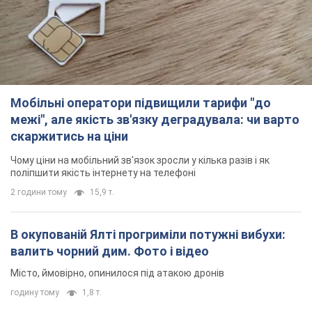
Мобільні оператори підвищили тарифи "до
межі", але якість зв'язку деградувала: чи варто
скаржитись на ціни
Чому ціни на мобільний зв'язок зросли у кілька разів і як
поліпшити якість інтернету на телефоні
2 години тому
15,9 т.
В окупованій Ялті прогриміли потужні вибухи:
валить чорний дим. Фото і відео
Місто, ймовірно, опинилося під атакою дронів
годину тому
1,8 т.