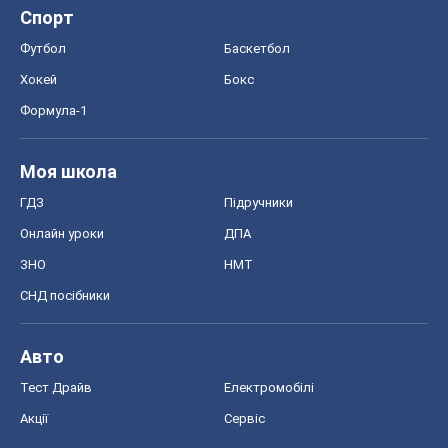
Спорт
Футбол
Баскетбол
Хокей
Бокс
Формула-1
Моя школа
ГДЗ
Підручники
Онлайн уроки
ДПА
ЗНО
НМТ
СНД посібники
Авто
Тест Драйв
Електромобілі
Акції
Сервіс