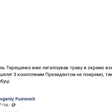
ль Терещенко вже легалізував траву в окремо взя
 Мішеля! З конопляним Президентом не пожремо, та
буці.