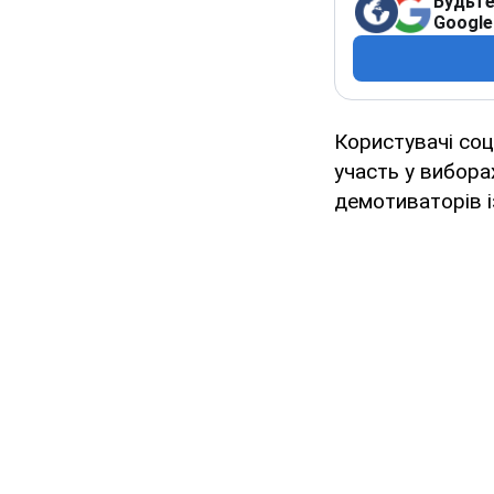
Будьте
Google
Користувачі со
участь у вибора
демотиваторів 