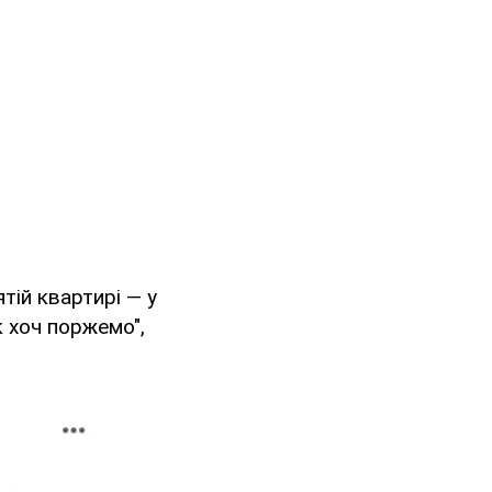
тій квартирі — у
к хоч поржемо",