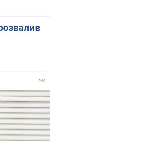
розвалив
РУС