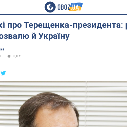
і про Терещенка-президента: 
розвалю й Україну
ика
0
8,0 т.