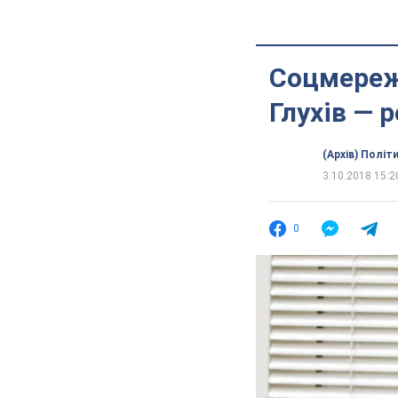
Соцмереж
Глухів — 
(Архів) Політ
3.10.2018 15:2
0