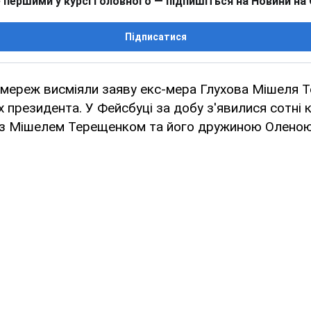
 першими у курсі головного — підпишіться на Новини на
Підписатися
цмереж висміяли заяву екс-мера Глухова Мішеля 
х президента. У Фейсбуці за добу з'явилися сотні к
із Мішелем Терещенком та його дружиною Оленою