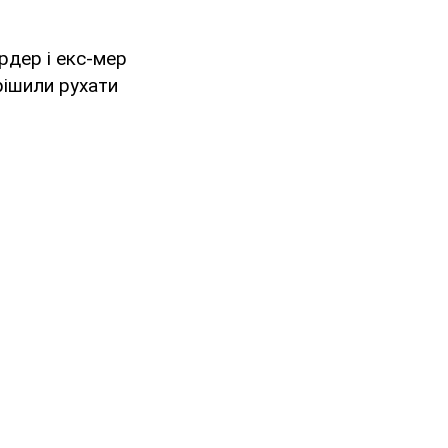
рдер і екс-мер
ішили рухати