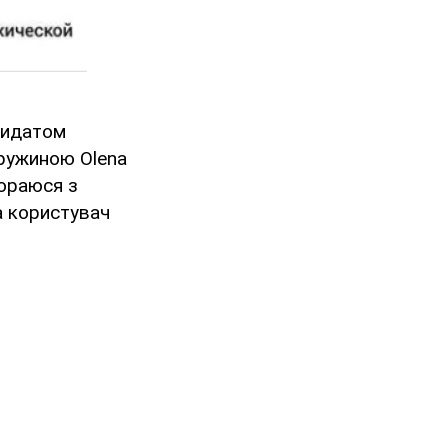
ндидатом
дружиною Olena
пораюся з
ла користувач