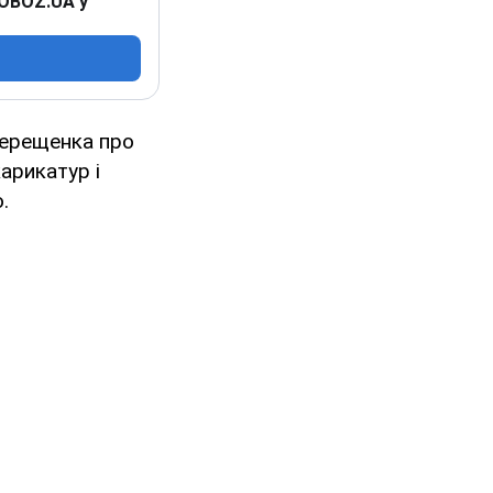
 OBOZ.UA у
Терещенка про
арикатур і
.