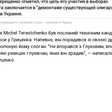
а Michel Terestchenko був посланий технічним ка
оси у Гриценка. Напевно, він порадився зі своєю 
ропоную йому слоган: "Не впорався з Глуховим, в
ляю реакцію глухівчан, яких він зрадив", — написа
уценко.