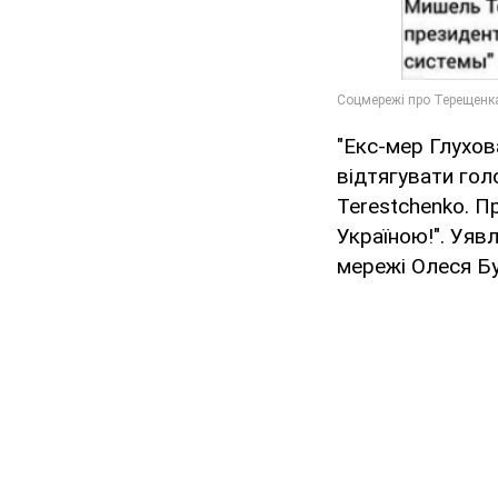
"Екс-мер Глухов
відтягувати гол
Terestchenko. П
Україною!". Уяв
мережі Олеся Б