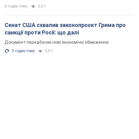
6 годин тому
2,5 т.
Сенат США схвалив законопроєкт Грема про
санкції проти Росії: що далі
Документ передбачає нові економічні обмеження
5 годин тому
5,0 т.