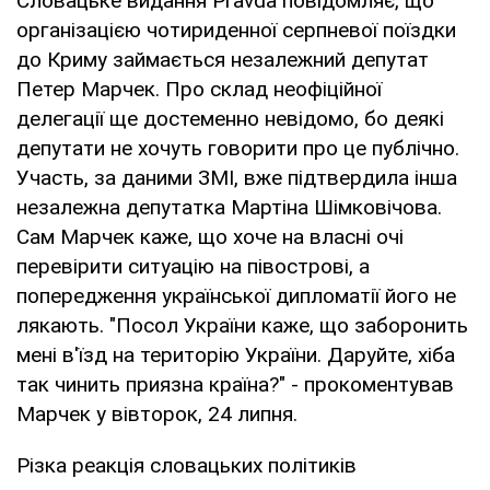
Словацьке видання Pravda повідомляє, що
організацією чотириденної серпневої поїздки
до Криму займається незалежний депутат
Петер Марчек. Про склад неофіційної
делегації ще достеменно невідомо, бо деякі
депутати не хочуть говорити про це публічно.
Участь, за даними ЗМІ, вже підтвердила інша
незалежна депутатка Мартіна Шімковічова.
Сам Марчек каже, що хоче на власні очі
перевірити ситуацію на півострові, а
попередження української дипломатії його не
лякають. "Посол України каже, що заборонить
мені в'їзд на територію України. Даруйте, хіба
так чинить приязна країна?" - прокоментував
Марчек у вівторок, 24 липня.
Різка реакція словацьких політиків