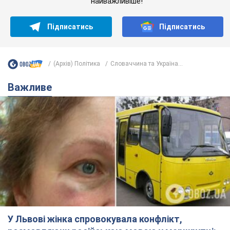
найважливіше!
Підписатись
Підписатись
(Архів) Політика
Словаччина та Україна...
Важливе
У Львові жінка спровокувала конфлікт,