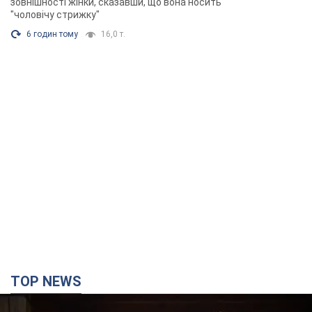
зовнішності жінки, сказавши, що вона носить
"чоловічу стрижку"
6 годин тому
16,0 т.
TOP NEWS