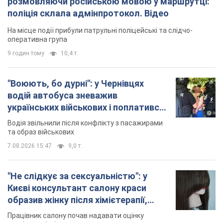
розмовляючи російською мовою у маршрутці:
поліція склала адмінпротокол. Відео
На місце події прибули патрульні поліцейські та слідчо-
оперативна група
9 годин тому
10,4 т.
"Воюють, бо дурні": у Чернівцях
водій автобуса зневажив
українських військових і поплатився.
Відео
Водія звільнили після конфлікту з пасажирами
та образ військових
7.08.2026 15:47
9,0 т.
"Не слідкує за сексуальністю": у
Києві консультант салону краси
образив жінку після хімієтерапії,
розгорівся скандал. Фото
Працівник салону почав надавати оцінку