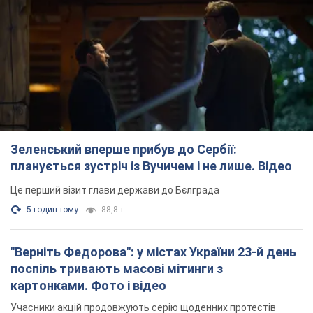
Зеленський вперше прибув до Сербії:
планується зустріч із Вучичем і не лише. Відео
Це перший візит глави держави до Бєлграда
5 годин тому
88,8 т.
"Верніть Федорова": у містах України 23-й день
поспіль тривають масові мітинги з
картонками. Фото і відео
Учасники акцій продовжують серію щоденних протестів