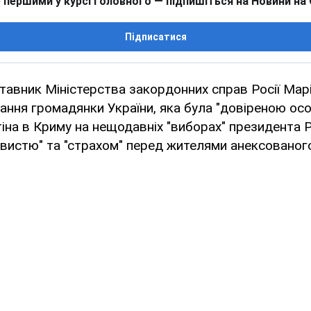
 першими у курсі головного — підпишіться на Новини на
Підписатися
тавник Міністерства закордонних справ Росії Мар
ання громадянки України, яка була "довіреною ос
на в Криму на нещодавніх "виборах" президента 
вистю" та "страхом" перед жителями анексованого