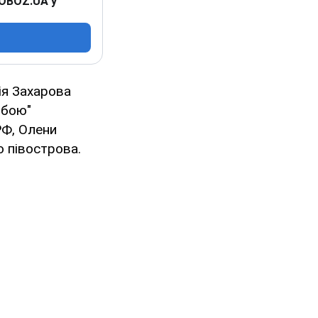
 OBOZ.UA у
ія Захарова
обою"
РФ, Олени
 півострова.