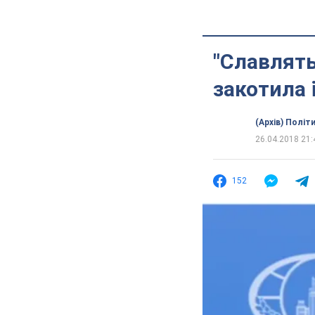
"Славлять
закотила 
(Архів) Політ
26.04.2018 21:
152