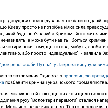
трі досудових розслідувань матеріали по даній спр
 що Києву просто не потрібна ніяка сила правосудд
л, який буде пов'язаний з Кримом і його жителями
ненавидять, а може бути навіть і боїться кримчан 
ли чотири роки тому, що готова, мабуть, зробити
лективно, або просто індивідуально", - заявила За
"довіреної особи Путіна": у Лаврова висунули вимо
'язала затримання Одновол з
пропозицією президе
ка
позбавити кримчан українського громадянства.
ння викликає той факт, що ця акція щодо волонте
ідділення руху "Волонтери перемоги" сталася напе
и. Можливо, це не випадково. Ті, хто прославляю