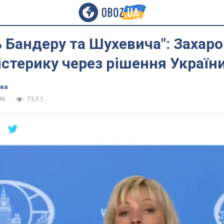
 Бандеру та Шухевича": Захаро
істерику через рішення Україн
ика
46
73,5 т.