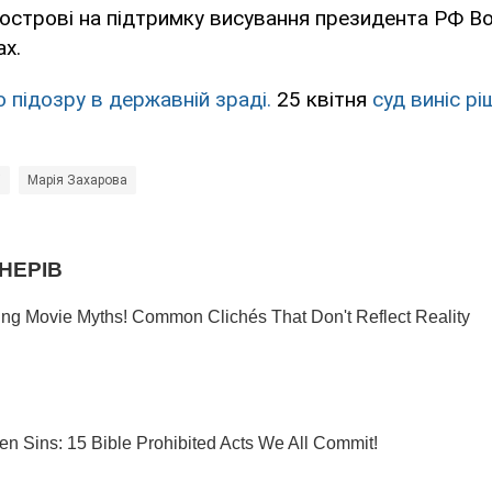
вострові на підтримку висування президента РФ 
ах.
о підозру в державній зраді.
25 квітня
суд виніс р
і
Марія Захарова