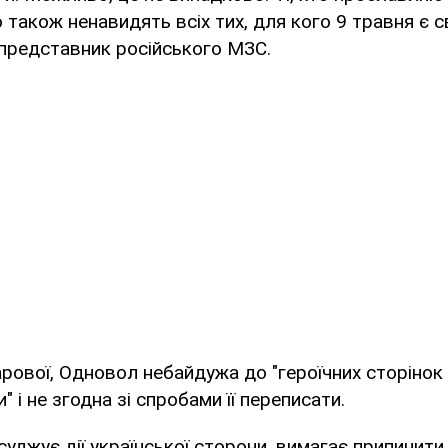
 також ненавидять всіх тих, для кого 9 травня є
 представник російського МЗС.
рової, Одновол небайдужа до "героїчних сторінок
и" і не згодна зі спробами її переписати.
асуджує дії української сторони, вимагає припинити