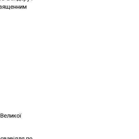
 священним
 Великої
 свавілля по