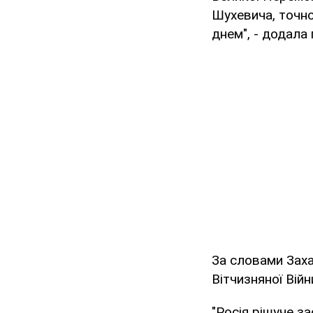
Шухевича, точно
днем", - додала
За словами Заха
Вітчизняної Війн
"Росія рішуче з