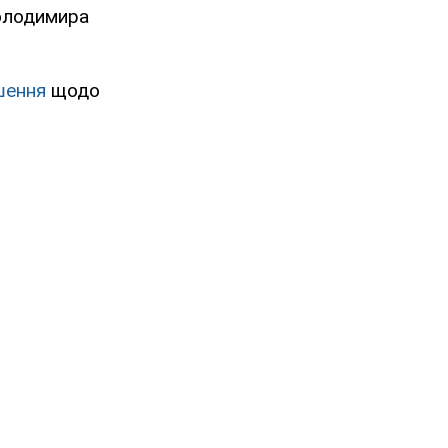
Володимира
ішення
щодо