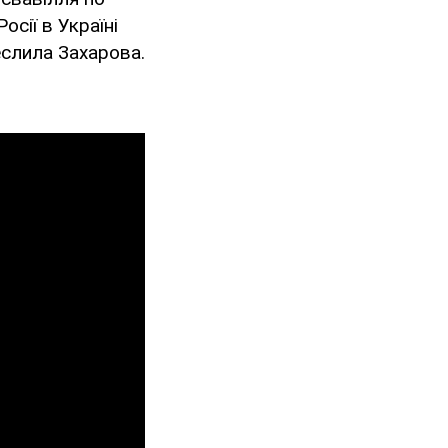
сії в Україні
еслила Захарова.