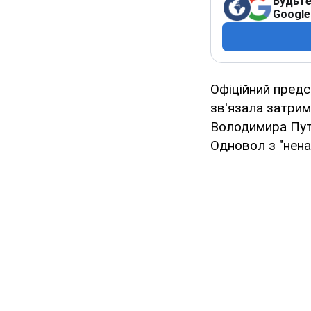
Будьте
Google
Офіційний предс
зв'язала затрим
Володимира Путі
Одновол з "нена