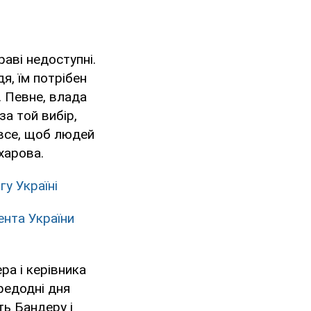
аві недоступні.
я, їм потрібен
. Певне, влада
за той вибір,
 все, щоб людей
харова.
гу Україні
нта України
ра і керівника
редодні дня
ть Бандеру і