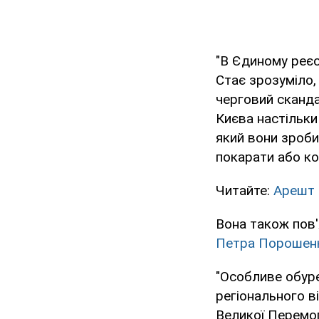
"В Єдиному реєс
Стає зрозуміло,
черговий сканда
Києва настільки 
який вони зроби
покарати або ко
Читайте:
Арешт 
Вона також пов
Петра Порошен
"Особливе обуре
регіонального в
Великої Перемог