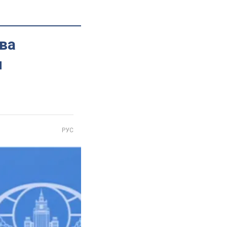
ва
и
РУС