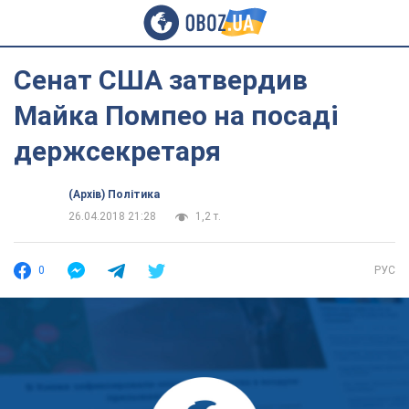
Сенат США затвердив
Майка Помпео на посаді
держсекретаря
(Архів) Політика
26.04.2018 21:28
1,2 т.
0
РУС