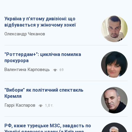
Україна у п’ятому дивізіоні: що
відбувається у жіночому хокеї
Олександр Чеканов
"Роттердам+": циклічна помилка
прокурора
Валентина Карповець
69
"Вибори" як політичний спектакль
Кремля
Гаррі Каспаров
1,0 т.
РФ, каже турецьке МЗС, завдасть по
Україні ядерного удару (а Київ мер