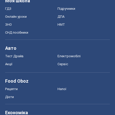
Моя школа
ГДЗ
Підручники
Онлайн уроки
ДПА
ЗНО
НМТ
СНД посібники
Авто
Тест Драйв
Електромобілі
Акції
Сервіс
Food Oboz
Рецепти
Напої
Дієти
Економіка