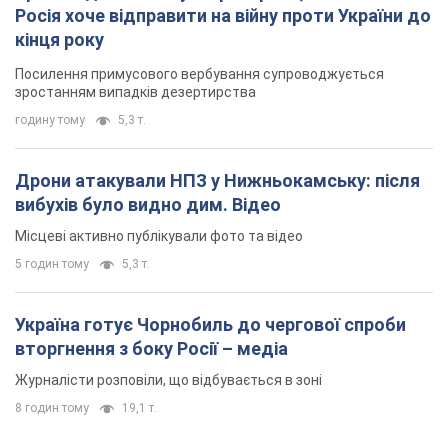
Росія хоче відправити на війну проти України до
кінця року
Посилення примусового вербування супроводжується
зростанням випадків дезертирства
годину тому
5,3 т.
Дрони атакували НПЗ у Нижньокамську: після
вибухів було видно дим. Відео
Місцеві активно публікували фото та відео
5 годин тому
5,3 т.
Україна готує Чорнобиль до чергової спроби
вторгнення з боку Росії – медіа
Журналісти розповіли, що відбувається в зоні
8 годин тому
19,1 т.