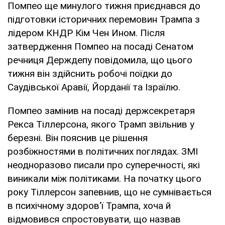
Помпео ще минулого тижня приєднався до
підготовки історичних перемовин Трампа з
лідером КНДР Кім Чен Ином. Після
затвердження Помпео на посаді Сенатом
речниця Держдепу повідомила, що цього
тижня він здійснить робочі поїдки до
Саудівської Аравії, Йорданії та Ізраїлю.
Помпео замінив на посаді держсекретаря
Рекса Тіллерсона, якого Трамп звільнив у
березні. Він пояснив це рішення
розбіжностями в політичних поглядах. ЗМІ
неодноразово писали про суперечності, які
виникали між політиками. На початку цього
року Тіллерсон запевнив, що не сумнівається
в психічному здоров'ї Трампа, хоча й
відмовився спростовувати, що назвав