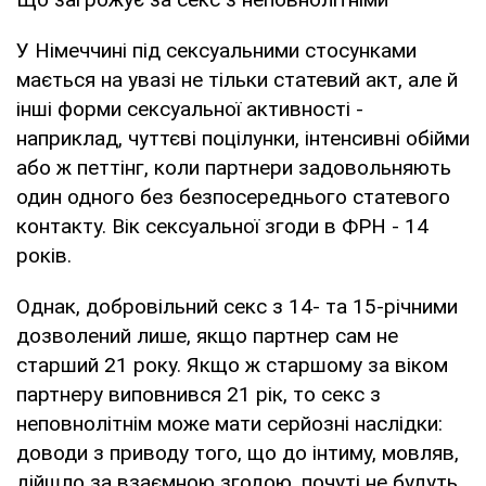
У Німеччині під сексуальними стосунками
мається на увазі не тільки статевий акт, але й
інші форми сексуальної активності -
наприклад, чуттєві поцілунки, інтенсивні обійми
або ж петтінг, коли партнери задовольняють
один одного без безпосереднього статевого
контакту. Вік сексуальної згоди в ФРН - 14
років.
Однак, добровільний секс з 14- та 15-річними
дозволений лише, якщо партнер сам не
старший 21 року. Якщо ж старшому за віком
партнеру виповнився 21 рік, то секс з
неповнолітнім може мати серйозні наслідки:
доводи з приводу того, що до інтиму, мовляв,
дійшло за взаємною згодою, почуті не будуть