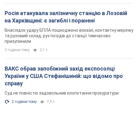
Росія атакувала залізничну станцію в Лозовій
на Харківщині: є загиблі і поранені
Внаслідок удару БПЛА пошкоджено вокзал, контактну мережу
та рухомий склад, рух поїздів до станції тимчасово
призупинили
3 години тому
3,1 т.
ВАКС обрав запобіжний захід експосолці
України у США Стефанішиній: що відомо про
справу
Суд не повністю задовольнив клопотання прокуратури
2 години тому
7,5 т.