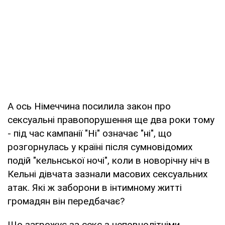
А ось Німеччина посилила закон про
сексуальні правопорушення ще два роки тому
- під час кампанії "Ні" означає "ні", що
розгорнулась у країні після сумновідомих
подій "кельнської ночі", коли в новорічну ніч в
Кельні дівчата зазнали масових сексуальних
атак. Які ж заборони в інтимному житті
громадян він передбачає?
Що загрожує за секс з неповнолітніми