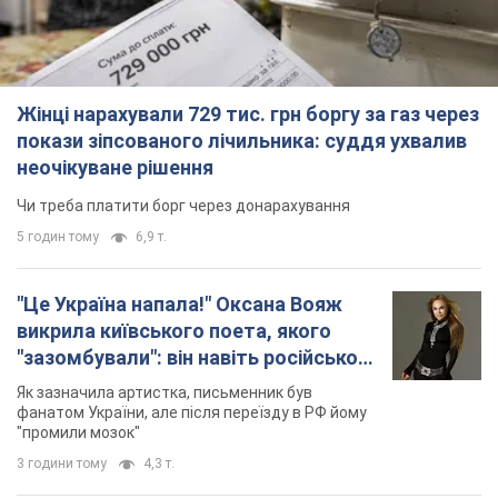
Жінці нарахували 729 тис. грн боргу за газ через
покази зіпсованого лічильника: суддя ухвалив
неочікуване рішення
Чи треба платити борг через донарахування
5 годин тому
6,9 т.
"Це Україна напала!" Оксана Вояж
викрила київського поета, якого
"зазомбували": він навіть російської
не знав, а тепер хоче геноциду
Як зазначила артистка, письменник був
українців
фанатом України, але після переїзду в РФ йому
"промили мозок"
3 години тому
4,3 т.