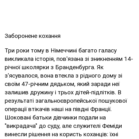
Заборонене кохання
Три роки тому в Німеччині багато галасу
викликала історія, пов'язана зі зникненням 14-
річної школярки з Бранденбурга. Як
з'ясувалося, вона втекла з рідного дому зі
своїм 47-річним дядьком, який заради неї
залишив дружину і трьох дітей-підлітків. В
результаті загальноєвропейської пошукової
операції втікачів наші на півдні Франції.
Шоковані батьки дівчинки подали на
"викрадача" до суду, але служителі Феміди
винесли рішення на користь коханців: їхні