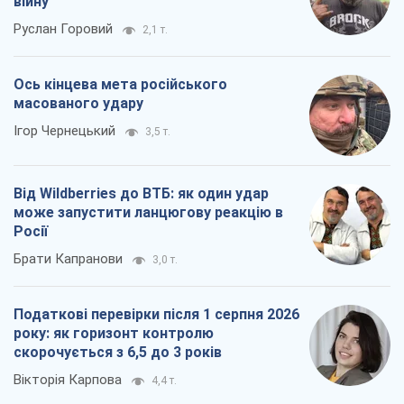
війну
Руслан Горовий
2,1 т.
Ось кінцева мета російського
масованого удару
Ігор Чернецький
3,5 т.
Від Wildberries до ВТБ: як один удар
може запустити ланцюгову реакцію в
Росії
Брати Капранови
3,0 т.
Податкові перевірки після 1 серпня 2026
року: як горизонт контролю
скорочується з 6,5 до 3 років
Вікторія Карпова
4,4 т.