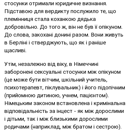
стосунки отримали юридичне визнання.
Підставою для вердикту послужило те, що
племінниця стала коханкою дядька
добровільно. До того ж, він не був її опікуном.
До слова, закохані донині разом. Вони живуть
в Берліні і стверджують, що як і раніше
щасливі.
Утім, незалежно від віку, в Німеччині
заборонені сексуальні стосунки між опікуном
(це може бути вітчим, шкільний учитель,
психотерапевт, піклувальник) і його підопічним
(прийомною дитиною, учнем, пацієнтом).
Німецьким законом встановлена ​​і кримінальна
відповідальність за інцест - як між дорослими
і дітьми, так і між близькими дорослими
родичами (наприклад, між братом і сестрою).