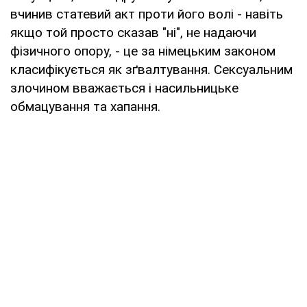
вчинив статевий акт проти його волі - навіть
якщо той просто сказав "ні", не надаючи
фізичного опору, - це за німецьким законом
класифікується як зґвалтування. Сексуальним
злочином вважається і насильницьке
обмацування та хапання.