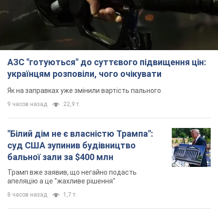
АЗС "готуються" до суттєвого підвищення цін:
українцям розповіли, чого очікувати
Як на заправках уже змінили вартість пального
9 часов назад
22,9 т.
"Білий дім не є власністю Трампа":
суд США зупинив будівництво
бальної зали за $400 млн
Трамп вже заявив, що негайно подасть
апеляцію а це "жахливе рішення"
8 часов назад
1,7 т.