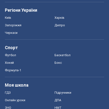
Регіони України
Київ
Харків
Запоріжжя
Дніпро
Черкаси
Спорт
Футбол
Баскетбол
Хокей
Бокс
Формула-1
Моя школа
ГДЗ
Підручники
Онлайн уроки
ДПА
ЗНО
НМТ