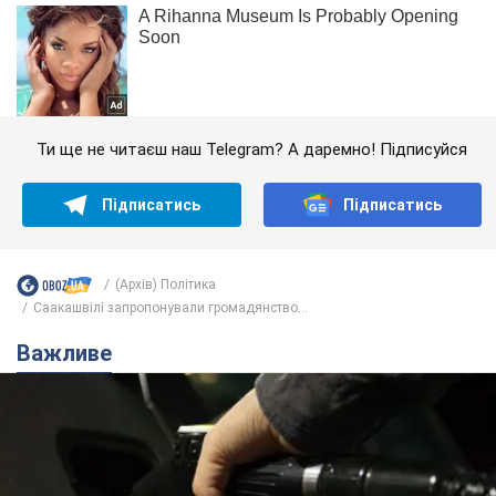
Ти ще не читаєш наш Telegram? А даремно! Підписуйся
Підписатись
Підписатись
(Архів) Політика
Саакашвілі запропонували громадянство...
Важливе