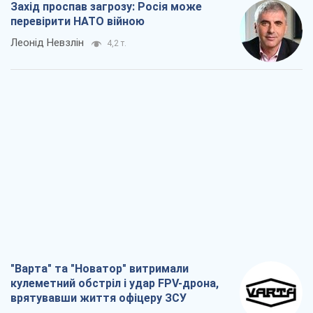
Захід проспав загрозу: Росія може
перевірити НАТО війною
Леонід Невзлін
4,2 т.
"Варта" та "Новатор" витримали
кулеметний обстріл і удар FPV-дрона,
врятувавши життя офіцеру ЗСУ