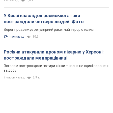
час назад
3,6 т.
У Києві внаслідок російської атаки
постраждали четверо людей. Фото
Ворог продовжує регулярний ракетний терор столиці
час назад
10,6 т.
Росіяни атакували дроном лікарню у Херсоні:
постраждали медпрацівниці
Загалом постраждали чотири жінки – і вони не єдині поранені
за добу
7 часов назад
2,9 т.