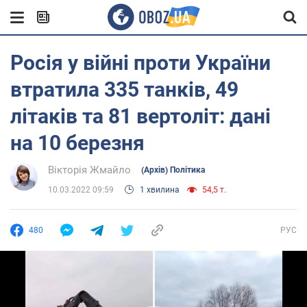
Росія у війні проти України
втратила 335 танків, 49
літаків та 81 вертоліт: дані
на 10 березня
Вікторія Жмайло
(Архів) Політика
10.03.2022 09:59
1 хвилина
54,5 т.
480
РУС