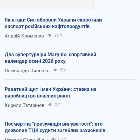
Як атаки Сил оборони України скоротили
експорт російських нафтопродуктів
Андрій Клименко
2,0 т.
Два супертурніри Магучіх: спортивний
календар осені 2026 року
Олександр Липенко
5,3 т.
Ракетний щит і меч України: ставка на
виробництво власних ракет
Кирило Татарінов
2,7 т.
Посмертна "презумпція винуватості": хто
дозволив ТЦК судити загиблих захисників
6,2 т.