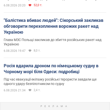
52,0 т.
6.08.2026 20:20
"Балістика вбиває людей": Сікорський закликав
обговорити перехоплення ворожих ракет над
Україною
Глава МЗС Польщі закликав до збиття російських ракет над
Україною
8,0 т.
6.08.2026 19:47
Росія вдарила дроном по німецькому судну в
Чорному морі біля Одеси: подробиці
Під час евакуації екіпажу російські терористи завдали ще
одного удару безпілотником по судну
2,4 т.
6.08.2026 21:34