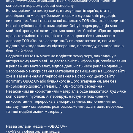
https://www.obozrevatel.com
, на якій розміщено оригінальний
матеріал в першому абзаці матеріалу.
Всі матеріали на цьому сайті, в тому числі інтерв’ю, статті,
дослідження – є службовими творами журналістів редакції,
виключні майнові права на які належать ТОВ «Золота середина».
На всі опубліковані фотоматеріали Getty Images редакція має
майнові права, які захищаються законом України «Про авторські
права та суміжні права», ніхто не має права без письмового
дозволу ТОВ «Золота середина» їх використовувати, вони не
підлягають подальшому відтворенню, перекладу, поширенню в
будь-якій формі.
Редакція OBOZ.UA може не поділяти точку зору, викладену в
авторському матеріалі. За достовірність інформації, опублікованої
в рекламних матеріалах, відповідальність несе рекламодавець.
Заборонено використання матеріалів розміщених на цьому сайті,
хоч із зазначенням гіперпосилання на сторінку цього сайту,
логотипу OBOZ.UA або будь-якого іншого згадування, але без
письмового дозволу Редакції/ТОВ «Золота середина»
Незаконним використанням матеріалів буде вважатися: будь-яке
копiювання, публiкацiя, передрук, наступне поширення,
використання, переробка з використанням, включенням до
складу інших матеріалів, розповсюдження, адаптація, переклад
та інші подібні зміни матеріалу.
Назва онлайн медіа — «OBOZ.UA»
- суб'єкт у сфері онлайн медіа;