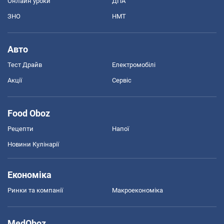
Онлайн уроки
ДПА
ЗНО
НМТ
Авто
Тест Драйв
Електромобілі
Акції
Сервіс
Food Oboz
Рецепти
Напої
Новини Кулінарії
Економіка
Ринки та компанії
Макроекономіка
MedOboz