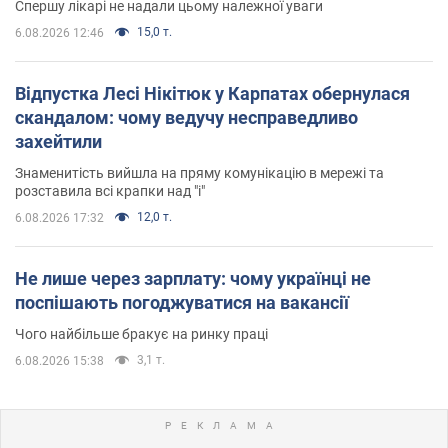
Спершу лікарі не надали цьому належної уваги
15,0 т.
6.08.2026 12:46
Відпустка Лесі Нікітюк у Карпатах обернулася
скандалом: чому ведучу несправедливо
захейтили
Знаменитість вийшла на пряму комунікацію в мережі та
розставила всі крапки над "і"
12,0 т.
6.08.2026 17:32
Не лише через зарплату: чому українці не
поспішають погоджуватися на вакансії
Чого найбільше бракує на ринку праці
3,1 т.
6.08.2026 15:38