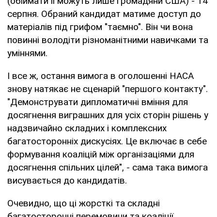
(обіймати її можуть лише громадяни США) - 14
серпня. Обраний кандидат матиме доступ до
матеріалів під грифом "таємно". Він чи вона
повинні володіти різноманітними навичками та
уміннями.
І все ж, остання вимога в оголошенні НАСА
знову натякає не сценарій "першого контакту".
"Демонструвати дипломатичні вміння для
досягнення виграшних для усіх сторін рішень у
надзвичайно складних і комплексних
багатосторонніх дискусіях. Це включає в себе
формування коаліцій між організаціями для
досягнення спільних цілей", - сама така вимога
висувається до кандидатів.
Очевидно, що ці жорсткі та складні
багатосторонні перемовини та коаліції,