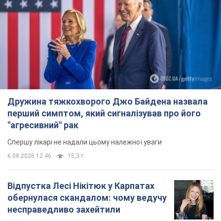
Дружина тяжкохворого Джо Байдена назвала
перший симптом, який сигналізував про його
"агресивний" рак
Спершу лікарі не надали цьому належної уваги
6.08.2026 12:46
15,3 т.
Відпустка Лесі Нікітюк у Карпатах
обернулася скандалом: чому ведучу
несправедливо захейтили