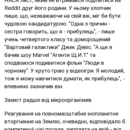
НАСА лист, яким не втримався поділитися на
Reddit друг його родини. У ньому хлопчик
пише, що, незважаючи на свій вік, міг би бути
чудовою кандидатурою. "Одна з причин -
сестра говорить, що я - прибулець", - пише
учень четвертого класу та доморощений
"Вартовий галактики" Джек Девіс. "А ще я
бачив шоу Marvel "Агенти Щ.И.Т." та
сподіваюся подивитися фільм "Люди в
чорному". У круто граю у відеоігри. Я молодий,
тож я можу навчитися думати, як прибулець", -
впевнено зазначив він.
Захист радше від мікроорганізмів
Реагування на повномасштабне інопланетне
вторгнення на Землю, очевидно, відповідало б
компетенції цієї посади, зарплата на якій - від