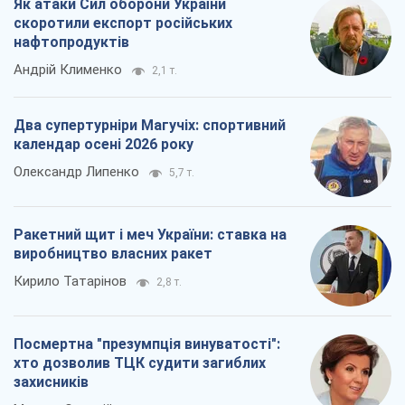
Як атаки Сил оборони України
скоротили експорт російських
нафтопродуктів
Андрій Клименко
2,1 т.
Два супертурніри Магучіх: спортивний
календар осені 2026 року
Олександр Липенко
5,7 т.
Ракетний щит і меч України: ставка на
виробництво власних ракет
Кирило Татарінов
2,8 т.
Посмертна "презумпція винуватості":
хто дозволив ТЦК судити загиблих
захисників