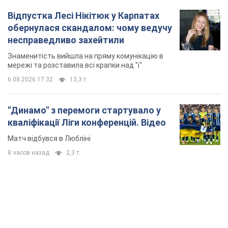
Відпустка Лесі Нікітюк у Карпатах
обернулася скандалом: чому ведучу
несправедливо захейтили
Знаменитість вийшла на пряму комунікацію в
мережі та розставила всі крапки над "і"
6.08.2026 17:32
13,3 т.
"Динамо" з перемоги стартувало у
кваліфікації Ліги конференцій. Відео
Матч відбувся в Любліні
8 часов назад
2,3 т.