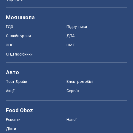
Моя школа
ГДЗ
Підручники
Онлайн уроки
ДПА
ЗНО
НМТ
СНД посібники
Авто
Тест Драйв
Електромобілі
Акції
Сервіс
Food Oboz
Рецепти
Напої
Дієти