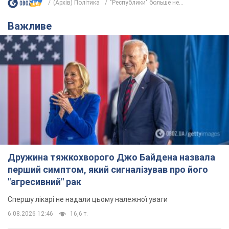
(Архів) Політика
"Республики" больше не...
Важливе
Дружина тяжкохворого Джо Байдена назвала
перший симптом, який сигналізував про його
"агресивний" рак
Спершу лікарі не надали цьому належної уваги
6.08.2026 12:46
16,6 т.