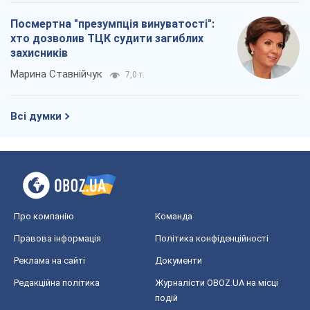
Посмертна "презумпція винуватості":
хто дозволив ТЦК судити загиблих
захисників
Марина Ставнійчук
7,0 т.
Всі думки
Про компанію
Команда
Правова інформація
Політика конфіденційності
Реклама на сайті
Документи
Редакційна політика
Журналісти OBOZ.UA на місці
подій