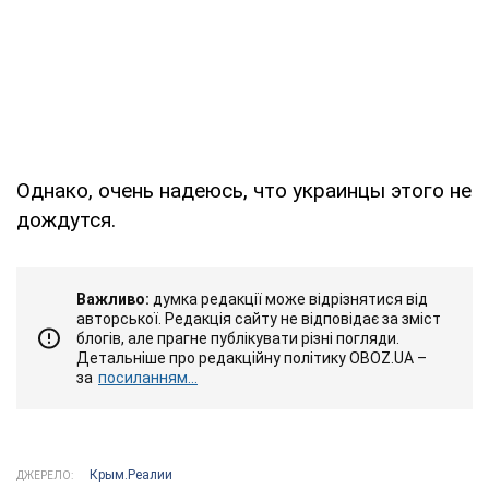
Однако, очень надеюсь, что украинцы этого не
дождутся.
Важливо:
думка редакції може відрізнятися від
авторської. Редакція сайту не відповідає за зміст
блогів, але прагне публікувати різні погляди.
Детальніше про редакційну політику OBOZ.UA –
за
посиланням...
Крым.Реалии
ДЖЕРЕЛО: