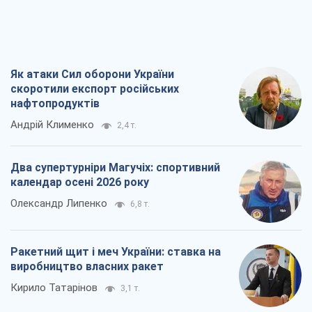
Як атаки Сил оборони України
скоротили експорт російських
нафтопродуктів
Андрій Клименко
2,4 т.
Два супертурніри Магучіх: спортивний
календар осені 2026 року
Олександр Липенко
6,8 т.
Ракетний щит і меч України: ставка на
виробництво власних ракет
Кирило Татарінов
3,1 т.