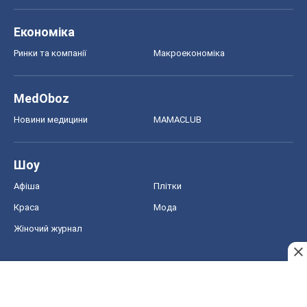
Економіка
Ринки та компанії
Макроекономіка
MedOboz
Новини медицини
MAMACLUB
Шоу
Афіша
Плітки
Краса
Мода
Жіночий журнал