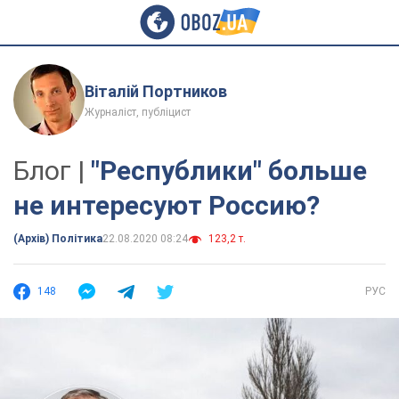
Віталій Портников
Журналіст, публіцист
Блог |
"Республики" больше
не интересуют Россию?
(Архів) Політика
22.08.2020 08:24
123,2 т.
148
РУС