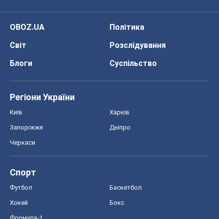
OBOZ.UA
Політика
Світ
Розслідування
Блоги
Суспільство
Регіони України
Київ
Харків
Запоріжжя
Дніпро
Черкаси
Спорт
Футбол
Баскетбол
Хокей
Бокс
Формула-1