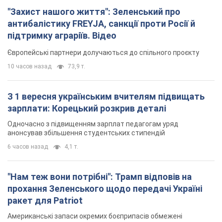
"Захист нашого життя": Зеленський про
антибалістику FREYJA, санкції проти Росії й
підтримку аграріїв. Відео
Європейські партнери долучаються до спільного проєкту
10 часов назад
73,9 т.
З 1 вересня українським вчителям підвищать
зарплати: Корецький розкрив деталі
Одночасно з підвищенням зарплат педагогам уряд
анонсував збільшення студентських стипендій
6 часов назад
4,1 т.
"Нам теж вони потрібні": Трамп відповів на
прохання Зеленського щодо передачі Україні
ракет для Patriot
Американські запаси окремих боєприпасів обмежені