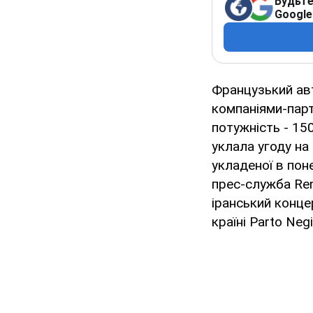
Будьте
Google
Французький авт
компаніями-парт
потужність - 15
уклала угоду на
укладеної в пон
прес-служба Ren
іранський концер
країні Parto Neg