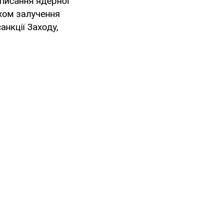
дписання ядерної
яхом залучення
анкції Заходу,