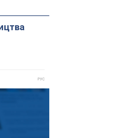
ництва
РУС