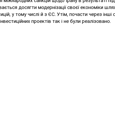
я міжнародних санкцій щодо Ірану в результаті пі
івається досягти модернізації своєї економіки шл
ицій, у тому числі й з ЄС. Утім, почасти через інші с
нвестиційних проектів так і не були реалізовано.