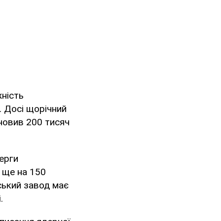
жність
. Досі щорічний
ановив 200 тисяч
ерги
 ще на 150
ський завод має
.