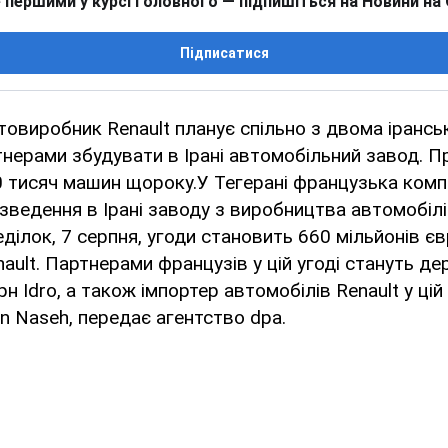
 першими у курсі головного — підпишіться на Новини на
Підписатися
овиробник Renault планує спільно з двома ірансь
нерами збудувати в Ірані автомобільний завод. П
0 тисяч машин щороку.У Тегерані французька компа
 зведення в Ірані заводу з виробництва автомобілі
еділок, 7 серпня, угоди становить 660 мільйонів є
ault. Партнерами французів у цій угоді стануть д
н Idro, а також імпортер автомобілів Renault у цій
in Naseh, передає агентство dpa.