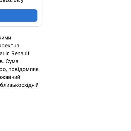
 OBOZ.UA у
кими
роектна
нія Renault
в. Сума
вро, повідомляє
ержавний
 близькосхідній