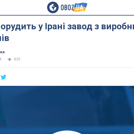
порудить у Ірані завод з вироб
ів
ика
4
825