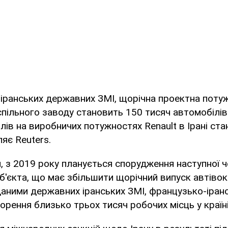
 іранських державних ЗМІ, щорічна проектна поту
пільного заводу становить 150 тисяч автомобілів
лів на виробничих потужностях Renault в Ірані ст
яє Reuters.
, з 2019 року планується спорудження наступної ч
'єкта, що має збільшити щорічний випуск автівок
 даними державних іранських ЗМІ, французько-іран
орення близько трьох тисяч робочих місць у країні