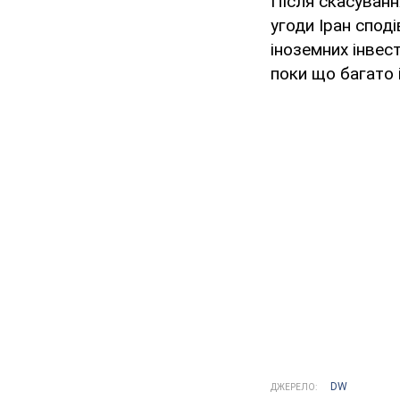
Після скасуванн
угоди Іран спод
іноземних інвест
поки що багато і
DW
ДЖЕРЕЛО: