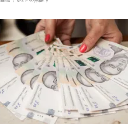
олітика
Renault спорудить у...