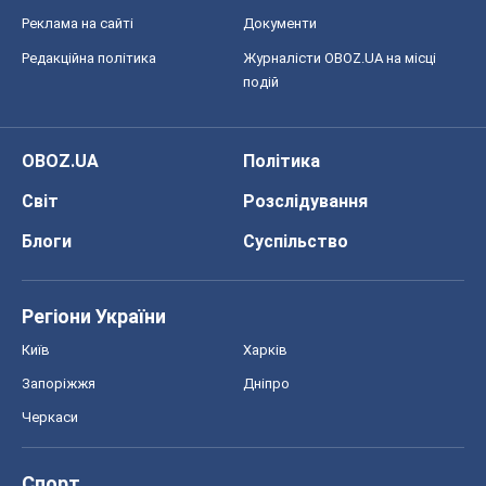
хто дозволив ТЦК судити загиблих
захисників
Марина Ставнійчук
7,1 т.
Всі думки
Про компанію
Команда
Правова інформація
Політика конфіденційності
Реклама на сайті
Документи
Редакційна політика
Журналісти OBOZ.UA на місці
подій