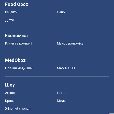
Моя школа
ГДЗ
Підручники
Онлайн уроки
ДПА
ЗНО
НМТ
СНД посібники
Авто
Тест Драйв
Електромобілі
Акції
Сервіс
Food Oboz
Рецепти
Напої
Дієти
Економіка