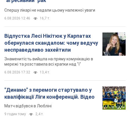
Дружина тяжкохворого Джо Байдена назвала
перший симптом, який сигналізував про його
"агресивний" рак
Спершу лікарі не надали цьому належної уваги
6.08.2026 12:46
16,7 т.
Відпустка Лесі Нікітюк у Карпатах