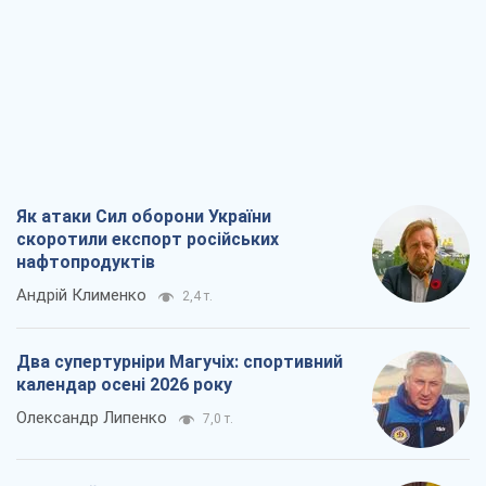
Трамп?
Віктор Каспрук
8,6 т.
Про заплановану вирубку більше 600
дерев і теплотрасу: що відбувається на
Теремках у Києві
Владислав Самойленко
381