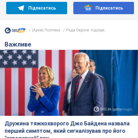
Тисни! Підписуйся! Читай тільки найкраще!
Підписатись
Підписатись
(Архів) Політика
Рада Європи: підозри...
Важливе