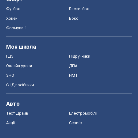
OBOZ.UA
Політика
Світ
Розслідування
Блоги
Суспільство
Регіони України
Київ
Харків
Запоріжжя
Дніпро
Черкаси
Спорт
Футбол
Баскетбол
Хокей
Бокс
Формула-1