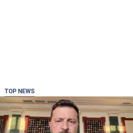
обернулася скандалом: чому ведучу
несправедливо захейтили
Знаменитість вийшла на пряму комунікацію в
мережі та розставила всі крапки над "і"
6.08.2026 17:32
13,4 т.
"Динамо" з перемоги стартувало у
кваліфікації Ліги конференцій. Відео
Матч відбувся в Любліні
9 годин тому
2,4 т.