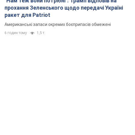
підтримку аграріїв. Відео
Європейські партнери долучаються до спільного проєкту
10 годин тому
76,8 т.
З 1 вересня українським вчителям підвищать
зарплати: Корецький розкрив деталі
Одночасно з підвищенням зарплат педагогам уряд
анонсував збільшення студентських стипендій
6 годин тому
4,5 т.
"Нам теж вони потрібні": Трамп відповів на
прохання Зеленського щодо передачі Україні
ракет для Patriot
Американські запаси окремих боєприпасів обмежені
6 годин тому
1,5 т.