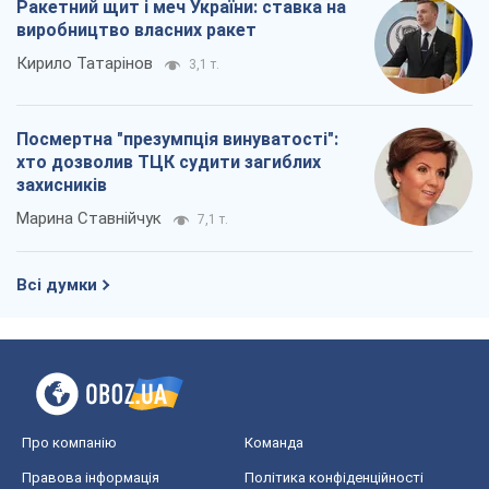
Як атаки Сил оборони України
скоротили експорт російських
нафтопродуктів
Андрій Клименко
2,4 т.
Два супертурніри Магучіх: спортивний
календар осені 2026 року
Олександр Липенко
7,0 т.
Ракетний щит і меч України: ставка на
виробництво власних ракет
Кирило Татарінов
3,1 т.
Посмертна "презумпція винуватості":