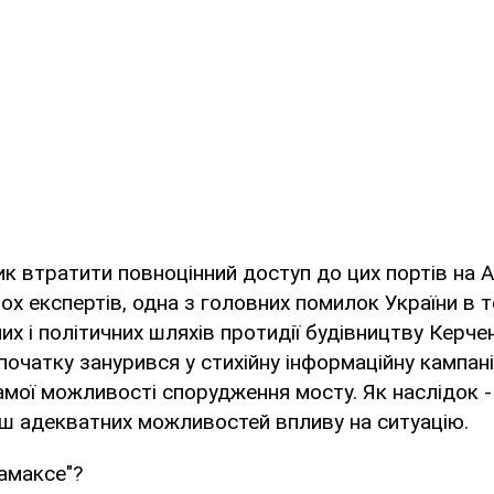
зик втратити повноцінний доступ до цих портів на 
ох експертів, одна з головних помилок України в т
х і політичних шляхів протидії будівництву Керче
 початку занурився у стихійну інформаційну кампан
амої можливості спорудження мосту. Як наслідок -
ш адекватних можливостей впливу на ситуацію.
амаксе"?