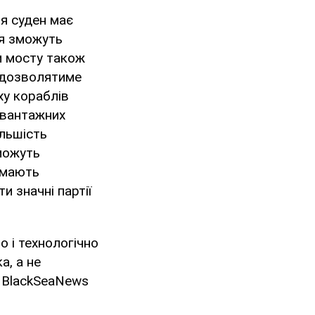
ня суден має
ря зможуть
и мосту також
е дозволятиме
ху кораблів
м вантажних
ільшість
можуть
 мають
и значні партії
 і технологічно
а, а не
р BlackSeaNews