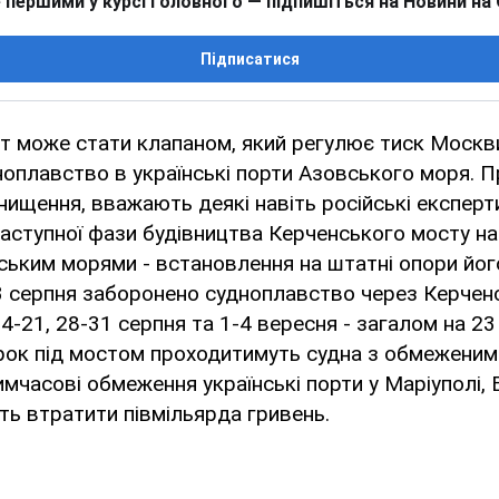
 першими у курсі головного — підпишіться на Новини на
Підписатися
т може стати клапаном, який регулює тиск Москви
оплавство в українські порти Азовського моря. П
ищення, вважають деякі навіть російські експерт
аступної фази будівництва Керченського мосту н
ьким морями - встановлення на штатні опори йог
 серпня заборонено судноплавство через Керченс
14-21, 28-31 серпня та 1-4 вересня - загалом на 23
рок під мостом проходитимуть судна з обмеженим
имчасові обмеження українські порти у Маріуполі,
ть втратити півмільярда гривень.