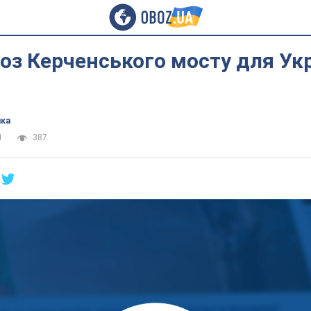
роз Керченського мосту для Укр
ика
1
387