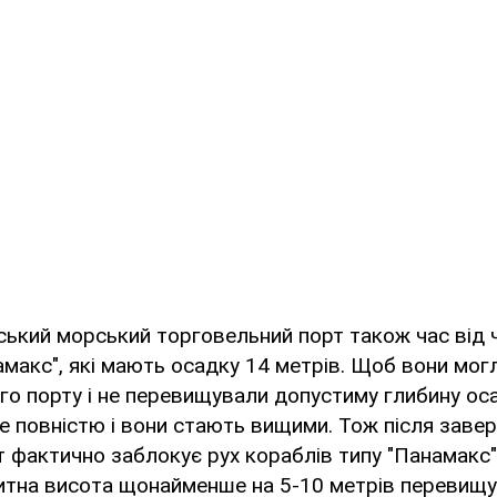
ський морський торговельний порт також час від 
амакс", які мають осадку 14 метрів. Щоб вони могл
го порту і не перевищували допустиму глибину оса
е повністю і вони стають вищими. Тож після заве
т фактично заблокує рух кораблів типу "Панамакс"
итна висота щонайменше на 5-10 метрів перевищ