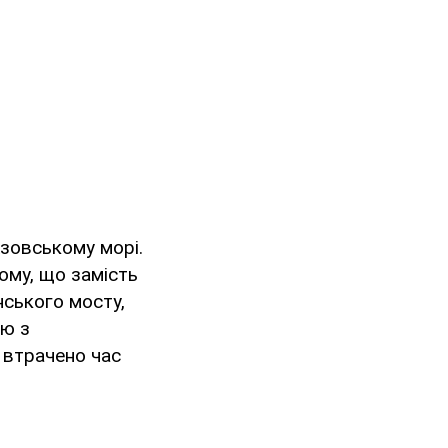
Азовському морі.
ому, що замість
нського мосту,
ію з
 втрачено час