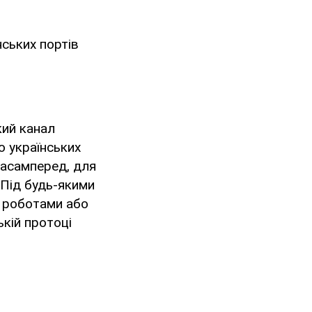
нських портів
кий канал
о українських
насамперед, для
 Під будь-якими
и роботами або
кій протоці