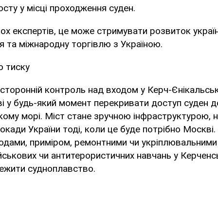
сту у місці проходження суден.
ох експертів, це може стримувати розвиток украї
 та міжнародну торгівлю з Україною.
о тиску
сторонній контроль над входом у Керч-Єнікальсь
 у будь-який момент перекривати доступ суден д
кому морі. Міст стане зручною інфраструктурою, 
окади України тоді, коли це буде потрібно Москві.
водами, приміром, ремонтними чи укріплювальним
йськових чи антитерористичних навчань у Керченсь
ежити судноплавство.