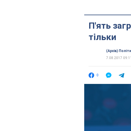
П'ять заг
тільки
(Архів) Політ
7.08.2017 09:1
0