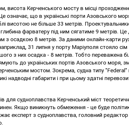
ом, висота Керченського мосту в місці проходжен
 Це означає, що в українські порти Азовського мо
лі висотою не більше 33 метрів. Проектувальник
глибина фарватеру під ним сягатиме 9 метрів. Ц
м з осадкою 8 метрів. За даними онлайн-карти ру
, наприклад, 31 липня у порту Маріуполя стояло сі
ьшого з них осадка - 8 метрів. Тобто переважена б
ямують до українських портів Азовського моря, з
ерченським мостом. Зокрема, судна типу "Federal"
кі надводні габарити і при цьому здатні перевозит
ів для судноплавства Керченський міст теоретично
инен. Якщо виникнуть обмеження - це буде політик
вважає експерт з судноплавства, головний редакто
о.