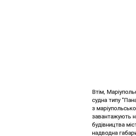
Втім, Маріуполь
судна типу "Пан
з маріупольсько
завантажують н
будівництва міс
надводна габар