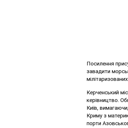
Посилення прису
завадити морськ
мілітаризованих 
Керченський міс
керівництво. Об
Київ, вимагаючи
Криму з материк
порти Азовськог