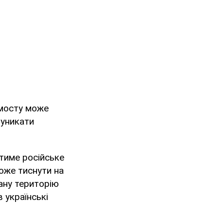
 мосту може
 уникати
тиме російське
оже тиснути на
ану територію
 українські