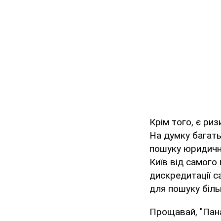
Крім того, є ри
На думку багать
пошуку юридични
Київ від самого
дискредитації с
для пошуку біль
Прощавай, "Пан