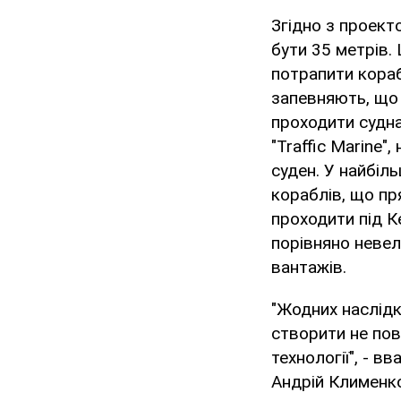
Згідно з проект
бути 35 метрів.
потрапити кораб
запевняють, що 
проходити судна
"Traffic Marine"
суден. У найбіл
кораблів, що пр
проходити під К
порівняно невели
вантажів.
"Жодних наслідк
створити не пов
технології", - 
Андрій Клименк