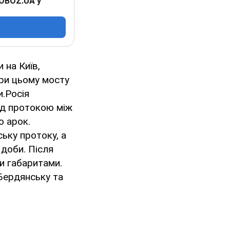
 OBOZ.UA у
 на Київ,
ри цьому мосту
и.Росія
ад протокою між
о арок.
ьку протоку, а
 доби. Після
и габаритами.
 Бердянську та