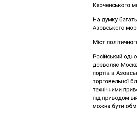
Керченського мо
На думку багать
Азовського моря
Міст політичног
Російський одно
дозволяє Москві
портів в Азовсь
торговельної бл
технічними при
під приводом ві
можна бути обм