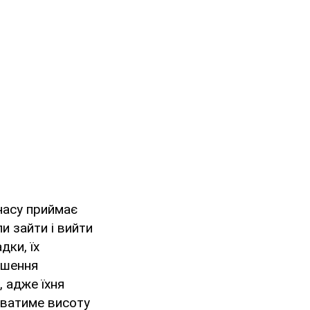
часу приймає
и зайти і вийти
дки, їх
ршення
, адже їхня
уватиме висоту