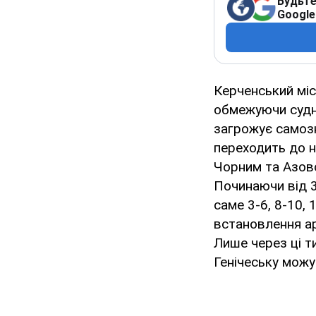
Будьте
Google
Керченський міс
обмежуючи судн
загрожує самозн
переходить до н
Чорним та Азовс
Починаючи від 3
саме 3-6, 8-10, 
встановлення а
Лише через ці т
Генічеську можу