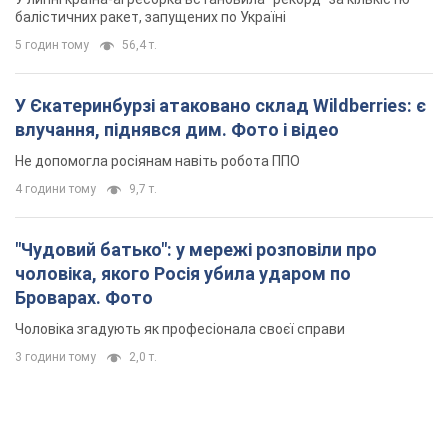
балістичних ракет, запущених по Україні
5 годин тому
56,4 т.
У Єкатеринбурзі атаковано склад Wildberries: є
влучання, піднявся дим. Фото і відео
Не допомогла росіянам навіть робота ППО
4 години тому
9,7 т.
"Чудовий батько": у мережі розповіли про
чоловіка, якого Росія убила ударом по
Броварах. Фото
Чоловіка згадують як професіонала своєї справи
3 години тому
2,0 т.