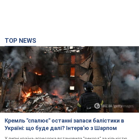
TOP NEWS
Кремль "спалює" останні запаси балістики в
Україні: що буде далі? Інтерв’ю з Шарпом
У липні країна-агресорка встановила "рекорд" за кількістю