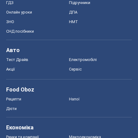
ГДЗ
Підручники
Онлайн уроки
ДПА
ЗНО
НМТ
СНД посібники
Авто
Тест Драйв
Електромобілі
Акції
Сервіс
Food Oboz
Рецепти
Напої
Дієти
Економіка
Ринки та компанії
Макроекономіка