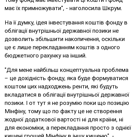
має їх примножувати", - наголосила Шкрум.
На її думку, ідея інвестування коштів фонду в
облігації внутрішньої державної позики не
дозволить збільшити накопичення, оскільки
це є лише перекладанням коштів з одного
бюджетного рахунку на інший.
"Для мене найбільш концептуальна проблема
– це дохідність фонду, яка буде формуватися
коштом цих надходжень ренти, які будуть
вкладатися в облігації внутрішньої державної
позики. І от тут я не розумію поки що позицію
Мінфіну, тому що по факту це не створення
жодної додаткової вартості ні для країни, ні
для економіки, а перекладання просто з однієї
кишені грошей Мінфіну в іншу кишеню", -