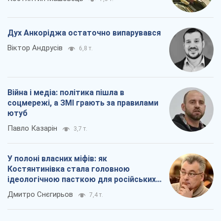
Дух Анкоріджа остаточно випарувався
Віктор Андрусів
6,8 т.
Війна і медіа: політика пішла в
соцмережі, а ЗМІ грають за правилами
ютуб
Павло Казарін
3,7 т.
У полоні власних міфів: як
Костянтинівка стала головною
ідеологічною пасткою для російських
окупантів
Дмитро Снєгирьов
7,4 т.