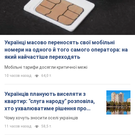
Українці масово переносять свої мобільні
номери на одного й того самого оператора: на
який найчастіше переходять
Мобільні тарифи досягли критичної межі
10 часов назад
64,0 т.
Українців планують виселяти з
квартир: "слуга народу" розповіла,
хто ухвалюватиме рішення про
знесення будинків
Чому хочуть зносити оселі українців
11 часов назад
58,5 т.