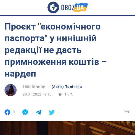
Проєкт "економічного
паспорта" у нинішній
редакції не дасть
примноження коштів –
нардеп
Гліб Іванов
(Архів) Політика
24.01.2022 19:18
1,0 т.
0
РУС