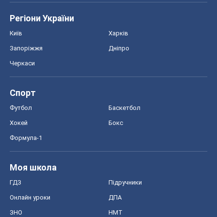
Регіони України
Київ
Харків
Запоріжжя
Дніпро
Черкаси
Спорт
Футбол
Баскетбол
Хокей
Бокс
Формула-1
Моя школа
ГДЗ
Підручники
Онлайн уроки
ДПА
ЗНО
НМТ