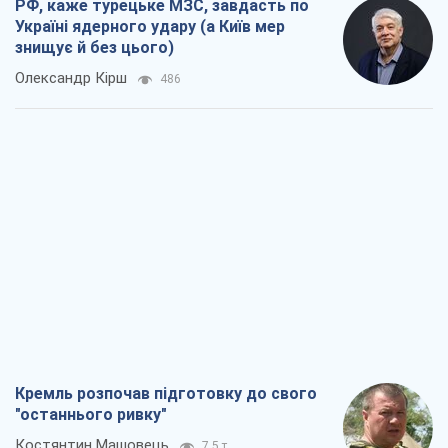
РФ, каже турецьке МЗС, завдасть по
Україні ядерного удару (а Київ мер
знищує й без цього)
Олександр Кірш
486
Кремль розпочав підготовку до свого
"останнього ривку"
Костянтин Машовець
7,5 т.