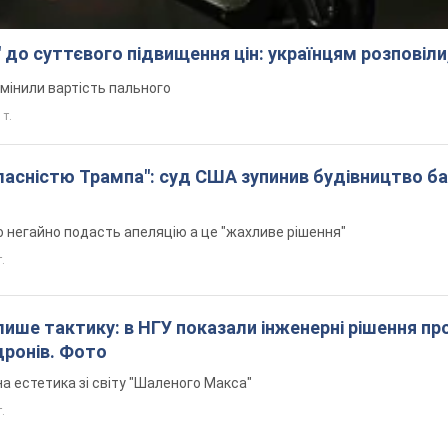
 до суттєвого підвищення цін: українцям розповіли
змінили вартість пального
 т.
 власністю Трампа": суд США зупинив будівництво б
н
 негайно подасть апеляцію а це "жахливе рішення"
т.
 лише тактику: в НГУ показали інженерні рішення пр
дронів. Фото
а естетика зі світу "Шаленого Макса"
т.