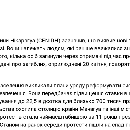
ни Нікарагуа (CENIDH) зазначив, що виявив нові т
і. Вони належать людям, які раніше вважалися з
ого, кілька осіб загинули через отримані під час п
 дані про загиблих, оприлюднені 20 квітня, говоря
аселення викликали плани уряду реформувати си
езпечення. Вона передбачає підвищення ставки вн
ування до 22,5 відсотка для близько 700 тисяч пра
ьства охопила столицю країни Манагуа та інші міст
протестів стала наймасштабнішою за 11 років пре
 Станом на ранок середи протести пішли на спад п