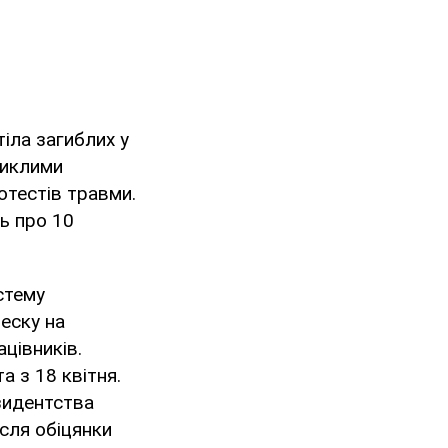
іла загиблих у
никлими
ротестів травми.
ть про 10
стему
еску на
цівників.
а з 18 квітня.
зидентства
ісля обіцянки