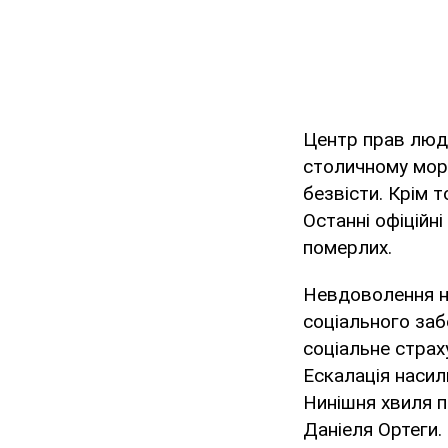
Центр прав люди
столичному морз
безвісти. Крім т
Останні офіційні
померлих.
Невдоволення н
соціального заб
соціальне страх
Ескалація насил
Нинішня хвиля 
Даніеля Ортеги.