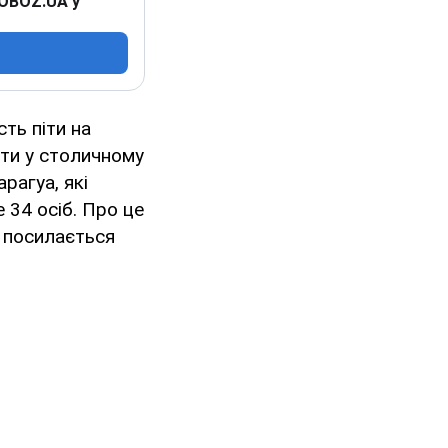
 OBOZ.UA у
ть піти на
сти у столичному
рагуа, які
34 осіб. Про це
х посилається