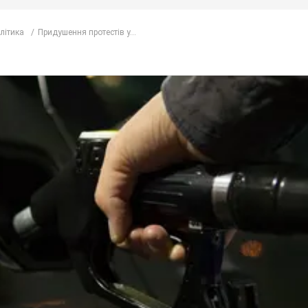
олітика
Придушення протестів у...