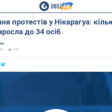
я протестів у Нікарагуа: кіль
зросла до 34 осіб
ика
43
573