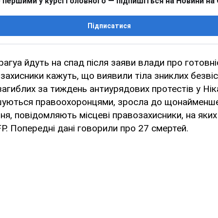
 першими у курсі головного — підпишіться на Новини на
Підписатися
рагуа йдуть на спад після заяви влади про готовніс
захисники кажуть, що виявили тіла зниклих безві
 загиблих за тиждень антиурядових протестів у Ніка
уються правоохоронцями, зросла до щонайменше 
ітня, повідомляють місцеві правозахисники, на яки
FP. Попередні дані говорили про 27 смертей.