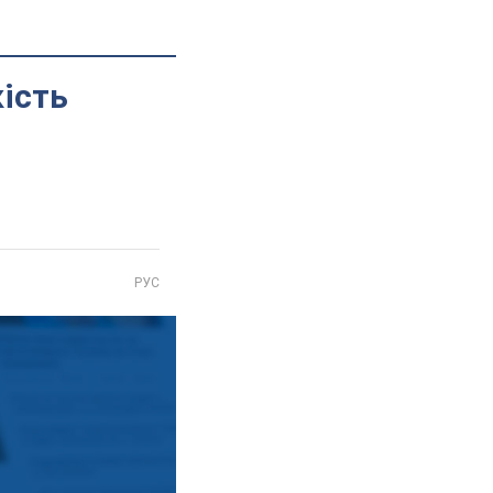
кість
РУС