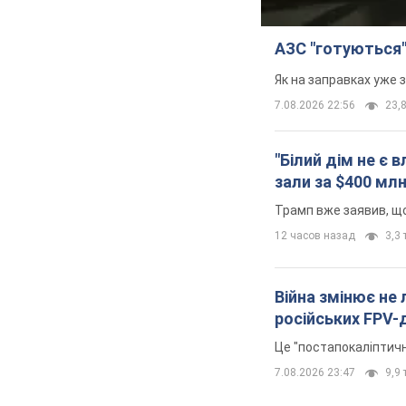
АЗС "готуються"
Як на заправках уже 
7.08.2026 22:56
23,8
"Білий дім не є
зали за $400 мл
Трамп вже заявив, що
12 часов назад
3,3 
Війна змінює не
російських FPV-
Це "постапокаліптичн
7.08.2026 23:47
9,9 