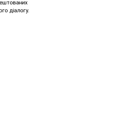
арештованих
го діалогу.