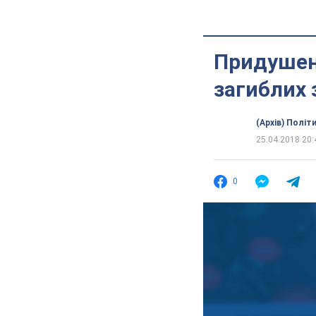
Придушенн
загиблих 
(Архів) Політ
25.04.2018 20:
0