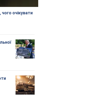
, чого очікувати
альної
оти