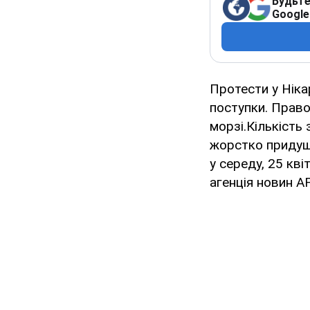
Будьте
Google
Протести у Ніка
поступки. Право
морзі.Кількість
жорстко придуш
у середу, 25 кв
агенція новин A